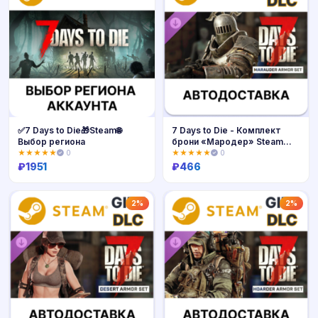
✅7 Days to Die🎁Steam🌐
7 Days to Die - Комплект
Выбор региона
брони «Мародер» Steam
DLC РУ
★★★★★
0
★★★★★
0
₽
1951
₽
466
Купить
Купить
2%
2%