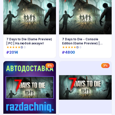
7 Days to Die (Game Preview)
7 Days to Die - Console
| PC | На любой аккаунт
Edition (Game Preview) |
XBOX | На любой аккаунт
★★★★★
0
★★★★★
0
₽
2014
₽
4800
Купить
Купить
5%
3%