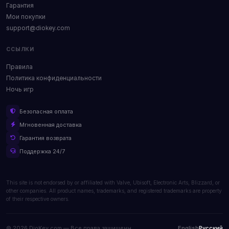
Гарантия
Мои покупки
support@diokey.com
ССЫЛКИ
Правила
Политика конфиденциальности
Ночь игр
Безопасная оплата
Мгновенная доставка
Гарантия возврата
Поддержка 24/7
This site is not endorsed by or affiliated with Valve, Ubisoft, Electronic Arts, Blizzard, or
other companies. All product names, trademarks, and registered trademarks are property
of their respective owners.
© 2026 DioKey.com — Все права защищены.
English
Русский