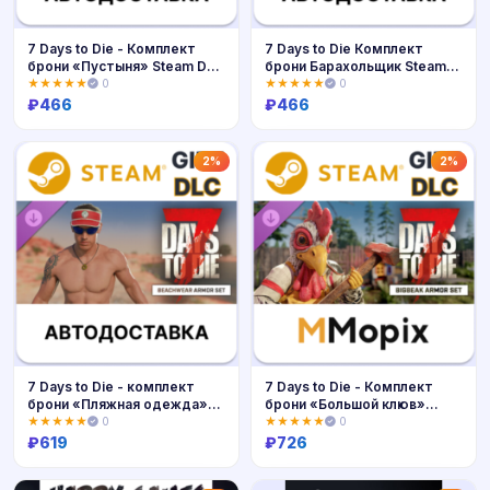
7 Days to Die - Комплект
7 Days to Die Комплект
брони «Пустыня» Steam DLC
брони Барахольщик Steam
РУ
DLC РУ
★★★★★
0
★★★★★
0
₽
466
₽
466
Купить
Купить
2%
2%
7 Days to Die - комплект
7 Days to Die - Комплект
брони «Пляжная одежда»
брони «Большой клюв»
STEAM DLC
STEAM DLC
★★★★★
0
★★★★★
0
₽
619
₽
726