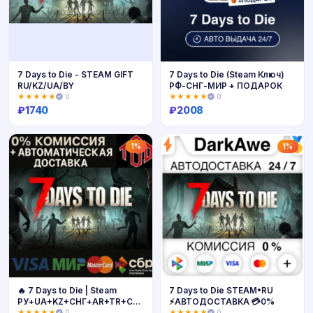
7 Days to Die - STEAM GIFT
7 Days to Die (Steam Ключ)
RU/KZ/UA/BY
РФ-СНГ-МИР + ПОДАРОК
★★★★★
0
★★★★★
0
₽
1740
₽
2008
Купить
Купить
1%
1%
🔥 7 Days to Die | Steam
7 Days to Die STEAM•RU
РУ+UA+KZ+СНГ+AR+TR+CN
⚡️АВТОДОСТАВКА 💳0%
🔥
★★★★★
0
★★★★★
0