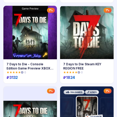
Купить
Купить
1%
1%
7 Days to Die - Console
7 Days to Die Steam KEY
Edition Game Preview XBOX
REGION FREE
Ключ
★★★★★
0
★★★★★
0
₽
3132
₽
1824
Купить
Купить
1%
1%