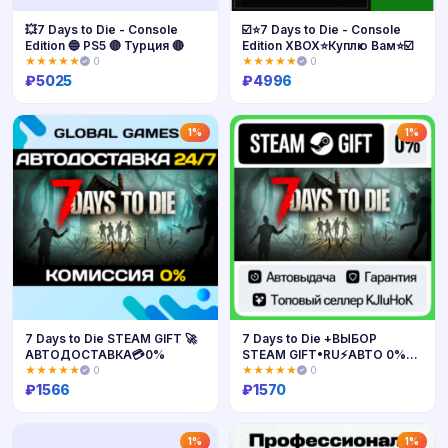
💥7 Days to Die - Console
☑️⭐7 Days to Die - Console
Edition 🔵 PS5 🔴 Турция 🔴
Edition XBOX⭐Куплю Вам⭐☑️
★★★★★
0
★★★★★
0
₽
5025
₽
4996
Купить
Купить
1%
1%
7 Days to Die STEAM GIFT 🚀
7 Days to Die +ВЫБОР
АВТОДОСТАВКА💳0%
STEAM GIFT•RU⚡️АВТО 0%
КАРТЫ
★★★★★
0
★★★★★
0
₽
1566
₽
1570
Купить
Купить
1%
1%