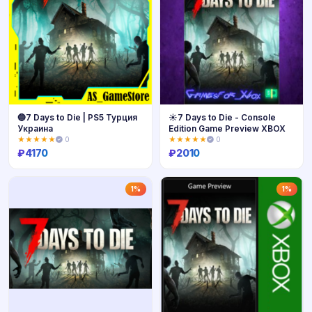
🔵7 Days to Die | PS5 Турция
☀️7 Days to Die - Console
Украина
Edition Game Preview XBOX
★★★★★
0
★★★★★
0
₽
4170
₽
2010
Купить
Купить
1%
1%