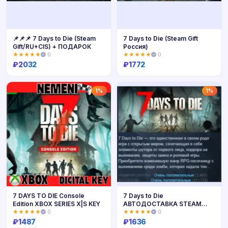
📌📌📌 7 Days to Die (Steam
7 Days to Die (Steam Gift
Gift/RU+CIS) + ПОДАРОК
Россия)
★★★★★
0
★★★★★
0
₽
2032
₽
1772
Купить
Купить
1%
1%
7 DAYS TO DIE Console
7 Days to Die
Edition XBOX SERIES X|S KEY
АВТОДОСТАВКА STEAM
РОССИЯ
★★★★★
0
★★★★★
0
₽
1487
₽
1636