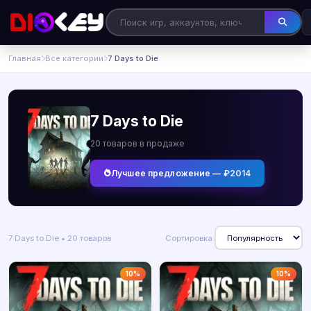
Главная
Все категории
7 Days to Die
7 Days to Die
20 товаров в продаже
Лучшее предложение — ₽2014
7 Days to Die • 20 товаров
Сортировка:
10%
10%