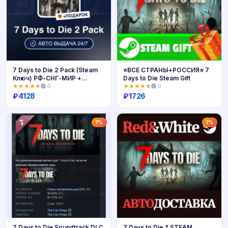
7 Days to Die 2 Pack (Steam
⭐️ВСЕ СТРАНЫ+РОССИЯ⭐️ 7
Ключ) РФ-СНГ-МИР +
Days to Die Steam Gift
ПОДАРОК
★★★★★
0
★★★★★
0
₽
4128
₽
1726
Купить
Купить
1%
1%
7 Days to Die Soundtrack DLC
7 Days to Die * STEAM