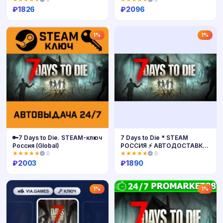
₽
1826
₽
2096
Купить
Купить
1%
1%
🔑7 Days to Die. STEAM-ключ
7 Days to Die * STEAM
Россия (Global)
РОССИЯ ⚡ АВТОДОСТАВКА
💳0% КАРТЫ
★★★★★
0
★★★★★
0
₽
2003
₽
1890
Купить
Купить
1%
1%