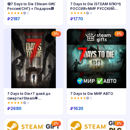
🧟7 Days to Die {Steam Gift/
7 Days to Die (STEAM КЛЮЧ)
Россия/СНГ} + Подарок🎁
РОССИЯ+МИР РУССКИЙ
ЯЗЫК
★★★★★
0
★★★★★
0
₽
2187
₽
1770
Купить
Купить
3%
3%
7 Days to Die⚡7 дней до
7 Days to Die МИР АВТО
смерти⚡Steam🌟
★★★★★
0
АВТОВЫДАЧА🌟
★★★★★
0
₽
2680
₽
1620
Купить
Купить
2%
2%