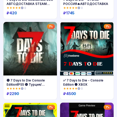
АВТОДОСТАВКА STEAM
РОССИЯ🔥АВТОДОСТАВКА
РОССИЯ
★★★★★
0
★★★★★
0
₽
420
₽
1745
Купить
Купить
1%
1%
🔴 7 Days to Die Console
✅ 7 Days to Die - Console
Edition❗️PS5 🔴 Турция/
Edition 🟢 XBOX
Украина
★★★★★
0
★★★★★
0
₽
2290
₽
4500
Купить
Купить
1%
1%