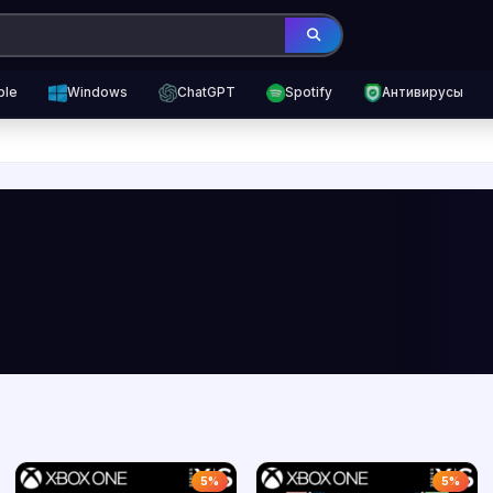
ple
Windows
ChatGPT
Spotify
Антивирусы
5%
5%