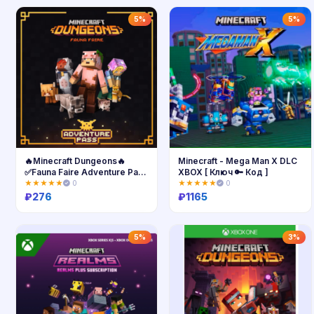
Купить
Купить
5%
5%
🔥Minecraft Dungeons🔥
Minecraft - Mega Man X DLC
✅Fauna Faire Adventure Pass
XBOX [ Ключ 🔑 Код ]
DLC✅
★★★★★
0
★★★★★
0
₽
276
₽
1165
Купить
Купить
5%
3%