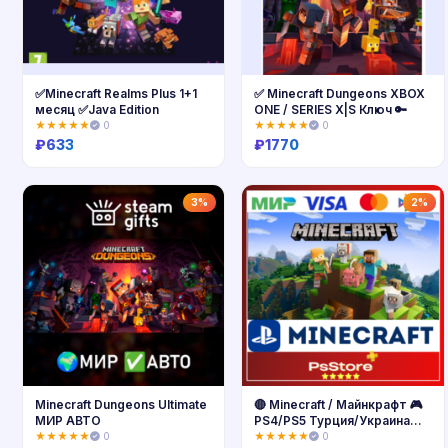
✅Minecraft Realms Plus 1+1
✅ Minecraft Dungeons XBOX
месяц ✅Java Edition
ONE / SERIES X|S Ключ 🔑
★★★★★
0
★★★★★
0
₽
633
₽
1770
Купить
Купить
3%
2%
Minecraft Dungeons Ultimate
🔴 Minecraft / Майнкрафт 🎮
МИР АВТО
PS4/PS5 Турция/Украина
PS🔴
★★★★★
0
★★★★★
0