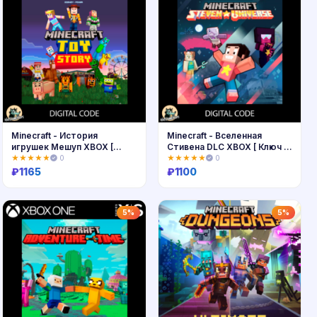
Minecraft - История
Minecraft - Вселенная
игрушек Мешуп XBOX [
Стивена DLC XBOX [ Ключ 🔑
Ключ 🔑 Код ]
Код ]
★★★★★
0
★★★★★
0
₽
1165
₽
1100
Купить
Купить
5%
5%