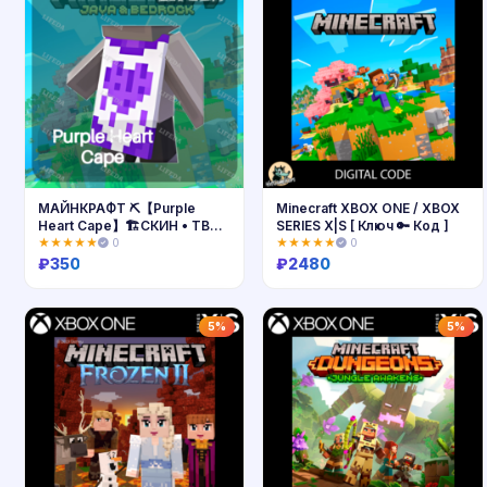
МАЙНКРАФТ ⛏️【Purple
Minecraft XBOX ONE / XBOX
Heart Cape】🏗️СКИН • ТВИЧ
SERIES X|S [ Ключ 🔑 Код ]
ДРОПЫ / ДРОПСЫ • JAVA &
★★★★★
0
★★★★★
0
BEDROCK•GLOBAL
₽
350
₽
2480
Купить
Купить
5%
5%