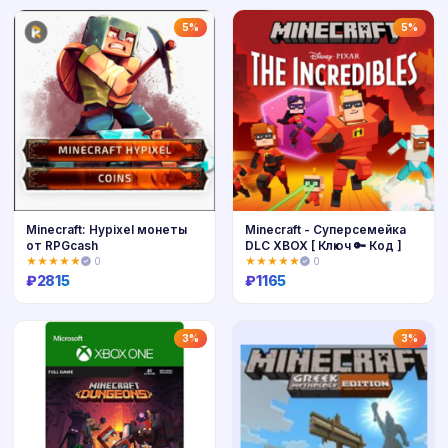
Купить
Купить
5%
5%
Minecraft: Hypixel монеты
Minecraft - Суперсемейка
от RPGcash
DLC XBOX [ Ключ 🔑 Код ]
★★★★★
0
★★★★★
0
₽
2815
₽
1165
Купить
Купить
3%
3%