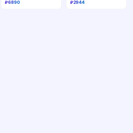
₽
6890
₽
2944
Купить
Купить