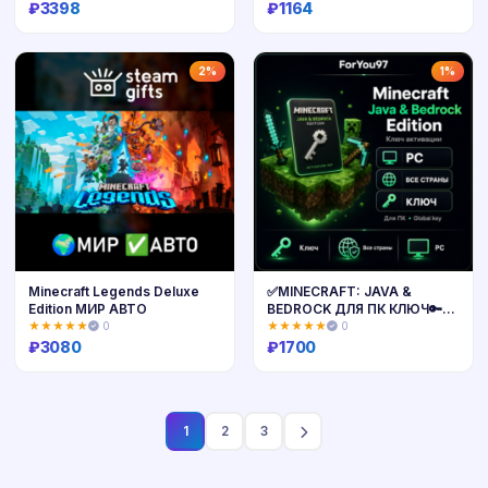
₽
3398
₽
1164
Купить
Купить
2%
1%
Minecraft Legends Deluxe
✅MINECRAFT: JAVA &
Edition МИР АВТО
BEDROCK ДЛЯ ПК КЛЮЧ🔑
ВСЕ СТРАНЫ✅🎁
★★★★★
0
★★★★★
0
₽
3080
₽
1700
Купить
Купить
1
2
3