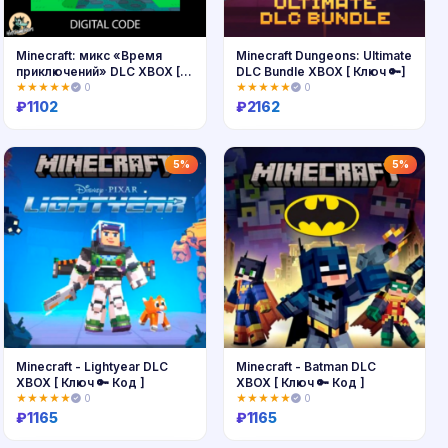
Minecraft: микс «Время
Minecraft Dungeons: Ultimate
приключений» DLC XBOX [
DLC Bundle XBOX [ Ключ 🔑]
Ключ🔑 ]
★★★★★
0
★★★★★
0
₽
1102
₽
2162
Купить
Купить
5%
5%
Minecraft - Lightyear DLC
Minecraft - Batman DLC
XBOX [ Ключ 🔑 Код ]
XBOX [ Ключ 🔑 Код ]
★★★★★
0
★★★★★
0
₽
1165
₽
1165