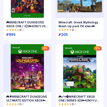
🎮MINECRAFT DUNGEONS
Minecraft: Greek Mythology
XBOX ONE / X|S🔑КЛЮЧ USA
Mash-Up pack ПК ключ🔑
ЛИЦЕНЗИЯ
★★★★★
0
★★★★★
0
₽
995
₽
205
Купить
Купить
2%
2%
🎮🌟MINECRAFT DUNGEONS
🎮✅⭐️🔴MINECRAFT XBOX
ULTIMATE EDITION XBOX🔑
ONE /SERIES X|S🔑КЛЮЧ USA
КЛЮЧ🔥🌟
ЛИЦЕНЗИЯ
★★★★★
0
★★★★★
0