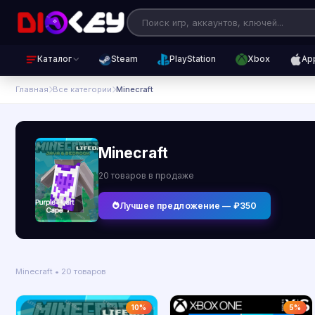
Каталог
Steam
PlayStation
Xbox
Ap
Главная
Все категории
Minecraft
Minecraft
20 товаров в продаже
Лучшее предложение — ₽350
Minecraft • 20 товаров
10%
5%