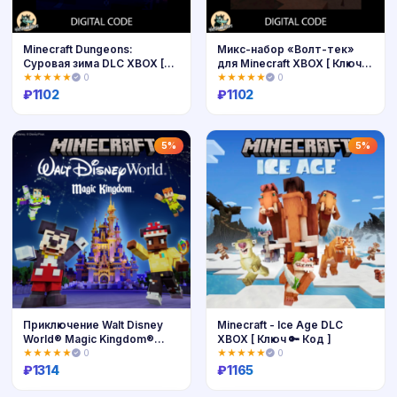
Minecraft Dungeons:
Микс-набор «Волт-тек»
Суровая зима DLC XBOX [
для Minecraft XBOX [ Ключ
Ключ 🔑 ]
🔑 ]
★★★★★
0
★★★★★
0
₽
1102
₽
1102
Купить
Купить
5%
5%
Приключение Walt Disney
Minecraft - Ice Age DLC
World® Magic Kingdom®
XBOX [ Ключ 🔑 Код ]
XBOX 🔑
★★★★★
0
★★★★★
0
₽
1314
₽
1165