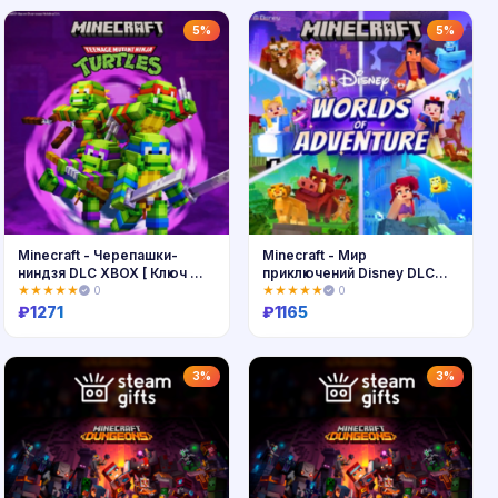
Купить
Купить
5%
5%
Minecraft - Черепашки-
Minecraft - Мир
ниндзя DLC XBOX [ Ключ 🔑
приключений Disney DLC
Код ]
XBOX [ Ключ 🔑 ]
★★★★★
0
★★★★★
0
₽
1271
₽
1165
Купить
Купить
3%
3%