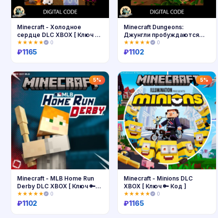
Minecraft - Холодное
Minecraft Dungeons:
сердце DLC XBOX [ Ключ 🔑
Джунгли пробуждаются
Код ]
XBOX [ Код🔑 ]
★★★★★
0
★★★★★
0
₽
1165
₽
1102
Купить
Купить
5%
5%
Minecraft - MLB Home Run
Minecraft - Minions DLC
Derby DLC XBOX [ Ключ 🔑
XBOX [ Ключ 🔑 Код ]
Код ]
★★★★★
0
★★★★★
0
₽
1102
₽
1165