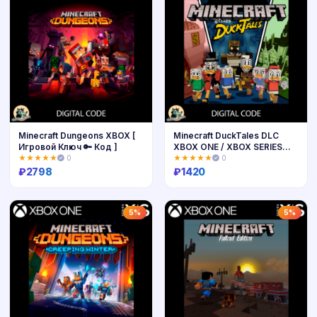
Minecraft Dungeons XBOX [
Minecraft DuckTales DLC
Игровой Ключ 🔑 Код ]
XBOX ONE / XBOX SERIES
X|S 🔑
★★★★★
0
★★★★★
0
₽
2798
₽
1420
Купить
Купить
5%
5%