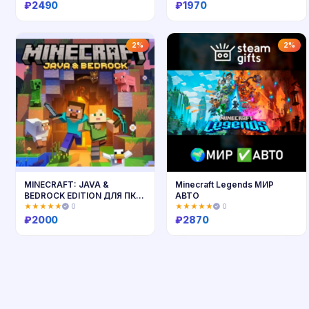
₽
2490
₽
1970
Купить
Купить
2%
2%
MINECRAFT: JAVA &
Minecraft Legends МИР
BEDROCK EDITION ДЛЯ ПК🔑
АВТО
КЛЮЧ
★★★★★
0
★★★★★
0
₽
2000
₽
2870
Купить
Купить