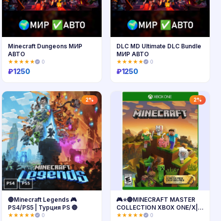
Minecraft Dungeons МИР
DLC MD Ultimate DLC Bundle
АВТО
МИР АВТО
★★★★★
0
★★★★★
0
₽
1250
₽
1250
Купить
Купить
2%
2%
🔴Minecraft Legends 🎮
🎮⭐️🔴MINECRAFT MASTER
PS4/PS5 | Турция PS 🔴
COLLECTION XBOX ONE/X|S
🔑КЛЮЧ🔥
★★★★★
0
★★★★★
0