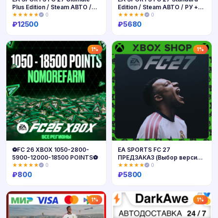
Plus Edition / Steam АВТО /
Edition / Steam АВТО / РУ +
РУ + МИР
МИР
★★★★★
0
★★★★★
0
₽
12500
₽
5680
Купить
Купить
1%
1%
⚽️FC 26 XBOX 1050-2800-
EA SPORTS FC 27
5900-12000-18500 POINTS⚽️
ПРЕДЗАКАЗ (Выбор версии)
XBOX SERIES X|S/ONE
★★★★★
0
★★★★★
0
₽
800
₽
5800
Купить
Купить
1%
1%