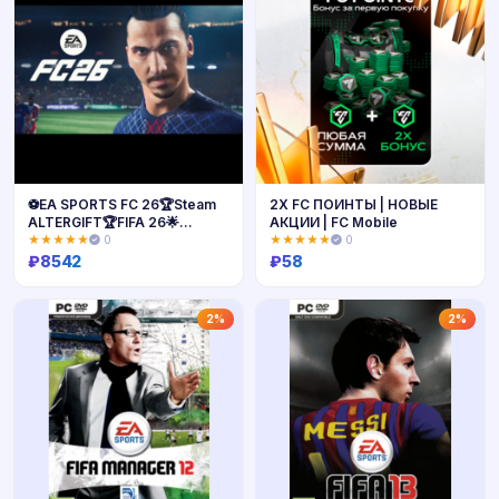
⚽EA SPORTS FC 26🏆Steam
2X FC ПОИНТЫ | НОВЫЕ
ALTERGIFT🏆FIFA 26🌟
АКЦИИ | FC Mobile
Автовыдача
★★★★★
0
★★★★★
0
₽
8542
₽
58
Купить
Купить
2%
2%