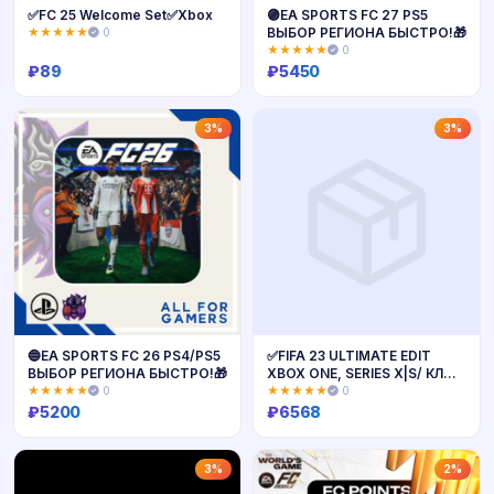
✅FC 25 Welcome Set✅Xbox
🟣EA SPORTS FC 27 PS5
ВЫБОР РЕГИОНА БЫСТРО!🎁
★★★★★
0
★★★★★
0
₽
89
₽
5450
Купить
Купить
3%
3%
🔵EA SPORTS FC 26 PS4/PS5
✅FIFA 23 ULTIMATE EDIT
ВЫБОР РЕГИОНА БЫСТРО!🎁
XBOX ONE, SERIES X|S/ КЛЮЧ
🔑
★★★★★
0
★★★★★
0
₽
5200
₽
6568
Купить
Купить
3%
2%