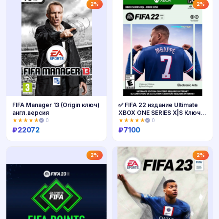
Купить
Купить
2%
2%
FIFA Manager 13 (Origin ключ)
✅ FIFA 22 издание Ultimate
англ.версия
XBOX ONE SERIES X|S Ключ
🔑
★★★★★
0
★★★★★
0
₽
22072
₽
7100
Купить
Купить
2%
2%