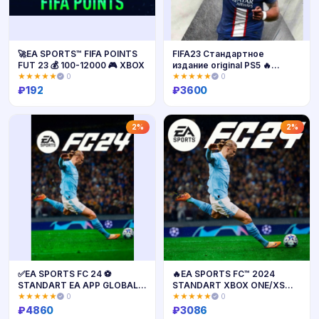
🚀EA SPORTS™ FIFA POINTS
FIFA23 Стандартное
FUT 23 💰 100-12000 🎮 XBOX
издание original PS5 🔥
ТУРЦИЯ 🇹🇷✅
★★★★★
0
★★★★★
0
₽
192
₽
3600
Купить
Купить
2%
2%
✅EA SPORTS FC 24 ⚽
🔥EA SPORTS FC™ 2024
STANDART EA APP GLOBAL
STANDART XBOX ONE/XS
КЛЮЧ🚀
Активация🎁
★★★★★
0
★★★★★
0
₽
4860
₽
3086