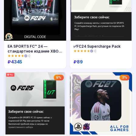
EA SPORTS FC™ 24 —
✅FC24 Supercharge Pack
стандартное издание XBOX
★★★★★
0
[ Ключ 🔑 ]
★★★★★
0
₽
4345
₽
89
Купить
Купить
5%
3%