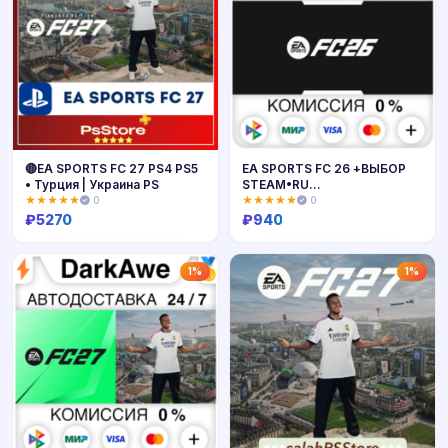
🔴EA SPORTS FC 27 PS4 PS5
EA SPORTS FC 26 +ВЫБОР
• Турция | Украина PS
STEAM•RU
⚡️АВТОДОСТАВКА 💳0%
★★★★★
0
★★★★★
0
₽
5270
₽
940
Купить
Купить
1%
1%