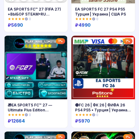
EA SPORTS FC™ 27 (FIFA 27)
EA SPORTS FC 27 PS4 PS5
+ВЫБОР STEAM•RU
Турция | Украина | США PS
⚡️АВТОДОСТАВКА 💳0%
★★★★★
0
★★★★★
0
₽
5690
₽
4990
Купить
Купить
1%
1%
🎁EA SPORTS FC™ 27 —
🔴FC 26 | ФК 26 | ФИФА 26
Ultimate Plus Edition
PS4 PS5 • Турция | Украина
*RU/BY/UA/СНГ Steam Auto
PS
★★★★★
0
★★★★★
0
₽
12664
₽
5970
Купить
Купить
1%
1%