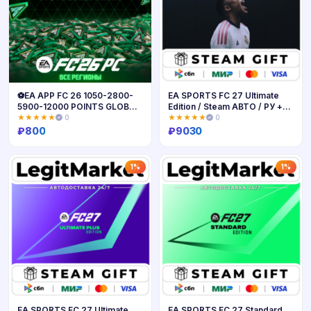
⚽️EA APP FC 26 1050-2800-
EA SPORTS FC 27 Ultimate
5900-12000 POINTS GLOBAL
Edition / Steam АВТО / РУ +
⚽️
МИР
★★★★★
0
★★★★★
0
₽
800
₽
9030
Купить
Купить
1%
1%
EA SPORTS FC 27 Ultimate
EA SPORTS FC 27 Standard