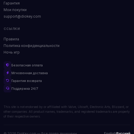
Гарантия
Мои покупки
support@diokey.com
ССЫЛКИ
Правила
Политика конфиденциальности
Ночь игр
Безопасная оплата
Мгновенная доставка
Гарантия возврата
Поддержка 24/7
This site is not endorsed by or affiliated with Valve, Ubisoft, Electronic Arts, Blizzard, or
other companies. All product names, trademarks, and registered trademarks are property
of their respective owners.
© 2026 DioKey.com — Все права защищены.
English
Русский