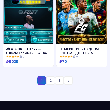
🎁EA SPORTS FC™ 27 —
FC MOBILE POINTS ДОНАТ
Ultimate Edition *RU/BY/UA/
БЫСТРАЯ ДОСТАВКА
СНГ Steam Auto
★★★★★
0
★★★★★
0
₽
9028
₽
70
Купить
Купить
1
2
3