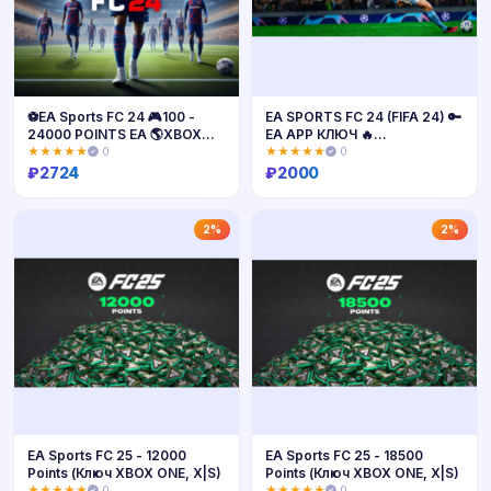
⚽EA Sports FC 24 🎮100 -
EA SPORTS FC 24 (FIFA 24) 🔑
24000 POINTS EA 🌎XBOX
EA APP КЛЮЧ 🔥
+🎁
РФ+МИР⭐ORIGIN
★★★★★
0
★★★★★
0
₽
2724
₽
2000
Купить
Купить
2%
2%
EA Sports FC 25 - 12000
EA Sports FC 25 - 18500
Points (Ключ XBOX ONE, X|S)
Points (Ключ XBOX ONE, X|S)
★★★★★
0
★★★★★
0