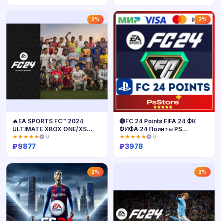
Купить
Купить
2%
2%
🔥EA SPORTS FC™ 2024
🔴FC 24 Points FIFA 24 ФК
ULTIMATE XBOX ONE/XS
ФИФА 24 Поинты PS
Активация🎁
4|5🔴Турция
★★★★★
0
★★★★★
0
₽
9877
₽
3978
Купить
Купить
2%
2%