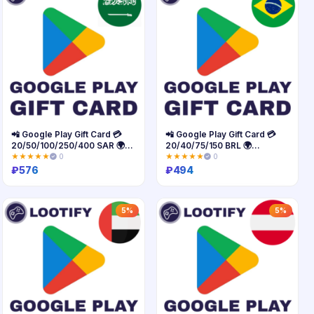
📲 Google Play Gift Card 💳
📲 Google Play Gift Card 💳
20/50/100/250/400 SAR 🌍
20/40/75/150 BRL 🌍
KSA
Бразилия
★★★★★
0
★★★★★
0
₽
576
₽
494
Купить
Купить
5%
5%