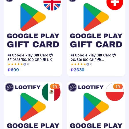
📲 Google Play Gift Card 💳
📲 Google Play Gift Card 💳
5/10/25/50/100 GBP 🌍 UK
20/50/100 CHF 🌍
Швейцария
★★★★★
0
★★★★★
0
₽
699
₽
2630
Купить
Купить
5%
5%