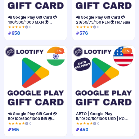
📲 Google Play Gift Card 💳
📲 Google Play Gift Card 💳
100/500/1000 MXN 🌍
20/50/75/150 PLN 🌍 Польша
Мексика
★★★★★
0
★★★★★
0
₽
658
₽
576
Купить
Купить
5%
5%
📲 Google Play Gift Card 💳
АВТО | Google Play
50/100/500/1000 INR 🌍
5/10/20/50/100$ USD | КОД
Индия
ПОПОЛНЕНИЯ США
★★★★★
0
★★★★★
0
₽
165
₽
450