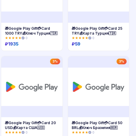
🎁Google Play Gift💳Card
🎁Google Play Gift💳Card 25
1000 TRY💰Ключ Турция🇹🇷
TRY💰Карта Турция🇹🇷
★★★★★
0
★★★★★
0
₽
1935
₽
59
Купить
Купить
3%
3%
🎁Google Play Gift💳Card 20
🎁Google Play Gift💳Card 50
USD💰Карта США🇺🇸
BRL💰Ключ Бразилия🇧🇷
★★★★★
0
★★★★★
0