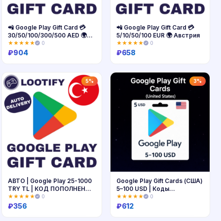
📲 Google Play Gift Card 💳
📲 Google Play Gift Card 💳
30/50/100/300/500 AED 🌍
5/10/50/100 EUR 🌍 Австрия
UAE
★★★★★
0
★★★★★
0
₽
904
₽
658
Купить
Купить
5%
3%
АВТО | Google Play 25-1000
Google Play Gift Cards (США)
TRY TL | КОД ПОПОЛНЕНИЯ
5–100 USD | Коды
ТУРЦИЯ
пополнения
★★★★★
0
★★★★★
0
₽
356
₽
612