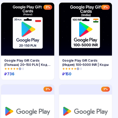
Купить
Купить
3%
3%
Google Play Gift Cards
Google Play Gift Cards
(Польша) 20–150 PLN | Коды
(Индия) 100–5000 INR | Коды
пополнения
★★★★★
0
★★★★★
0
₽
736
₽
150
Купить
Купить
3%
3%