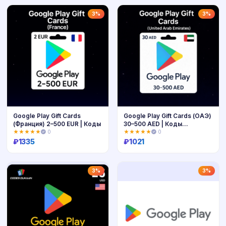
Купить
Купить
3%
3%
Google Play Gift Cards
Google Play Gift Cards (ОАЭ)
(Франция) 2–500 EUR | Коды
30–500 AED | Коды
пополнения
★★★★★
0
★★★★★
0
₽
1335
₽
1021
Купить
Купить
3%
3%