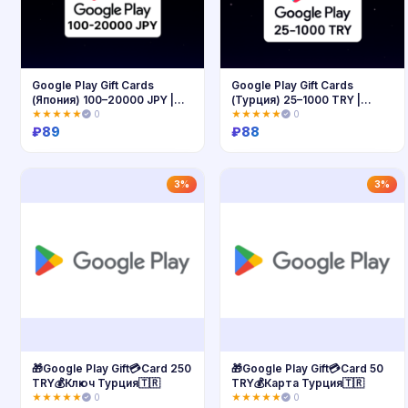
Google Play Gift Cards
Google Play Gift Cards
(Япония) 100–20000 JPY |
(Турция) 25–1000 TRY |
Коды
Коды
★★★★★
0
★★★★★
0
₽
89
₽
88
Купить
Купить
3%
3%
🎁Google Play Gift💳Card 250
🎁Google Play Gift💳Card 50
TRY💰Ключ Турция🇹🇷
TRY💰Карта Турция🇹🇷
★★★★★
0
★★★★★
0