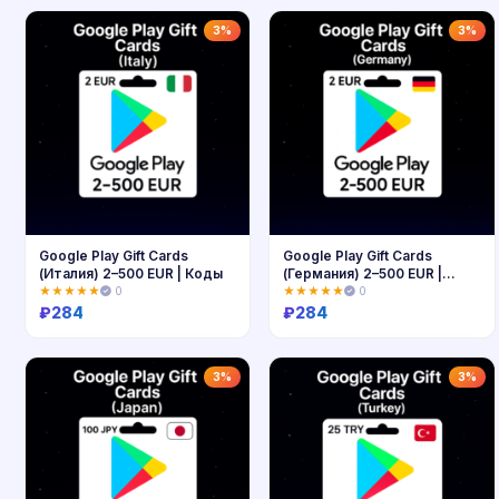
Купить
Купить
3%
3%
Google Play Gift Cards
Google Play Gift Cards
(Италия) 2–500 EUR | Коды
(Германия) 2–500 EUR |
Коды
★★★★★
0
★★★★★
0
₽
284
₽
284
Купить
Купить
3%
3%