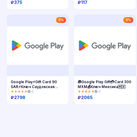
₽
375
₽
117
Купить
Купить
3%
3%
Google Play⚡Gift Card 90
🎁Google Play Gift💳Card 300
SAR⚡Ключ Саудовская
MXM💰Ключ Мексика🇲🇽
Аравия🇸🇦
★★★★★
0
★★★★★
0
₽
2798
₽
2065
Купить
Купить