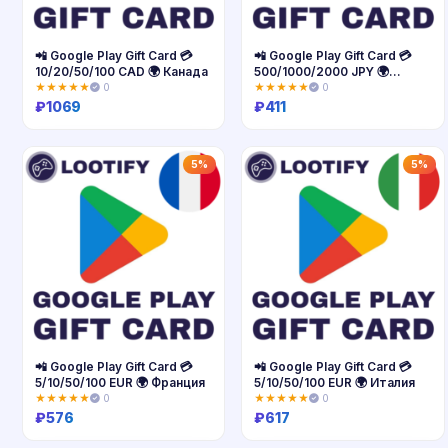
📲 Google Play Gift Card 💳
📲 Google Play Gift Card 💳
10/20/50/100 CAD 🌍 Канада
500/1000/2000 JPY 🌍
Япония
★★★★★
0
★★★★★
0
₽
1069
₽
411
Купить
Купить
5%
5%
📲 Google Play Gift Card 💳
📲 Google Play Gift Card 💳
5/10/50/100 EUR 🌍 Франция
5/10/50/100 EUR 🌍 Италия
★★★★★
0
★★★★★
0
₽
576
₽
617