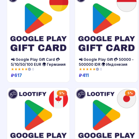
📲 Google Play Gift Card 💳
📲 Google Play Gift 💳 50000 -
5/10/50/100 EUR 🌍 Германия
500000 IDR 🌍 Индонезия
★★★★★
0
★★★★★
0
₽
617
₽
411
Купить
Купить
5%
5%