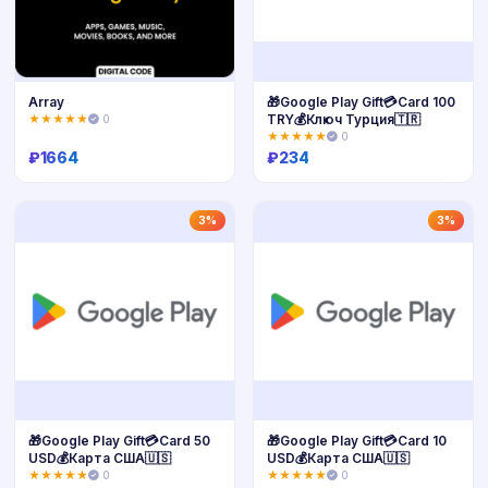
Array
🎁Google Play Gift💳Card 100
TRY💰Ключ Турция🇹🇷
★★★★★
0
★★★★★
0
₽
1664
₽
234
Купить
Купить
3%
3%
🎁Google Play Gift💳Card 50
🎁Google Play Gift💳Card 10
USD💰Карта США🇺🇸
USD💰Карта США🇺🇸
★★★★★
0
★★★★★
0