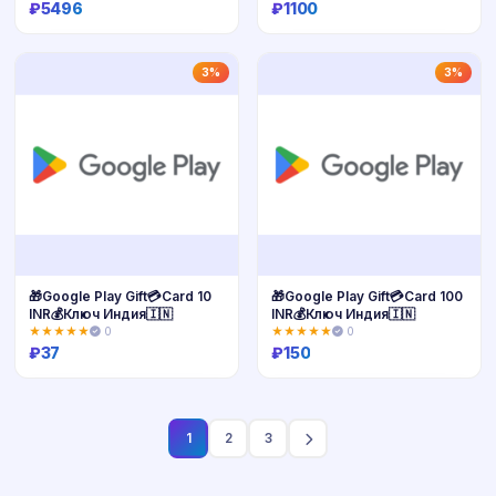
₽
5496
₽
1100
Купить
Купить
3%
3%
🎁Google Play Gift💳Card 10
🎁Google Play Gift💳Card 100
INR💰Ключ Индия🇮🇳
INR💰Ключ Индия🇮🇳
★★★★★
0
★★★★★
0
₽
37
₽
150
Купить
Купить
1
2
3