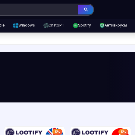
ple
Windows
ChatGPT
Spotify
Антивирусы
5%
5%