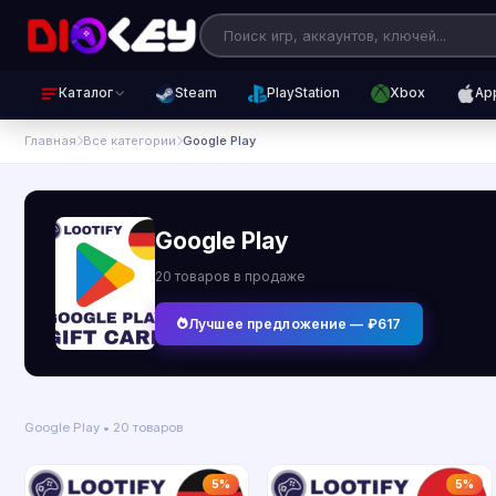
Каталог
Steam
PlayStation
Xbox
Ap
Главная
Все категории
Google Play
Google Play
20 товаров в продаже
Лучшее предложение — ₽617
Google Play • 20 товаров
5%
5%