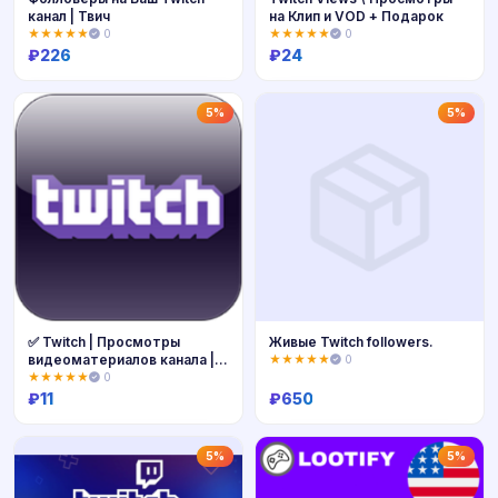
канал | Твич
на Клип и VOD + Подарок
★★★★★
0
★★★★★
0
₽
226
₽
24
Купить
Купить
5%
5%
✅ Twitch | Просмотры
Живые Twitch followers.
видеоматериалов канала |
★★★★★
0
Твич
★★★★★
0
₽
11
₽
650
Купить
Купить
5%
5%