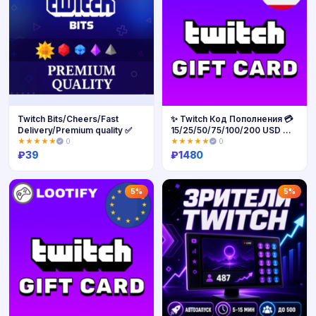
Twitch Bits/Cheers/Fast
✨ Twitch Код Пополнения 💳
Delivery/Premium quality ✅
15/25/50/75/100/200 USD 🔰
США
★★★★★
0
★★★★★
0
₽
39
₽
1480
Купить
Купить
5%
5%