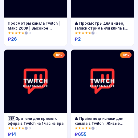
Просмотры канала Twitch |
👤 Просмотры для видео,
Макс 200К | Высокое
записи стрима или клипа в
качество
Twitc
★★★★★
0
★★★★★
0
₽
26
₽
2
Купить
Купить
10%
10%
🇧🇷 Зрители для прямого
👤 Прайм подписчики для
эфира в Twitch на 1 час из Бра
канала в Twitch | Живые
люди
★★★★★
0
★★★★★
0
₽
14
₽
655