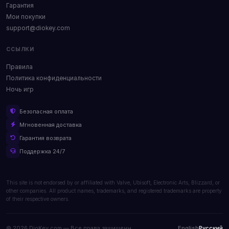
Гарантия
Мои покупки
support@diokey.com
ССЫЛКИ
Правила
Политика конфиденциальности
Ночь игр
Безопасная оплата
Мгновенная доставка
Гарантия возврата
Поддержка 24/7
This site is not endorsed by or affiliated with Valve, Ubisoft, Electronic Arts, Blizzard, or
other companies. All product names, trademarks, and registered trademarks are property
of their respective owners.
© 2026 DioKey.com — Все права защищены.
English
Русский