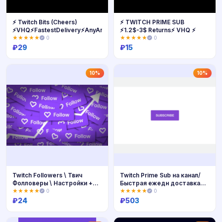
⚡ Twitch Bits (Cheers)
⚡️ TWITCH PRIME SUB
⚡️VHQ⚡FastestDelivery⚡️AnyAmount
⚡️1.2$-3$ Returns⚡️ VHQ ⚡️
★★★★★
0
★★★★★
0
₽
29
₽
15
Купить
Купить
10%
10%
Twitch Followers \ Твич
Twitch Prime Sub на канал/
Фолловеры \ Настройки +
Быстрая ежедн доставка
Подарок
PayPal
★★★★★
0
★★★★★
0
₽
24
₽
503