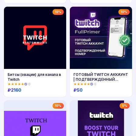
Купить
Купить
10%
10%
Битсы (овации) для канала в
ГОТОВЫЙ TWITCH АККАУНТ
Twitch
| ПОДТВЕРЖДЕННЫЙ
НОМЕР |
★★★★★
0
★★★★★
0
₽
2160
₽
50
Купить
Купить
10%
5%