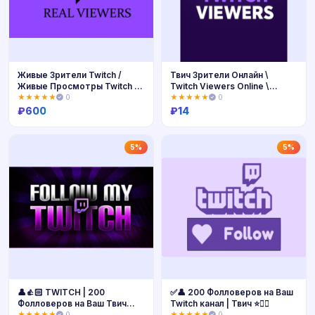
Живые Зрители Twitch /
Твич Зрители Онлайн \
Живые Просмотры Twitch /
Twitch Viewers Online \
Продвижение канала Twitch
Тонкая Настройка + ГЕО +
★★★★★
0
★★★★★
0
Рейды
₽
600
₽
14
Купить
Купить
5%
5%
👤👍🏻 TWITCH | 200
✅👤 200 Фолловеров на Ваш
Фолловеров на Ваш Твич
Twitch канал | Твич ⭐👍🏻
канал ✅
★★★★★
0
★★★★★
0