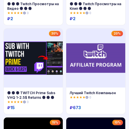
🟢 🟢 🟢 Twitch Просмотры на
🟢 🟢 🟢 Twitch Просмотры на
Видео 🟢 🟢 🟢
Клип 🟢 🟢 🟢
★★★★★
0
★★★★★
0
₽
2
₽
2
Купить
Купить
30%
20%
🟢 🟢 🟢 TWITCH Prime Subs
Лучший Twitch Компаньон
VHQ 1-2.5$ Returns 🟢 🟢 🟢
★★★★★
0
★★★★★
0
₽
15
₽
673
Купить
Купить
15%
10%