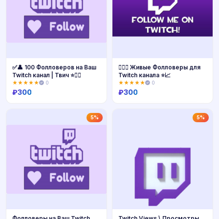
✅👤 100 Фолловеров на Ваш
👍🏻👤 Живые Фолловеры для
Twitch канал | Твич ⭐👍🏻
Twitch канала ⭐📈
★★★★★
0
★★★★★
0
₽
300
₽
300
Купить
Купить
5%
5%
Фолловеры на Ваш Twitch
Twitch Views \ Просмотры