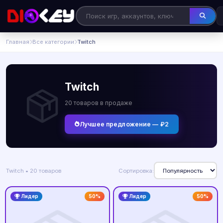
Главная
Все категории
Twitch
Twitch
20 товаров в продаже
Лучшее предложение — ₽2
Twitch • 20 товаров
Сортировка:
Лидер
50%
Лидер
50%