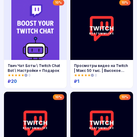
Купить
Купить
10%
10%
Твич Чат Боты \ Twitch Chat
Просмотры видео на Twitch
Bot \ Настройки + Подарок
| Макс 50 тыс. | Высокое
каче
★★★★★
0
★★★★★
0
₽
20
₽
1
Купить
Купить
10%
10%