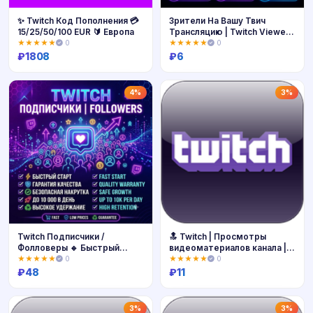
✨ Twitch Код Пополнения 💳
Зрители На Вашу Твич
15/25/50/100 EUR 🔰 Европа
Трансляцию | Twitch Viewers
| Настройка
★★★★★
0
★★★★★
0
₽
1808
₽
6
Купить
Купить
4%
3%
Twitch Подписчики /
🔝 Twitch | Просмотры
Фолловеры 🔹 Быстрый
видеоматериалов канала |
старт
Твич
★★★★★
0
★★★★★
0
₽
48
₽
11
Купить
Купить
3%
3%