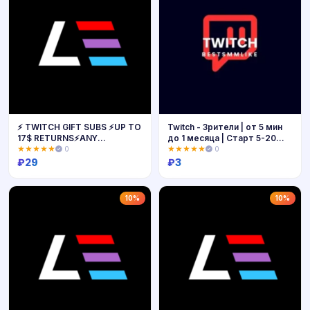
⚡️ TWITCH GIFT SUBS ⚡️UP TO
Twitch - Зрители | от 5 мин
17$ RETURNS⚡️ANY
до 1 месяца | Старт 5-20
QUANTITY⚡
мин
★★★★★
0
★★★★★
0
₽
29
₽
3
Купить
Купить
10%
10%