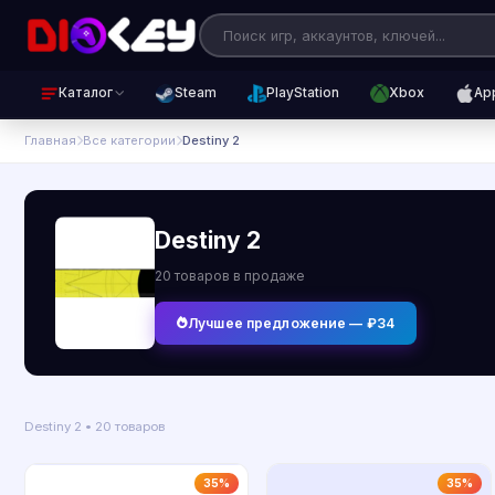
Каталог
Steam
PlayStation
Xbox
Ap
Главная
Все категории
Destiny 2
Destiny 2
20 товаров в продаже
Лучшее предложение — ₽34
Destiny 2 • 20 товаров
35%
35%