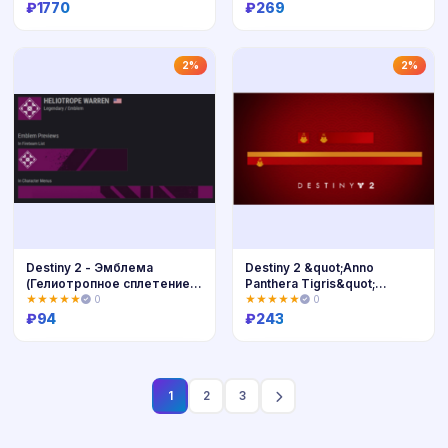
₽
1770
₽
269
Купить
Купить
2%
2%
Destiny 2 - Эмблема
Destiny 2 &quot;Anno
(Гелиотропное сплетение)
Panthera Tigris&quot;
PC,PS,Xbox
Эмблема GLOBAL 💥🌐
★★★★★
0
★★★★★
0
₽
94
₽
243
Купить
Купить
1
2
3