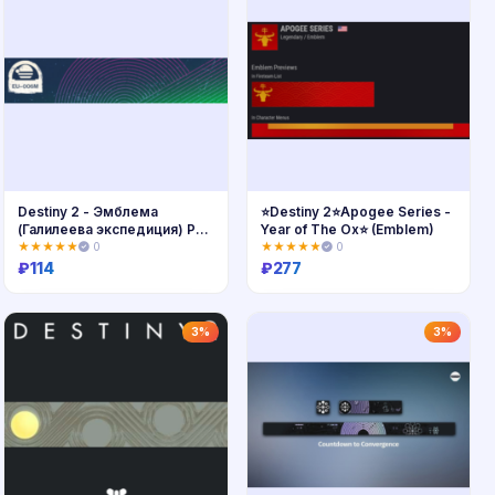
Destiny 2 - Эмблема
⭐Destiny 2⭐Apogee Series -
(Галилеева экспедиция) PC,
Year of The Ox⭐ (Emblem)
PS, Xbox
★★★★★
0
★★★★★
0
₽
114
₽
277
Купить
Купить
3%
3%