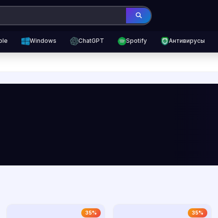
ple
Windows
ChatGPT
Spotify
Антивирусы
35%
35%