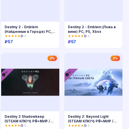
Destiny 2 - Emblem
Destiny 2 - Emblem (Ложь в
(Найденные в Городе) PC,
вине) PC, PS, Xbox
PS, Xbox
★★★★★
0
★★★★★
0
₽
57
₽
57
Купить
Купить
2%
2%
Destiny 2 Shadowkeep
Destiny 2: Beyond Light
(STEAM КЛЮЧ) РФ+МИР /
(STEAM КЛЮЧ) РФ+МИР /
РУССКИЙ ЯЗЫК
РУССКИЙ ЯЗЫК
★★★★★
0
★★★★★
0