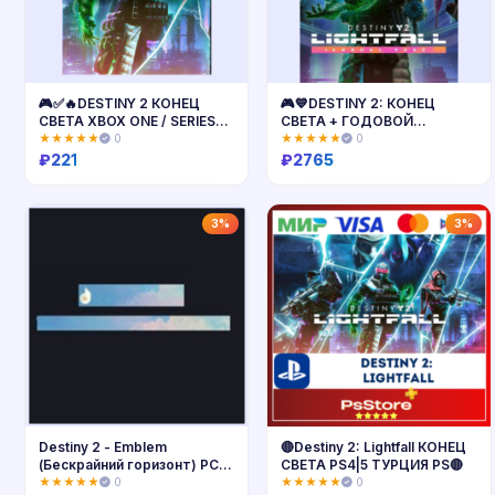
🎮✅🔥DESTINY 2 КОНЕЦ
🎮💙DESTINY 2: КОНЕЦ
СВЕТА XBOX ONE / SERIES
СВЕТА + ГОДОВОЙ
X|S🔑КЛЮЧ USA ЛИЦЕНЗИЯ
АБОНЕМЕНТ XBOX🔑КЛЮЧ
★★★★★
0
★★★★★
0
🔥
AR ЛИЦЕНЗИЯ
₽
221
₽
2765
Купить
Купить
3%
3%
Destiny 2 - Emblem
🔴Destiny 2: Lightfall КОНЕЦ
(Бескрайний горизонт) PC,
СВЕТА PS4|5 ТУРЦИЯ PS🔴
PS, Xbox
★★★★★
0
★★★★★
0