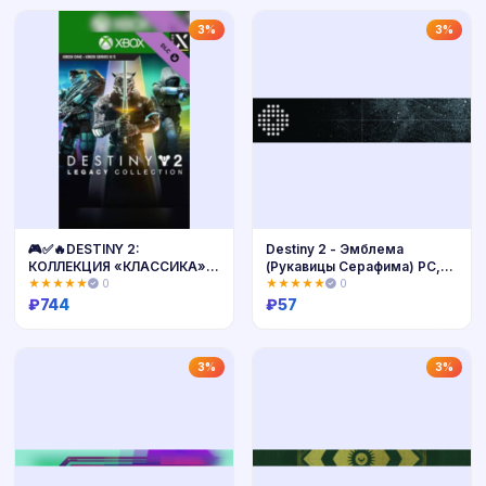
Купить
Купить
3%
3%
🎮✅🔥DESTINY 2:
Destiny 2 - Эмблема
КОЛЛЕКЦИЯ «КЛАССИКА»
(Рукавицы Серафима) PC,
(2024) XBOX🔑КЛЮЧ USA🔥
PS, Xbox
★★★★★
0
★★★★★
0
₽
744
₽
57
Купить
Купить
3%
3%