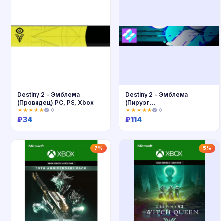
Destiny 2 - Эмблема
Destiny 2 - Эмблема
(Провидец) PC, PS, Xbox
(Пируэт
последовательностей)
★★★★★
0
★★★★★
0
₽
34
₽
114
Купить
Купить
7%
5%