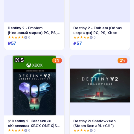
Destiny 2 - Emblem
Destiny 2 - Emblem (Образ
(Неоновый мираж) PC, PS,
надежды) PC, PS, Xbox
Xbox
★★★★★
0
★★★★★
0
₽
57
₽
57
Купить
Купить
2%
2%
✅ Destiny 2: Коллекция
Destiny 2: Shadowkeep
«Классика» XBOX ONE X|S
(Steam Ключ RU+СНГ)
Ключ 🔑
★★★★★
0
★★★★★
0