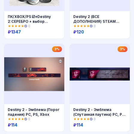
ПК/XBOX/PS ☑️⭐Destiny
Destiny 2 (ВСЕ
2:СЕРЕБРО + выбор
ДОПОЛНЕНИЯ) STEAM
количества
РФ+СНГ РУССКИЙ ЯЗЫК
★★★★★
0
★★★★★
0
₽
1347
₽
120
Купить
Купить
3%
3%
Destiny 2 - Эмблема (Порог
Destiny 2 - Эмблема
падения) PC, PS, Xbox
(Спутанная паутина) PC, PS,
Xbox
★★★★★
0
★★★★★
0
₽
114
₽
114