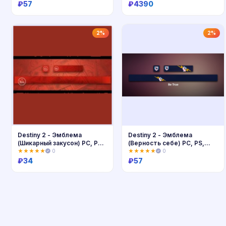
₽
57
₽
4390
Купить
Купить
2%
2%
Destiny 2 - Эмблема
Destiny 2 - Эмблема
(Шикарный закусон) PC, PS,
(Верность себе) PC, PS,
Xbox
Xbox
★★★★★
0
★★★★★
0
₽
34
₽
57
Купить
Купить