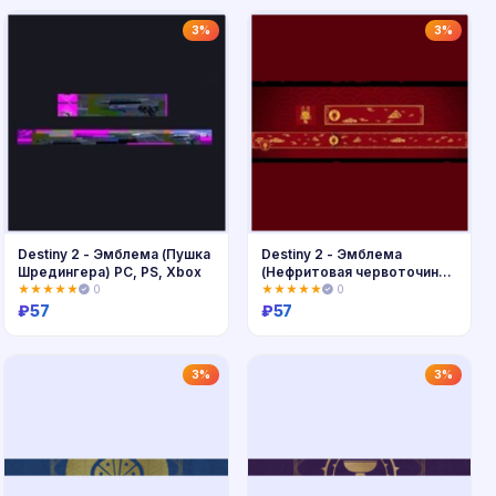
Купить
Купить
3%
3%
Destiny 2 - Эмблема (Пушка
Destiny 2 - Эмблема
Шредингера) PC, PS, Xbox
(Нефритовая червоточина)
PC,PS,Xbox
★★★★★
0
★★★★★
0
₽
57
₽
57
Купить
Купить
3%
3%