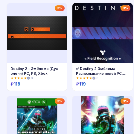
Купить
Купить
3%
3%
Destiny 2 - Эмблема (Дух
✅ Destiny 2 Эмблема
оленя) PC, PS, Xbox
Распознавание полей PC,
PS, Xbox 🔑
★★★★★
0
★★★★★
0
₽
118
₽
119
Купить
Купить
3%
3%