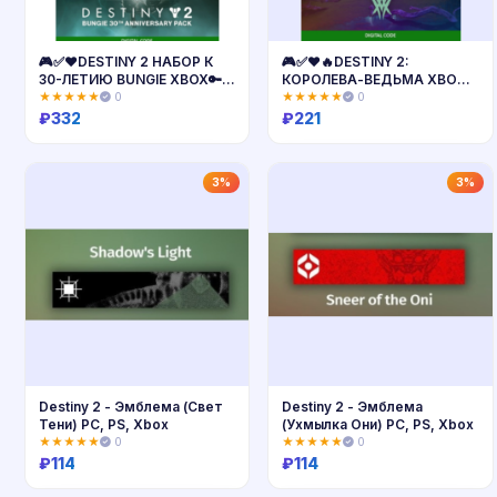
🎮✅❤️DESTINY 2 НАБОР К
🎮✅❤️🔥DESTINY 2:
30-ЛЕТИЮ BUNGIE XBOX🔑
КОРОЛЕВА-ВЕДЬМА XBOX
КЛЮЧ USA ЛИЦЕНЗИЯ
ONE / X|S🔑КЛЮЧ USA🔥
★★★★★
0
★★★★★
0
₽
332
₽
221
Купить
Купить
3%
3%
Destiny 2 - Эмблема (Свет
Destiny 2 - Эмблема
Тени) PC, PS, Xbox
(Ухмылка Они) PC, PS, Xbox
★★★★★
0
★★★★★
0
₽
114
₽
114