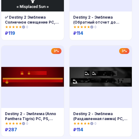
✅ Destiny 2 Эмблема
Destiny 2 - Эмблема
Солнечное смещение PC,
(Обратный отсчет до
PS, Xbox 🔑
слияния) PC,PS
★★★★★
0
★★★★★
0
₽
119
₽
114
Купить
Купить
3%
3%
Destiny 2 - Эмблема (Anno
Destiny 2 - Эмблема
Panthera Tigris) PC, PS,
(Раздавленная гамма) PC,
Xbox
PS, Xbox
★★★★★
0
★★★★★
0
₽
287
₽
114