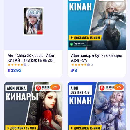
Aion China 20 часов - Aion
Айон кинары Купить кинары
КИТАЙ Тайм карта на 20
Aion +5%
часов
★★★★★
0
★★★★★
0
₽
3892
₽
8
Купить
Купить
7%
7%