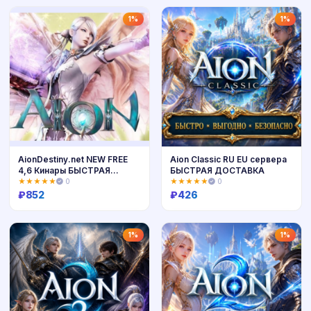
Купить
Купить
1%
1%
AionDestiny.net NEW FREE
Aion Classic RU EU сервера
4,6 Кинары БЫСТРАЯ
БЫСТРАЯ ДОСТАВКА
ДОСТАВКА
★★★★★
0
★★★★★
0
₽
852
₽
426
Купить
Купить
1%
1%