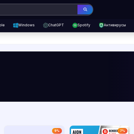
ple
Windows
ChatGPT
Spotify
Антивирусы
9%
7%