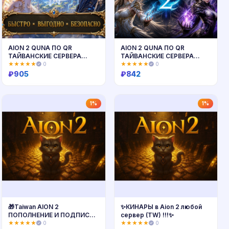
AION 2 QUNA ПО QR
AION 2 QUNA ПО QR
ТАЙВАНСКИЕ СЕРВЕРА
ТАЙВАНСКИЕ СЕРВЕРА
ТОЛЬКО ПК БЫСТРАЯ
ТОЛЬКО ПК ШУСТРАЯ
★★★★★
0
★★★★★
0
ДОСТАВКА
ДОСТАВКА
₽
905
₽
842
Купить
Купить
1%
1%
🎁Taiwan AION 2
✨КИНАРЫ в Aion 2 любой
ПОПОЛНЕНИЕ И ПОДПИСКА
сервер (TW) !!!✨
Qunas NT$ по QR без входа
★★★★★
0
★★★★★
0