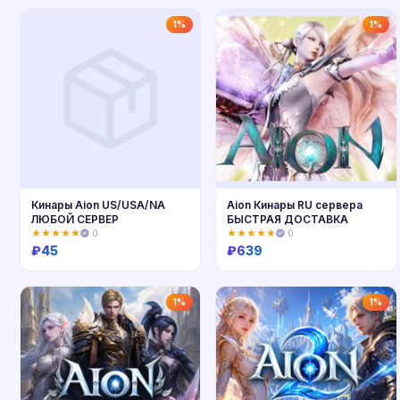
Купить
Купить
1%
1%
Кинары Aion US/USA/NA
Aion Кинары RU сервера
ЛЮБОЙ СЕРВЕР
БЫСТРАЯ ДОСТАВКА
★★★★★
0
★★★★★
0
₽
45
₽
639
Купить
Купить
1%
1%