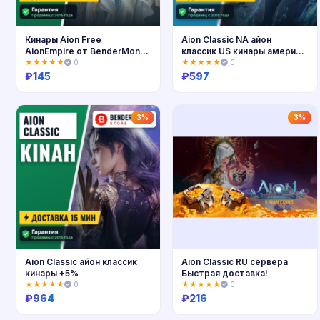
Кинары Aion Free
Aion Classic NA айон
AionEmpire от BenderMoney
классик US кинары америка
+5%
+5%
★★★★★
0
★★★★★
0
₽
145
₽
597
Купить
Купить
3%
3%
Aion Classic айон классик
Aion Classic RU сервера
кинары +5%
Быстрая доставка!
★★★★★
0
★★★★★
0
₽
964
₽
216