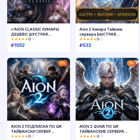
✅AION CLASSIC КИНАРЫ
Aion 2 Кинара Тайвань
ДЕШЕВО ШУСТРАЯ
сервера БЫСТРАЯ
ДОСТАВКА✅
ДОСТАВКА
★★★★★
0
★★★★★
0
₽
1052
₽
532
Купить
Купить
1%
1%
AION 2 ПОДПИСКА ПО QR
AION 2 QUNA ПО QR
ТАЙВАНСКИ СЕРВЕР
ТАЙВАНСКИЕ СЕРВЕРА
ТОЛЬКО ПК ШУСТРАЯ
ТОЛЬКО ПК
★★★★★
0
★★★★★
0