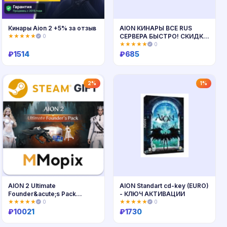
Кинары Aion 2 +5% за отзыв
AION КИНАРЫ ВСЕ RUS
СЕРВЕРА БЫСТРО! СКИДКИ
★★★★★
0
+ БОНУС 7%
★★★★★
0
₽
1514
₽
685
Купить
Купить
2%
1%
AION 2 Ultimate
AION Standart cd-key (EURO)
Founder&acute;s Pack
- КЛЮЧ АКТИВАЦИИ
STEAM
★★★★★
0
★★★★★
0
₽
10021
₽
1730