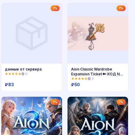
Купить
Купить
1%
1%
данные от сервера
Aion Classic Wardrobe
Expansion Ticket 🔑 КОД NA
★★★★★
0
\ SA
★★★★★
0
₽
83
₽
50
Купить
Купить
1%
1%