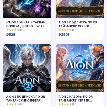
✅AION 2 КИНАРЫ ТАЙВАНЬ
AION 2 ПОДПИСКА ПО QR
СЕРВЕРА ДЕШЕВО ШУСТРАЯ
ТАЙВАНСКИ СЕРВЕР
ДОСТАВКА✅
ТОЛЬКО ПК БЫСТРАЯ
★★★★★
0
★★★★★
0
ДОСТАВКА
₽
526
₽
2501
Купить
Купить
1%
1%
AION 2 ПОДПИСКА ПО QR
AION 2 НАБОРЫ ПО QR
ТАЙВАНСКИЕ СЕРВЕРА
ТАЙВАНСКИ СЕРВЕР
ТОЛЬКО ПК
ТОЛЬКО ПК БЫСТРАЯ
★★★★★
0
★★★★★
0