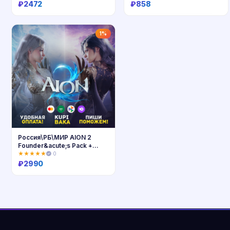
ДОСТАВКА
₽
2472
₽
858
Купить
Купить
1%
Россия\РБ\МИР AION 2
Founder&acute;s Pack +
Выбор издания
★★★★★
0
₽
2990
Купить