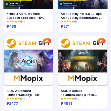
Кинары AionUltra Aion
AionDestiny.net 4.6 Кинары
Быстрая доставка! +5%
AionDestiny BenderMoney
+5%
★★★★★
0
★★★★★
0
₽
488
₽
571
Купить
Купить
2%
2%
AION 2 Standard
AION 2 Deluxe
Founder&acute;s Pack
Founder&acute;s Pack
STEAM
STEAM
★★★★★
0
★★★★★
0
₽
2477
₽
4951