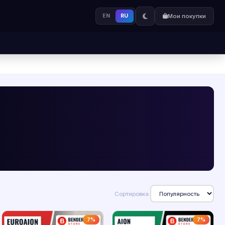
EN
RU
Мои покупки
Сортировка:
7%
7%