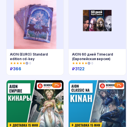
AION (EURO) Standard
AION 60 дней Timecard
edition cd-key
(Европейская версия)
★★★★★
0
★★★★★
0
₽
366
₽
3122
Купить
Купить
7%
7%