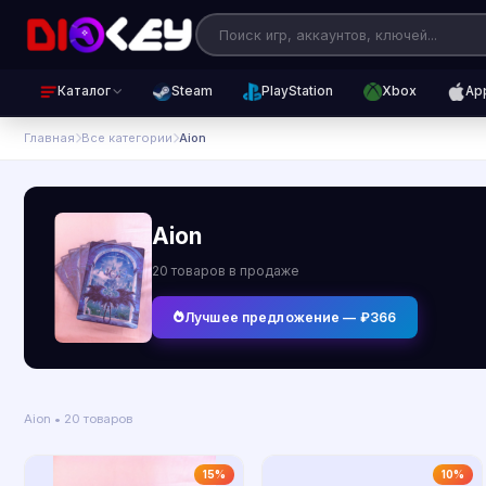
Каталог
Steam
PlayStation
Xbox
Ap
Главная
Все категории
Aion
Aion
20 товаров в продаже
Лучшее предложение — ₽366
Aion • 20 товаров
15%
10%