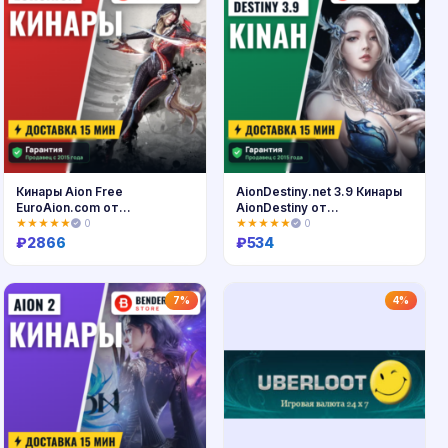
Кинары Aion Free
AionDestiny.net 3.9 Кинары
EuroAion.com от
AionDestiny от
BenderMoney +5%
BenderMoney
★★★★★
0
★★★★★
0
₽
2866
₽
534
Купить
Купить
7%
4%