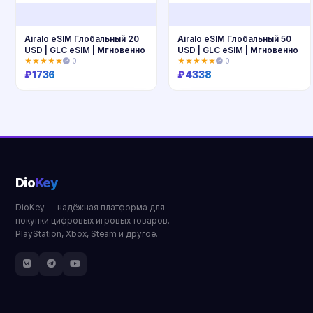
Airalo eSIM Глобальный 20
Airalo eSIM Глобальный 50
USD | GLC eSIM | Мгновенно
USD | GLC eSIM | Мгновенно
★★★★★
0
★★★★★
0
₽
1736
₽
4338
Купить
Купить
Dio
Key
DioKey — надёжная платформа для
покупки цифровых игровых товаров.
PlayStation, Xbox, Steam и другое.