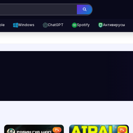
ple
Windows
ChatGPT
Spotify
Антивирусы
1%
1%