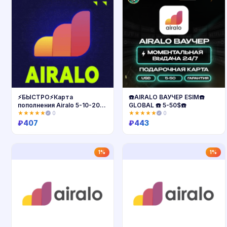
⚡️БЫСТРО⚡️Карта
☎️AIRALO ВАУЧЕР ESIM☎️
пополнения Airalo 5-10-20-
GLOBAL ☎️ 5-50$☎️
50$. ЦЕНА✅
★★★★★
0
★★★★★
0
₽
407
₽
443
Купить
Купить
1%
1%