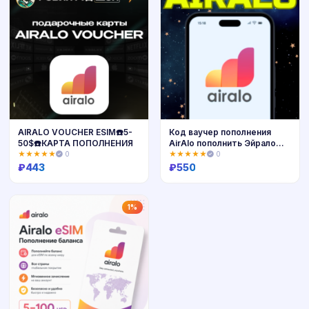
AIRALO VOUCHER ESIM☎️5-
Код ваучер пополнения
50$☎️КАРТА ПОПОЛНЕНИЯ
AirAlo пополнить Эйрало
БЫСТРО
★★★★★
0
★★★★★
0
₽
443
₽
550
Купить
Купить
1%