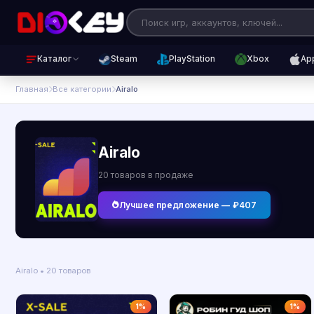
Каталог
Steam
PlayStation
Xbox
Ap
Главная
Все категории
Airalo
Airalo
20 товаров в продаже
Лучшее предложение — ₽407
Airalo • 20 товаров
1%
1%