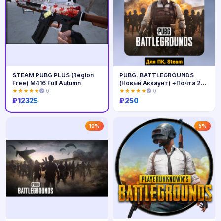
STEAM PUBG PLUS (Region
PUBG: BATTLEGROUNDS
Free) M416 Full Autumn
(Новый Аккаунт) +Почта 25
ИГР Steam
★★★★★
0
★★★★★
0
₽
12325
₽
250
Купить
Купить
10%
5%