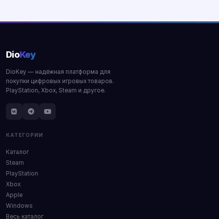
Купить
Купить
Dio
Key
DioKey — надёжная платформа для
покупки цифровых игровых товаров.
PlayStation, Xbox, Steam и другое.
КАТЕГОРИИ
Каталог
Steam
PlayStation
Xbox
Apple
Windows
Весь каталог