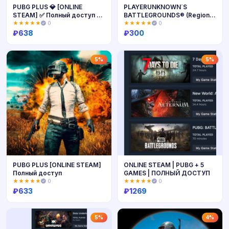
PUBG PLUS 💎 [ONLINE
PLAYERUNKNOWN´S
STEAM] ✅ Полный доступ ✅
BATTLEGROUNDS® (Region
+ 🎁
Free)+2000 часов
★★★★★
0
★★★★★
0
₽
638
₽
300
Купить
Купить
5%
5%
PUBG PLUS [ONLINE STEAM]
ONLINE STEAM | PUBG + 5
Полный доступ
GAMES | ПОЛНЫЙ ДОСТУП
★★★★★
0
★★★★★
0
₽
633
₽
1269
Купить
Купить
5%
4%