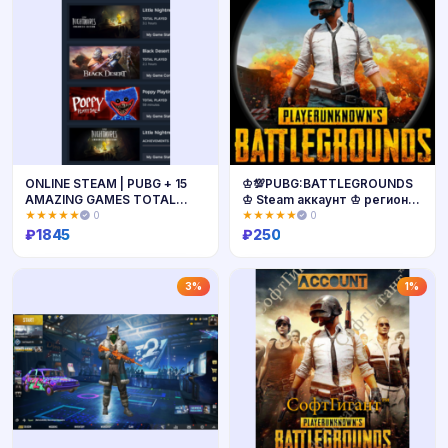
ONLINE STEAM | PUBG + 15
♔💯PUBG:BATTLEGROUNDS
AMAZING GAMES TOTAL
♔ Steam аккаунт ♔ регион
COSTS 220 $ | ПОЛНЫЙ
на выбор
★★★★★
0
★★★★★
0
ДОСТУП
₽
1845
₽
250
Купить
Купить
3%
1%