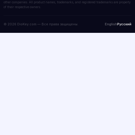
other companies. All product names, trademarks, and registered trademarks are property
of their respective owners.
© 2026 DioKey.com — Все права защищены.
English
Русский