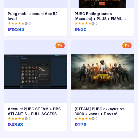
Pubg mobil account Ace 52
PUBG Battlegrounds
level
(Account) + PLUS + EMAIL
CHANGE
★★★★★
0
★★★★★
0
₽
18343
₽
530
Купить
Купить
1%
1%
Account PUBG STEAM + DBS
[STEAM] PUBG аккаунт от
ATLANTIS + FULL ACCESS
3000 + часов + Почта!
★★★★★
0
★★★★★
0
₽
4848
₽
276