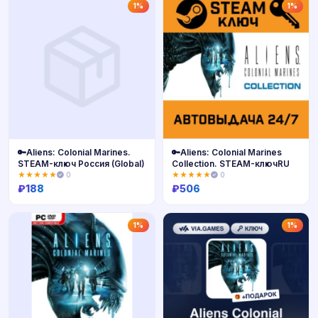
Купить
Купить
1%
1%
🔑Aliens: Colonial Marines.
🔑Aliens: Colonial Marines
STEAM-ключ Россия (Global)
Collection. STEAM-ключRU
★★★★★
0
★★★★★
0
₽
188
₽
506
Купить
Купить
1%
1%