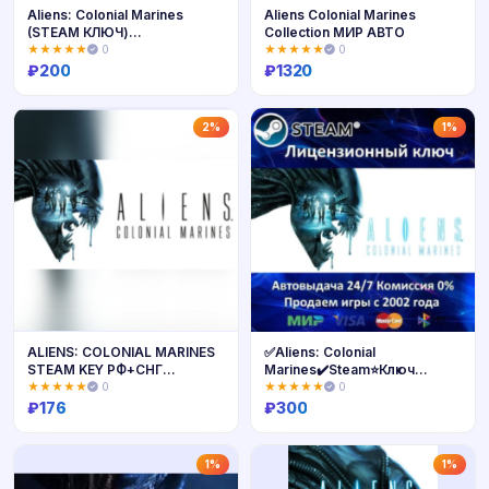
Aliens: Colonial Marines
Aliens Colonial Marines
(STEAM КЛЮЧ)
Collection МИР АВТО
РОССИЯ+КЗ+МИР
★★★★★
0
★★★★★
0
₽
200
₽
1320
Купить
Купить
2%
1%
ALIENS: COLONIAL MARINES
✅Aliens: Colonial
STEAM KEY РФ+СНГ
Marines✔️Steam⭐Ключ
ЛИЦЕНЗИЯ
Активации🔑
★★★★★
0
★★★★★
0
РФ+СНГ✔️АКЦИЯ🎁0% Карты
₽
176
₽
300
💳
Купить
Купить
1%
1%