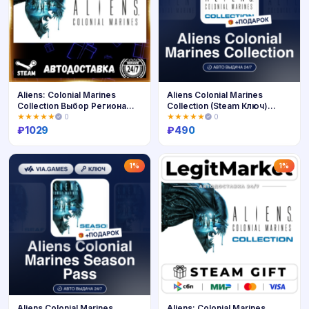
Aliens: Colonial Marines
Aliens Colonial Marines
Collection Выбор Региона
Collection (Steam Ключ)
Стим STEAM GIFT АВТО
Европейский Союз +
★★★★★
0
★★★★★
0
24/7 ГАРАНТИЯ
ПОДАРОК
₽
1029
₽
490
Купить
Купить
1%
1%
Aliens Colonial Marines
Aliens: Colonial Marines