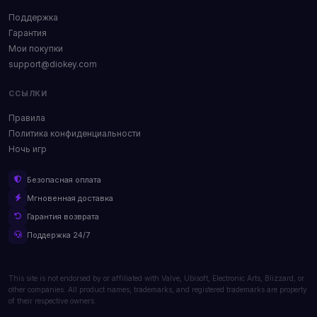
Поддержка
Гарантия
Мои покупки
support@diokey.com
ССЫЛКИ
Правила
Политика конфиденциальности
Ночь игр
Безопасная оплата
Мгновенная доставка
Гарантия возврата
Поддержка 24/7
This site is not endorsed by or affiliated with Valve, Ubisoft, Electronic Arts, Blizzard, or
other companies. All product names, trademarks, and registered trademarks are property
of their respective owners.