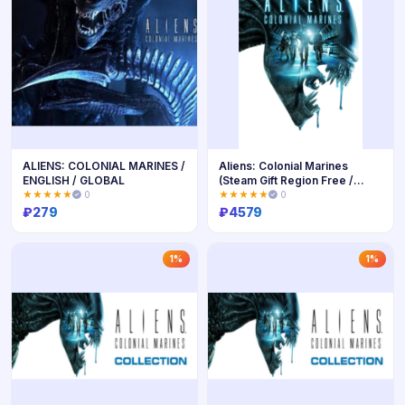
ALIENS: COLONIAL MARINES /
Aliens: Colonial Marines
ENGLISH / GLOBAL
(Steam Gift Region Free /
ROW)
★★★★★
0
★★★★★
0
₽
279
₽
4579
Купить
Купить
1%
1%