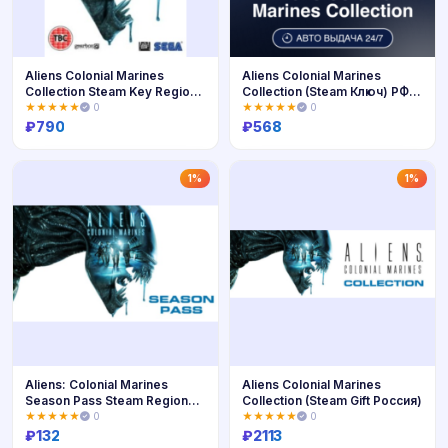
Aliens Colonial Marines
Aliens Colonial Marines
Collection Steam Key Region
Collection (Steam Ключ) РФ-
Fre
СНГ-МИР + ПОДАРОК
★★★★★
0
★★★★★
0
₽
790
₽
568
Купить
Купить
1%
1%
Aliens: Colonial Marines
Aliens Colonial Marines
Season Pass Steam Region
Collection (Steam Gift Россия)
Free
★★★★★
0
★★★★★
0
₽
132
₽
2113