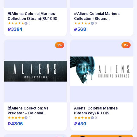
🎁Aliens: Colonial Marines
✅Aliens Colonial Marines
Collection (Steam)(RU/ CIS)
Collection (Steam
Ключ/Global)
★★★★★
0
★★★★★
0
₽
3364
₽
568
Купить
Купить
1%
1%
🎁Aliens Collection: vs
Aliens: Colonial Marines
Predator + Colonial
(Steam key) RU CIS
Marines+DLC
★★★★★
0
★★★★★
0
₽
4806
₽
450