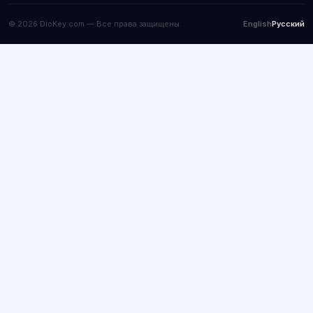
© 2026 DioKey.com — Все права защищены.
English
Русский