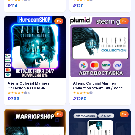
₽
114
₽
120
Купить
Купить
1%
1%
Aliens Colonial Marines
Aliens: Colonial Marines
Collection Авто МИР
Collection Steam Gift / Россия
+ МИР / АВТО
★★★★★
0
★★★★★
0
₽
766
₽
1260
Купить
Купить
1%
1%