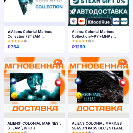
🔥Aliens Colonial Marines
Aliens: Colonial Marines
Collection (STEAM
Collection⚡️•РУ +МИР /
KEY/GLOBAL)
STEAM
★★★★★
0
★★★★★
0
₽
734
₽
1290
Купить
Купить
1%
1%
ALIENS: COLONIAL MARINES \
ALIENS COLONIAL MARINES
STEAM \ КЛЮЧ
SEASON PASS DLC \ STEAM \
КЛЮЧ
★★★★★
0
★★★★★
0