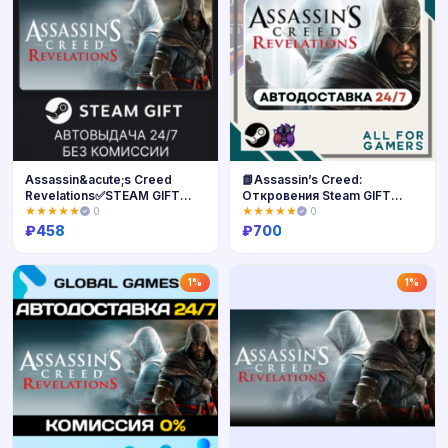
Assassin&acute;s Creed
📗Assassin’s Creed:
Revelations✅STEAM GIFT
Откровения Steam GIFT
AUTO✅RU+МИР
RU+Подарок
★★★★★
0
★★★★★
0
₽
458
₽
700
Купить
Купить
1%
1%