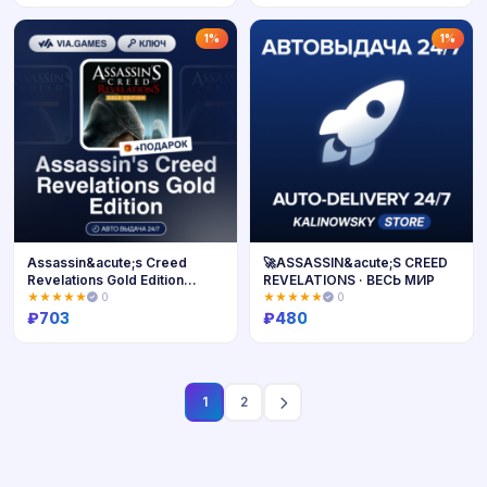
Купить
Купить
1%
1%
Assassin&acute;s Creed
🚀ASSASSIN&acute;S CREED
Revelations Gold Edition
REVELATIONS · ВЕСЬ МИР
(Ubisoft / Uplay Ключ) МИР
★★★★★
0
★★★★★
0
(Не все страны)
₽
703
₽
480
Купить
Купить
1
2