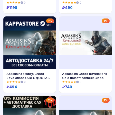
Любой Регион
РОССИЯ
★★★★★
0
★★★★★
0
₽
1196
₽
490
Купить
Купить
1%
1%
Assassin&acute;s Creed
Assassins Creed Revelations
Revelations⚡АВТОДОСТАВКА
Gold ubisoft connect Global
Steam Россия
★★★★★
0
★★★★★
0
₽
494
₽
740
Купить
Купить
1%
1%