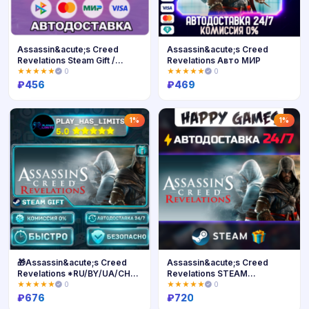
Assassin&acute;s Creed
Assassin&acute;s Creed
Revelations Steam Gift /
Revelations Авто МИР
Россия + МИР / АВТО
★★★★★
0
★★★★★
0
₽
456
₽
469
Купить
Купить
1%
1%
🎁Assassin&acute;s Creed
Assassin&acute;s Creed
Revelations *RU/BY/UA/СНГ
Revelations STEAM
Steam Auto
АВТОДОСТАВКА
★★★★★
0
★★★★★
0
₽
676
₽
720