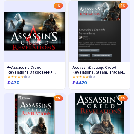
Купить
Купить
1%
1%
🔑Assassins Creed
Assassin&acute;s Creed
Revelations Откровения
Revelations /Steam, Tradable
(ключ) +🎁
Gift, ROW
★★★★★
0
★★★★★
0
₽
470
₽
4420
Купить
Купить
1%
1%