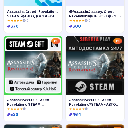
Assassins Creed: Revelations
🔴Assassin&acute;s Creed
STEAM 🚀АВТОДОСТАВКА💳
Revelations🔴UBISOFT🔴КЭШБЕК
0%
★★★★★
0
★★★★★
0
₽
670
₽
600
Купить
Купить
1%
1%
Assassin&acute;s Creed
Assassin&acute;s Creed
Revelations STEAM
Revelations*STEAM*АВТО*RU/U
GIFT•RU⚡️АВТО
СНГ
★★★★★
0
★★★★★
0
₽
530
₽
464