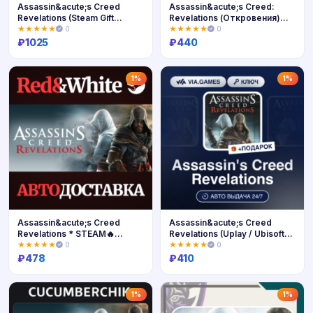
Assassin&acute;s Creed
Assassin&acute;s Creed:
Revelations (Steam Gift
Revelations (Откровения)
Россия)
Ключ Ubisoft
★★★★★
0
★★★★★
0
₽
1025
₽
440
Купить
Купить
1%
1%
Assassin&acute;s Creed
Assassin&acute;s Creed
Revelations * STEAM🔥
Revelations (Uplay / Ubisoft
АВТОДОСТАВКА
Ключ) РФ-СНГ-МИР +
★★★★★
0
★★★★★
0
ПОДАРОК
₽
478
₽
410
Купить
Купить
1%
1%