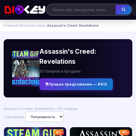
Главная
Все категории
Assassin's Creed: Revelations
Assassin's Creed:
Revelations
20 товаров в продаже
Лучшее предложение — ₽613
Assassin's Creed: Revelations • 20 товаров
Сортировка:
5%
4%