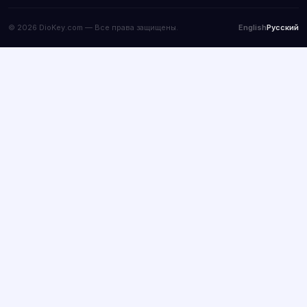
© 2026 DioKey.com — Все права защищены.
English
Русский