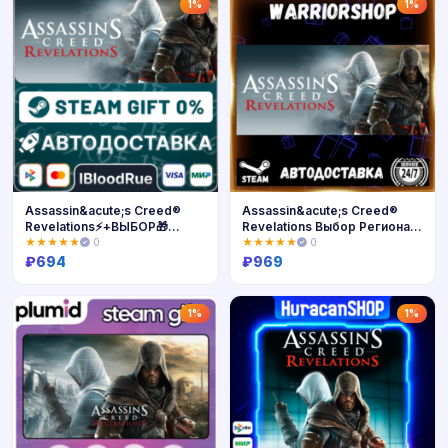
Купить
Купить
1%
1%
Assassin&acute;s Creed®
Assassin&acute;s Creed®
Revelations⚡️+ВЫБОР🎁
Revelations Выбор Региона
STEAM•RU💳0%
Стим STEAM GIFT АВТО
★★★★★
0
★★★★★
0
24/7 ГАРАНТИЯ
₽
694
₽
969
Купить
Купить
1%
1%