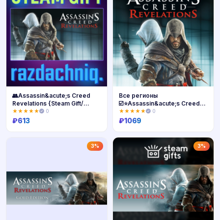
👥Assassin&acute;s Creed
Все регионы
Revelations {Steam Gift/
☑️⭐Assassin&acute;s Creed
Россия/СНГ}
Revelations STEAM 🎁
★★★★★
0
★★★★★
0
₽
613
₽
1069
Купить
Купить
3%
3%