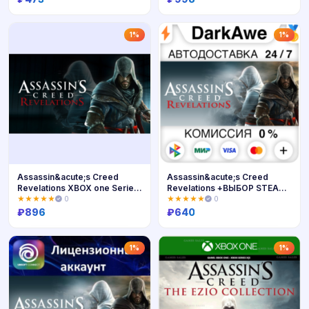
Купить
Купить
1%
1%
Assassin&acute;s Creed
Assassin&acute;s Creed
Revelations XBOX one Series
Revelations +ВЫБОР STEAM
Xs
⚡️АВТО 💳0%
★★★★★
0
★★★★★
0
₽
896
₽
640
Купить
Купить
1%
1%