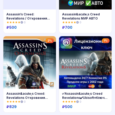
Assassin’s Creed:
Assassin&acute;s Creed
Revelations / Откровения
Revelations МИР АВТО
UBISOFT КЛЮЧ
★★★★★
0
★★★★★
0
₽
500
₽
700
Купить
Купить
2%
1%
Assassin&acute;s Creed:
✅Assassin&acute;s Creed
Revelations Откровения
Revelations✔️Ubisoft⭐Ключ
русский ключ!!! (Ubisoft
Активации🔑
★★★★★
0
★★★★★
0
ключ)
РФ+СНГ+МИР✔️АКЦИЯ🎁0%
₽
829
₽
500
Карты💳