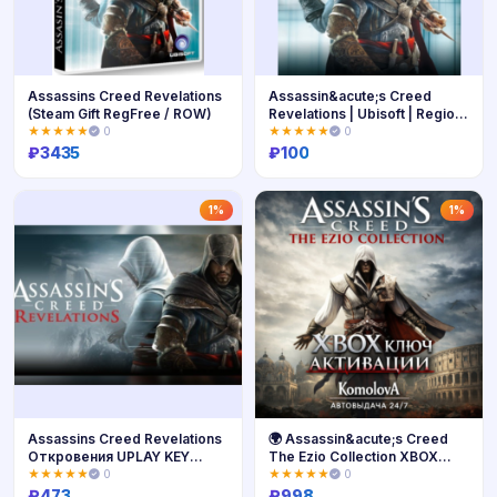
Assassins Creed Revelations
Assassin&acute;s Creed
(Steam Gift RegFree / ROW)
Revelations | Ubisoft | Region
Free
★★★★★
0
★★★★★
0
₽
3435
₽
100
Купить
Купить
1%
1%
Assassins Creed Revelations
🌍 Assassin&acute;s Creed
Откровения UPLAY KEY
The Ezio Collection XBOX
РФ+МИР
КЛЮЧ 🔑+🎁
★★★★★
0
★★★★★
0
₽
473
₽
998