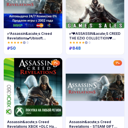
✅Assassin&acute;s Creed
✅❤️ASSASSIN&acute;S CREED
Revelations✔️Ubisoft
THE EZIO COLLECTION❤️
Connect⭐Аренда
XBOX🔑КЛЮЧ
★★★★★
0
★★★★★
0
Аккаунта✔️Онлайн⭐0%
₽
50
₽
848
Карты💳
Купить
Купить
1%
1%
Assassin&acute;s Creed
Assassin&acute;s Creed
Revelations XBOX +DLC На
Revelations - STEAM GIFT