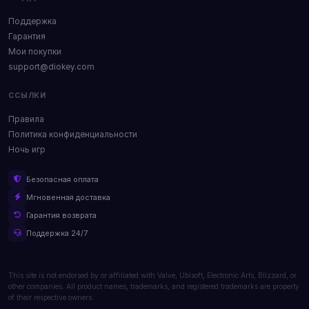
Поддержка
Гарантия
Мои покупки
support@diokey.com
ССЫЛКИ
Правила
Политика конфиденциальности
Ночь игр
Безопасная оплата
Мгновенная доставка
Гарантия возврата
Поддержка 24/7
This site is not endorsed by or affiliated with Valve, Ubisoft, Electronic Arts, Blizzard, or
other companies. All product names, trademarks, and registered trademarks are property
of their respective owners.