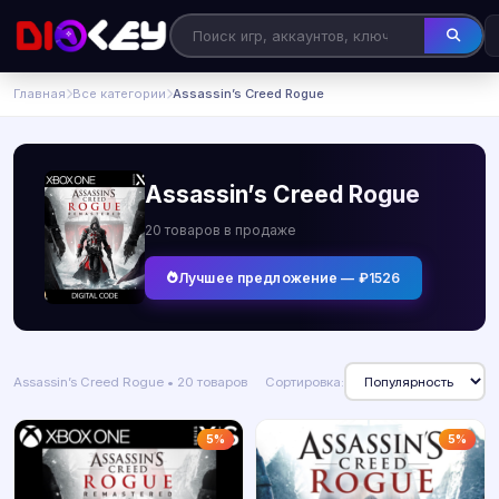
Главная
Все категории
Assassin’s Creed Rogue
Assassin’s Creed Rogue
20 товаров в продаже
Лучшее предложение — ₽1526
Assassin’s Creed Rogue • 20 товаров
Сортировка:
5%
5%