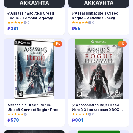
✅Assassin&acute;s Creed
✅Assassin&acute;s Creed
Rogue - Templar legacy🌐
Rogue – Activities Pack🌐
Выбор Региона
Выбор
★★★★★
0
★★★★★
0
₽
381
₽
55
Купить
Купить
1%
1%
Assassin’s Creed Rogue
✅ Assassin&acute;s Creed
Ubisoft Connect Region Free
Изгой Обновленная XBOX
ONE Ключ 🔑
★★★★★
0
★★★★★
0
₽
578
₽
801