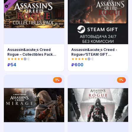
Assassin&acute;s Creed
Assassin&acute;s Creed -
Rogue – Collectibles Pack
Rogue✅STEAM GIFT
DLC
AUTO✅RU+МИР
★★★★★
0
★★★★★
0
₽
54
₽
600
Купить
Купить
1%
1%