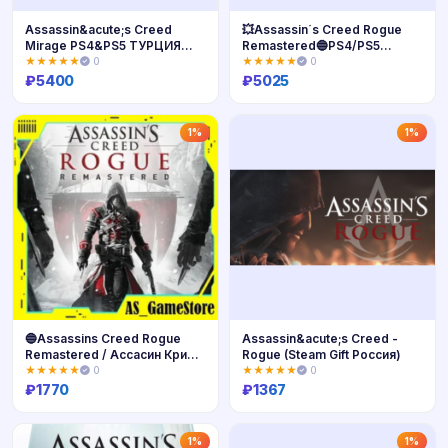
Assassin&acute;s Creed
💥Assassin´s Creed Rogue
Mirage PS4&PS5 ТУРЦИЯ
Remastered🔵PS4/PS5
🇹🇷
🔴Турция🔴
★★★★★
0
★★★★★
0
₽
5400
₽
5025
Купить
Купить
1%
1%
🔵Assassins Creed Rogue
Assassin&acute;s Creed -
Remastered / Ассасин Крид
Rogue (Steam Gift Россия)
Изгой | PS4/PS5 Турция
★★★★★
0
★★★★★
0
Украина
₽
1770
₽
1367
Купить
Купить
1%
1%