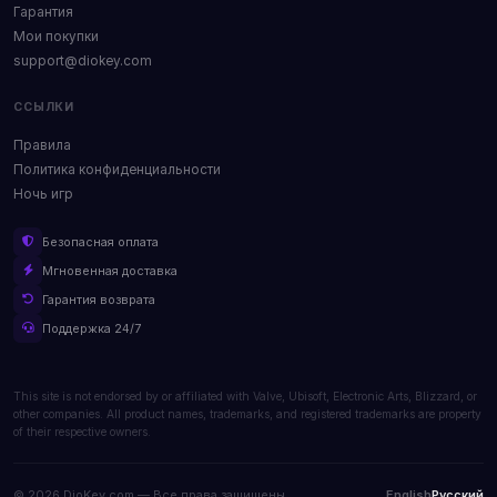
Гарантия
Мои покупки
support@diokey.com
ССЫЛКИ
Правила
Политика конфиденциальности
Ночь игр
Безопасная оплата
Мгновенная доставка
Гарантия возврата
Поддержка 24/7
This site is not endorsed by or affiliated with Valve, Ubisoft, Electronic Arts, Blizzard, or
other companies. All product names, trademarks, and registered trademarks are property
of their respective owners.
© 2026 DioKey.com — Все права защищены.
English
Русский