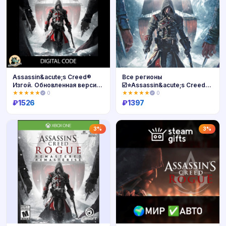
Assassin&acute;s Creed®
Все регионы
Изгой. Обновленная версия
☑️⭐Assassin&acute;s Creed
XBOX Код 🔑
Rogue + выбор издания
★★★★★
0
★★★★★
0
₽
1526
₽
1397
Купить
Купить
3%
3%