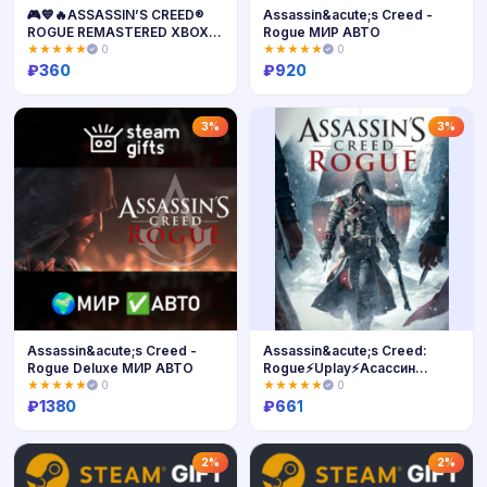
🎮💙🔥ASSASSIN’S CREED®
Assassin&acute;s Creed -
ROGUE REMASTERED XBOX🔑
Rogue МИР АВТО
КЛЮЧ AR ЛИЦЕНЗИЯ🔥
★★★★★
0
★★★★★
0
₽
360
₽
920
Купить
Купить
3%
3%
Assassin&acute;s Creed -
Assassin&acute;s Creed:
Rogue Deluxe МИР АВТО
Rogue⚡Uplay⚡Асассин
Крид⚡Негодяй⚡Руж
★★★★★
0
★★★★★
0
₽
1380
₽
661
Купить
Купить
2%
2%