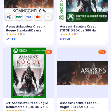
Assassin&acute;s Creed -
Assassin&acute;s Creed
Rogue Standard\Deluxe
ИЗГОЙ XBOX от 360 На
STEAM•RU ⚡️
Любой Регион
★★★★★
0
★★★★★
0
₽
1018
₽
1150
Купить
Купить
1%
1%
✅🔑Assassin’s Creed Rogue
Assassin&acute;s Creed -
Remastered XBOX ONE/X|S🔑
Rogue - STEAM GIFT
КЛЮЧ
RU/KZ/UA/BY
★★★★★
0
★★★★★
0