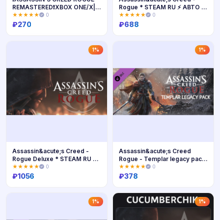
REMASTERED❗XBOX ONE/X|S
Rogue * STEAM RU ⚡ АВТО 💳
🔑КЛЮЧ
0%
★★★★★
0
★★★★★
0
₽
270
₽
688
Купить
Купить
1%
1%
Assassin&acute;s Creed -
Assassin&acute;s Creed
Rogue Deluxe * STEAM RU ⚡
Rogue - Templar legacy pack
АВТО 💳0%
DLC
★★★★★
0
★★★★★
0
₽
1056
₽
378
Купить
Купить
1%
1%