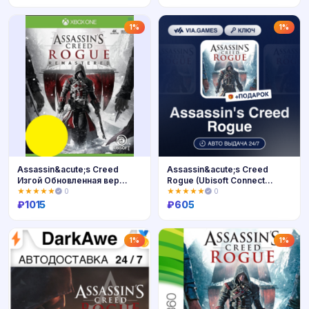
Купить
Купить
1%
1%
Assassin&acute;s Creed
Assassin&acute;s Creed
Изгой Обновленная вер
Rogue (Ubisoft Connect
XBOX Турция Ключ
Ключ) РФ-СНГ-МИР +
★★★★★
0
★★★★★
0
ПОДАРОК
₽
1015
₽
605
Купить
Купить
1%
1%