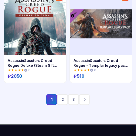
Assassin&acute;s Creed -
Assassin&acute;s Creed
Rogue Deluxe (Steam Gift
Rogue - Templar legacy pack
Россия)
Steam Gift
★★★★★
0
★★★★★
0
₽
2050
₽
510
Купить
Купить
1
2
3