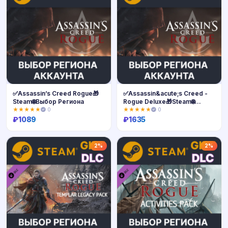
✅Assassin’s Creed Rogue🎁
✅Assassin&acute;s Creed -
Steam🌐Выбор Региона
Rogue Deluxe🎁Steam🌐
Выбор Региона
★★★★★
0
★★★★★
0
₽
1089
₽
1635
Купить
Купить
2%
2%