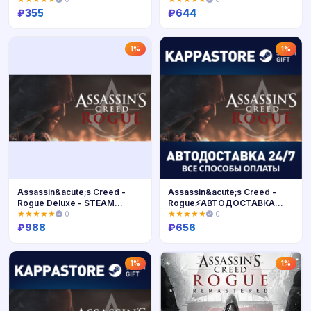
₽
355
₽
644
Купить
Купить
1%
1%
Assassin&acute;s Creed -
Assassin&acute;s Creed -
Rogue Deluxe - STEAM
Rogue⚡АВТОДОСТАВКА
RU/KZ/UA/BY
Steam Россия
★★★★★
0
★★★★★
0
₽
988
₽
656
Купить
Купить
1%
1%