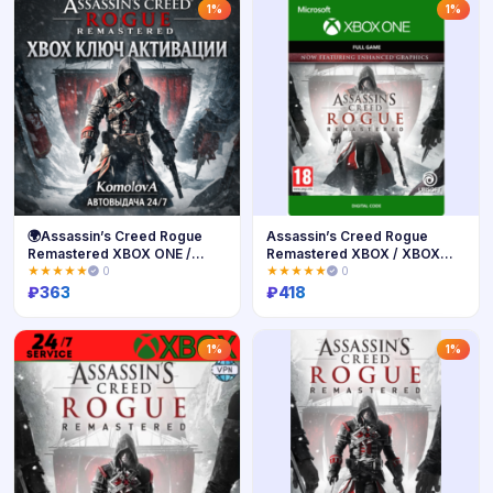
Купить
Купить
1%
1%
🌍Assassin’s Creed Rogue
Assassin’s Creed Rogue
Remastered XBOX ONE /
Remastered XBOX / XBOX
XBOX SERIES X|S КЛЮЧ🔑+
S|X 🔑
★★★★★
0
★★★★★
0
GIFT🎁
₽
363
₽
418
Купить
Купить
1%
1%