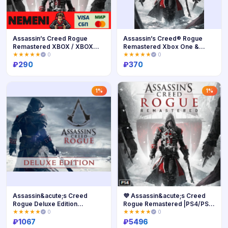
Assassin’s Creed Rogue
Assassin’s Creed® Rogue
Remastered XBOX / XBOX
Remastered Xbox One &
S|X KEY
Series
★★★★★
0
★★★★★
0
₽
290
₽
370
Купить
Купить
1%
1%
Assassin&acute;s Creed
💜 Assassin&acute;s Creed
Rogue Deluxe Edition
Rogue Remastered |PS4/PS5|
UBISOFT KEY ROW
Турция💜
★★★★★
0
★★★★★
0
₽
1067
₽
5496