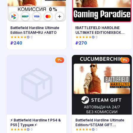
Battlefield Hardline Ultimate
❗BATTLEFIELD HARDLINE
Edition STEAM•RU ⚡️АВТО
ULTIMATE EDITION❗XBOX
ONE/X|S🔑
★★★★★
0
★★★★★
0
₽
240
₽
270
Купить
Купить
1%
1%
⚡ Battlefield Hardline ❗️ PS4 &
Battlefield Hardline Ultimate
PS5 | Турция ⚡
Edition✅STEAM GIFT
AUTO✅RU+МИР
★★★★★
0
★★★★★
0