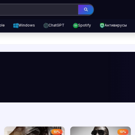
ple
Windows
ChatGPT
Spotify
Антивирусы
10%
10%