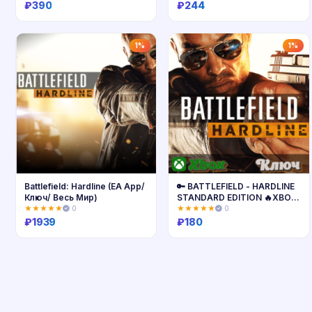
₽
390
₽
244
Купить
Купить
1%
1%
Battlefield: Hardline (EA App/
🔑 BATTLEFIELD - HARDLINE
Ключ/ Весь Мир)
STANDARD EDITION 🔥XBOX
КЛЮЧ
★★★★★
0
★★★★★
0
₽
1939
₽
180
Купить
Купить