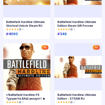
Battlefield Hardline Ultimate
Battlefield Hardline Ultimate
Shortcut Unlock Steam RU
Edition Steam Gift Россия
★★★★★
0
★★★★★
0
₽
4090
₽
346
Купить
Купить
1%
1%
✅Battlefield Hardline PS
Battlefield Hardline Ultimate
Турция На ВАШ аккаунт! 🔥
Edition - STEAM RU
★★★★★
0
★★★★★
0