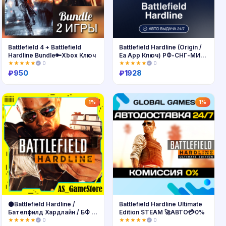
Battlefield 4 + Battlefield
Battlefield Hardline (Origin /
Hardline Bundle🔑Xbox Ключ
Ea App Ключ) РФ-СНГ-МИР
+ ПОДАРОК
★★★★★
0
★★★★★
0
₽
950
₽
1928
Купить
Купить
1%
1%
⚫️Battlefield Hardline /
Battlefield Hardline Ultimate
Бателфилд Хардлайн / БФ |
Edition STEAM 🚀АВТО💳0%
ПК Epic Games EGS
★★★★★
0
★★★★★
0