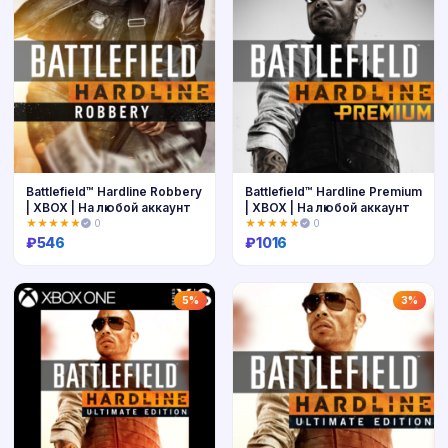
Battlefield™ Hardline Robbery
Battlefield™ Hardline Premium
| XBOX | На любой аккаунт
| XBOX | На любой аккаунт
★★★★★
0
★★★★★
0
₽
546
₽
1016
Купить
Купить
5%
3%