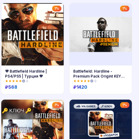
Купить
Купить
1%
1%
💜 Battlefield Hardline |
Battlefield: Hardline -
PS4/PS5 | Турция 💜
Premium Pack Origint KEY
GLOBAL
★★★★★
0
★★★★★
0
₽
568
₽
1420
Купить
Купить
1%
1%