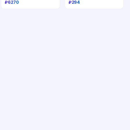
₽
6270
₽
294
Купить
Купить