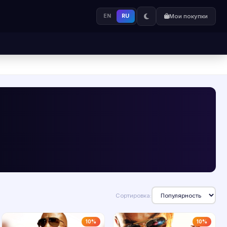
EN
RU
Мои покупки
Сортировка:
10%
10%