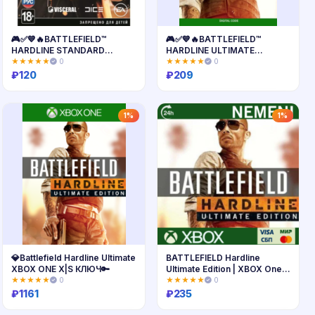
🎮✅💙🔥BATTLEFIELD™
🎮✅💙🔥BATTLEFIELD™
HARDLINE STANDARD
HARDLINE ULTIMATE
EDITION XBOX🔑КЛЮЧ AR
EDITION XBOX🔑КЛЮЧ AR
★★★★★
0
★★★★★
0
ЛИЦЕНЗИЯ🔥
ЛИЦЕНЗИЯ🔥
₽
120
₽
209
Купить
Купить
1%
1%
💎Battlefield Hardline Ultimate
BATTLEFIELD Hardline
XBOX ONE X|S КЛЮЧ🔑
Ultimate Edition | XBOX One
KEY
★★★★★
0
★★★★★
0
₽
1161
₽
235