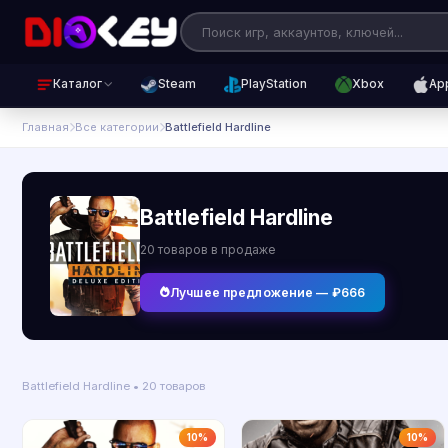
Каталог
Steam
PlayStation
Xbox
Ap
Главная
Все категории
Battlefield Hardline
Battlefield Hardline
20 товаров в продаже
Лучшее предложение — ₽666
Battlefield Hardline • 20 товаров
10%
10%