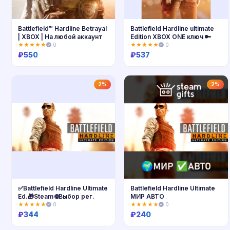
Battlefield™ Hardline Betrayal
Battlefield Hardline ultimate
| XBOX | На любой аккаунт
Edition XBOX ONE ключ 🔑
★★★★★
0
★★★★★
0
₽
550
₽
537
Купить
Купить
2%
2%
✅Battlefield Hardline Ultimate
Battlefield Hardline Ultimate
Ed.🎁Steam 🌐Выбор рег.
МИР АВТО
★★★★★
0
★★★★★
0
₽
344
₽
240