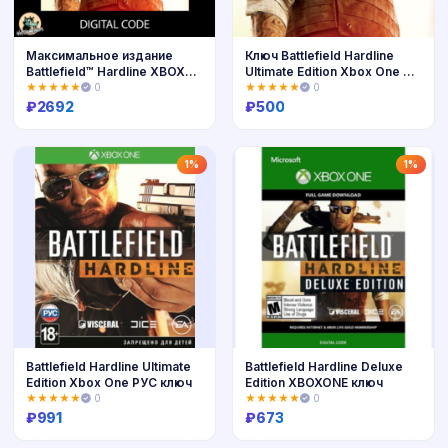
Максимальное издание
Ключ Battlefield Hardline
Battlefield™ Hardline XBOX
Ultimate Edition Xbox One &
Ключ 🔑
Xbox Series [Цифровой
★★★★★
0
★★★★★
0
Код]
₽
2692
₽
500
Купить
Купить
1%
1%
Battlefield Hardline Ultimate
Battlefield Hardline Deluxe
Edition Xbox One РУС ключ
Edition XBOXONE ключ
★★★★★
0
★★★★★
0
₽
991
₽
673