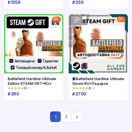
₽
1358
₽
256
Купить
Купить
1%
1%
Battlefield Hardline Ultimate
📘Battlefield Hardline Ultimate
Edition STEAM GIFT•RU⚡️
Steam RU+Подарок
★★★★★
0
★★★★★
0
₽
280
₽
2700
Купить
Купить
1
2