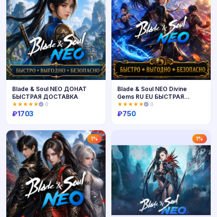
Blade & Soul NEO ДОНАТ
Blade & Soul NEO Divine
БЫСТРАЯ ДОСТАВКА
Gems RU EU БЫСТРАЯ
ДОСТАВКА
★★★★★
0
★★★★★
0
₽
1703
₽
750
Купить
Купить
1%
1%