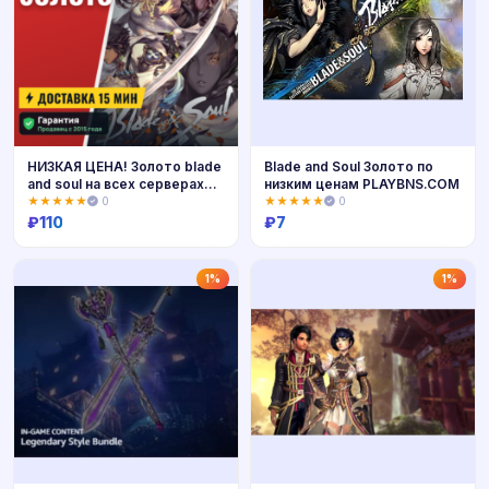
НИЗКАЯ ЦЕНА! Золото blade
Blade and Soul Золото по
and soul на всех серверах
низким ценам PLAYBNS.COM
+5%
★★★★★
0
★★★★★
0
₽
110
₽
7
Купить
Купить
1%
1%