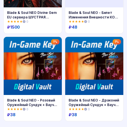
Blade & Soul NEO Divine Gem
Blade & Soul NEO - Билет
EU сервера ШУСТРАЯ
Изменения Внешности КОД
ДОСТАВКА
GLOBAL
★★★★★
0
★★★★★
0
₽
1500
₽
48
Купить
Купить
1%
1%
Blade & Soul NEO - Розовый
Blade & Soul NEO - Драконий
Оружейный Сундук + Ваучер
Оружейный Сундук + Ваучер
Изменения Персонажа |
Изменения Персонажа |
★★★★★
0
★★★★★
0
Ключ
Ключ
₽
38
₽
38