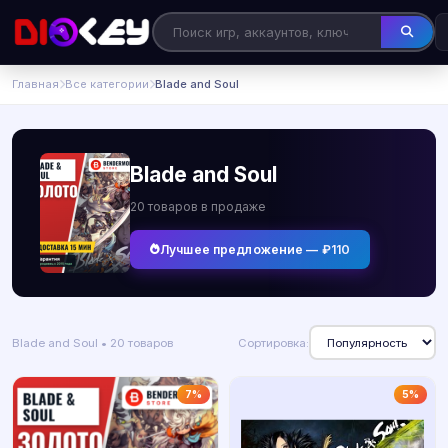
Главная
Все категории
Blade and Soul
Blade and Soul
20 товаров в продаже
Лучшее предложение — ₽110
Blade and Soul • 20 товаров
Сортировка:
7%
5%