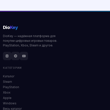
Купить
Купить
Dio
Key
DioKey — надёжная платформа для
покупки цифровых игровых товаров.
PlayStation, Xbox, Steam и другое.
КАТЕГОРИИ
Каталог
Steam
PlayStation
Xbox
Apple
Windows
Весь каталог