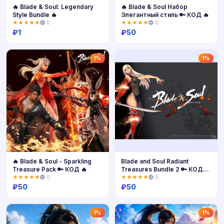
🔥 Blade & Soul: Legendary
🔥 Blade & Soul Набор
Style Bundle 🔥
Элегантный стиль 🔑 КОД 🔥
★★★★★
0
★★★★★
0
₽
1
₽
50
Купить
Купить
1%
1%
🔥 Blade & Soul - Sparkling
Blade and Soul Radiant
Treasure Pack 🔑 КОД 🔥
Treasures Bundle 2 🔑 КОД
GLOBAL
★★★★★
0
★★★★★
0
₽
50
₽
50
Купить
Купить
1%
1%