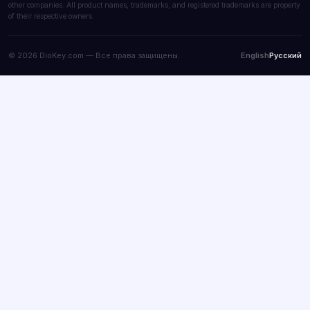
other companies. All product names, trademarks, and registered trademarks are property
of their respective owners.
© 2026 DioKey.com — Все права защищены.
English
Русский