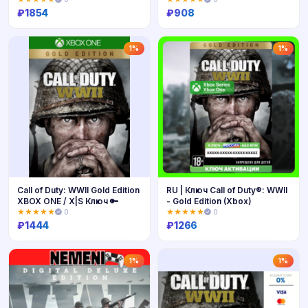
₽
1854
₽
908
Купить
Купить
1%
1%
Call of Duty: WWII Gold Edition
RU | Ключ Call of Duty®: WWII
XBOX ONE / X|S Ключ 🔑
- Gold Edition (Xbox)
★★★★★
0
★★★★★
0
₽
1444
₽
1266
Купить
Купить
1%
1%