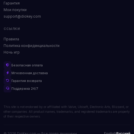
Гарантия
Мои покупки
support@diokey.com
ССЫЛКИ
Правила
Политика конфиденциальности
Ночь игр
Безопасная оплата
Мгновенная доставка
Гарантия возврата
Поддержка 24/7
This site is not endorsed by or affiliated with Valve, Ubisoft, Electronic Arts, Blizzard, or
other companies. All product names, trademarks, and registered trademarks are property
of their respective owners.
© 2026 DioKey.com — Все права защищены.
English
Русский