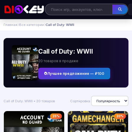
Главная
Все категории
Call of Duty: WWII
Call of Duty: WWII
20 товаров в продаже
Лучшее предложение — ₽100
Call of Duty: WWII • 20 товаров
Сортировка:
25%
20%