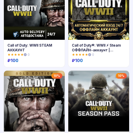
Call of Duty: WWII STEAM
Call of Duty®: WWII ⚡ Steam
АККАУНТ
ОФФЛАЙН-аккаунт |
Автовыдача 24/7
★★★★★
0
★★★★★
0
₽
100
₽
100
Купить
Купить
10%
10%