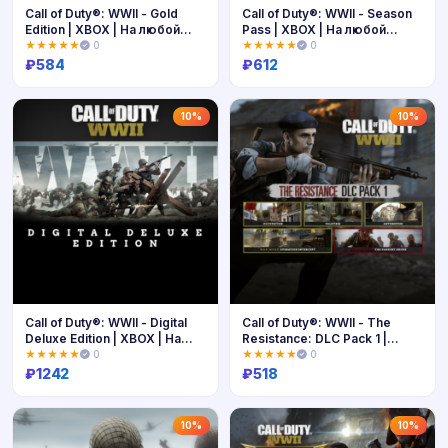
Call of Duty®: WWII - Gold
Call of Duty®: WWII - Season
Edition | XBOX | На любой
Pass | XBOX | На любой
аккаунт
аккаунт
★★★★★
0
★★★★★
0
₽
584
₽
612
Купить
Купить
10%
10%
Call of Duty®: WWII - Digital
Call of Duty®: WWII - The
Deluxe Edition | XBOX | На
Resistance: DLC Pack 1 |
любой аккаунт
XBOX | На любой аккаунт
★★★★★
0
★★★★★
0
₽
1242
₽
518
Купить
Купить
10%
10%