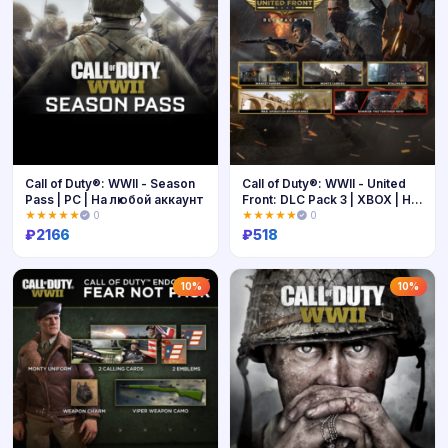
Call of Duty®: WWII - Season
Call of Duty®: WWII - United
Pass | PC | На любой аккаунт
Front: DLC Pack 3 | XBOX | На
любой аккаунт
★★★★★
0
★★★★★
0
₽
2166
₽
518
Купить
Купить
10%
10%