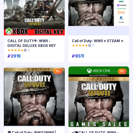
CALL OF DUTY®: WWII -
Call of Duty: WWII ⭐ STEAM ⭐
DIGITAL DELUXE XBOX KEY
★★★★★
0
★★★★★
0
₽
2919
₽
8511
Купить
Купить
1%
1%
💜 Call of Duty: WW2/WWII |
✅❤️CALL OF DUTY: WWII -