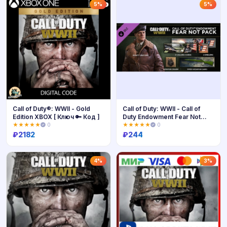
Купить
Купить
5%
5%
Call of Duty®: WWII - Gold
Call of Duty: WWII - Call of
Edition XBOX [ Ключ 🔑 Код ]
Duty Endowment Fear Not
Pack (DLC)✅Region
★★★★★
0
★★★★★
0
free❗Steam Key
₽
2182
₽
244
Купить
Купить
4%
3%