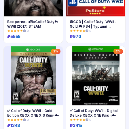
Все регионы☑️⭐Call of Duty®:
🔴COD | Call of Duty: WWII -
WWII (2017) STEAM
Gold 🎮 PS4 | Турция/
Украина PS🔴
★★★★★
0
★★★★★
0
₽
5555
₽
970
Купить
Купить
2%
2%
✅ Call of Duty: WWII - Gold
✅ Call of Duty: WWII - Digital
Edition XBOX ONE X|S Ключ🔑
Deluxe XBOX ONE Ключ 🔑
★★★★★
0
★★★★★
0
₽
1348
₽
3415