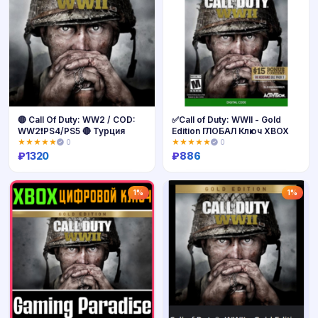
🔴 Call Of Duty: WW2 / COD:
✅Call of Duty: WWII - Gold
WW2❗️PS4/PS5 🔴 Турция
Edition ГЛОБАЛ Ключ XBOX
★★★★★
0
★★★★★
0
₽
1320
₽
886
Купить
Купить
1%
1%