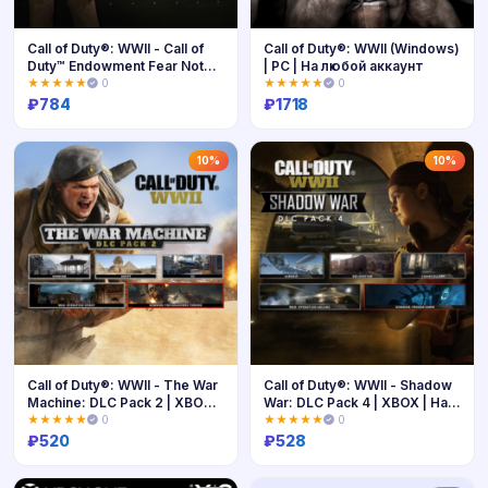
Call of Duty®: WWII - Call of
Call of Duty®: WWII (Windows)
Duty™ Endowment Fear Not
| PC | На любой аккаунт
Pack | XBOX | На любой
★★★★★
0
★★★★★
0
аккаунт
₽
784
₽
1718
Купить
Купить
10%
10%
Call of Duty®: WWII - The War
Call of Duty®: WWII - Shadow
Machine: DLC Pack 2 | XBOX |
War: DLC Pack 4 | XBOX | На
На любой аккаунт
любой аккаунт
★★★★★
0
★★★★★
0
₽
520
₽
528