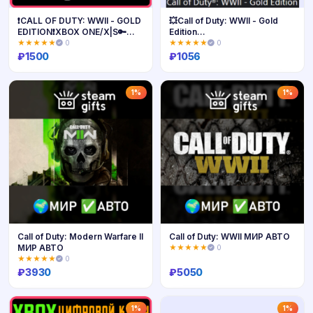
❗CALL OF DUTY: WWII - GOLD
💥Call of Duty: WWII - Gold
EDITION❗XBOX ONE/X|S🔑
Edition
КЛЮЧ
🔵PS4/PS5🔴ТУРЦИЯ🔴
★★★★★
0
★★★★★
0
₽
1500
₽
1056
Купить
Купить
1%
1%
Call of Duty: Modern Warfare II
Call of Duty: WWII МИР АВТО
МИР АВТО
★★★★★
0
★★★★★
0
₽
3930
₽
5050
Купить
Купить
1%
1%