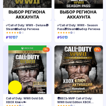
✅Call of Duty: WWII - Deluxe🎁
✅Call of Duty: WWII - Season
Steam🌐Выбор Региона
Pass🎁Steam🌐Выбор Региона
★★★★★
0
★★★★★
0
₽
10137
₽
5013
Купить
Купить
1%
1%
Call of Duty: WWII Gold Edt.
🌍ВЕСЬ МИР Call of Duty:
XBOX Ключ 🔑
WWII Gold Edition XBOX
КЛЮЧ 🔑+🎁
★★★★★
0
★★★★★
0