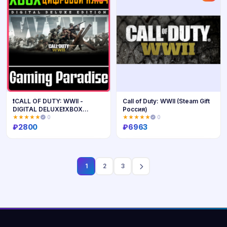
❗CALL OF DUTY: WWII -
Call of Duty: WWII (Steam Gift
DIGITAL DELUXE❗XBOX
Россия)
ONE/X|S🔑КЛЮЧ
★★★★★
0
★★★★★
0
₽
2800
₽
6963
Купить
Купить
1
2
3