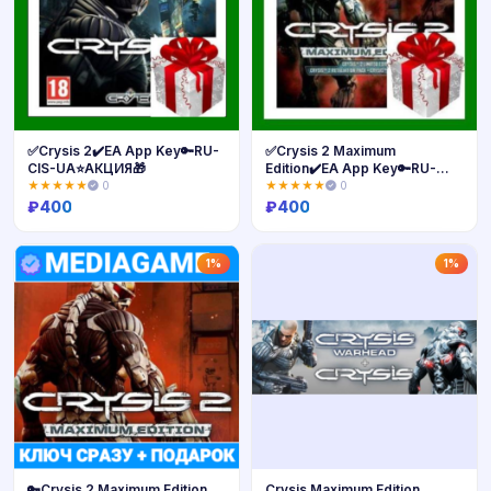
✅Crysis 2✔️EA App Key🔑RU-
✅Crysis 2 Maximum
CIS-UA⭐АКЦИЯ🎁
Edition✔️EA App Key🔑RU-
CIS-UA⭐🎁
★★★★★
0
★★★★★
0
₽
400
₽
400
Купить
Купить
1%
1%
🔑Crysis 2 Maximum Edition
Crysis Maximum Edition