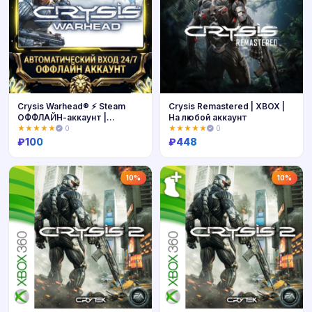
Crysis Warhead® ⚡ Steam
Crysis Remastered | XBOX |
ОФФЛАЙН-аккаунт |
На любой аккаунт
Автовыдача 24/7
★★★★★
0
★★★★★
0
₽
100
₽
448
Купить
Купить
10%
10%