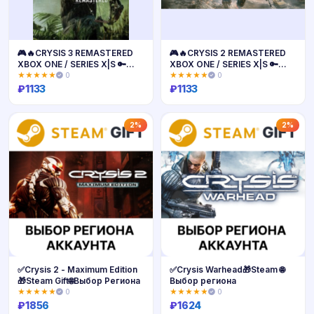
🎮🔥CRYSIS 3 REMASTERED
🎮🔥CRYSIS 2 REMASTERED
XBOX ONE / SERIES X|S 🔑
XBOX ONE / SERIES X|S 🔑
КЛЮЧ🔥
КЛЮЧ🔥
★★★★★
0
★★★★★
0
₽
1133
₽
1133
Купить
Купить
2%
2%
✅Crysis 2 - Maximum Edition
✅Crysis Warhead🎁Steam 🌐
🎁Steam Gift🌐Выбор Региона
Выбор региона
★★★★★
0
★★★★★
0
₽
1856
₽
1624