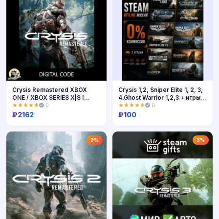
Crysis Remastered XBOX
Crysis 1,2, Sniper Elite 1, 2, 3,
ONE / XBOX SERIES X|S [
4,Ghost Warrior 1,2,3 + игры /
Ключ🔑 ]
Steam /Offline
★★★★★
0
★★★★★
0
₽
2162
₽
100
Купить
Купить
3%
3%