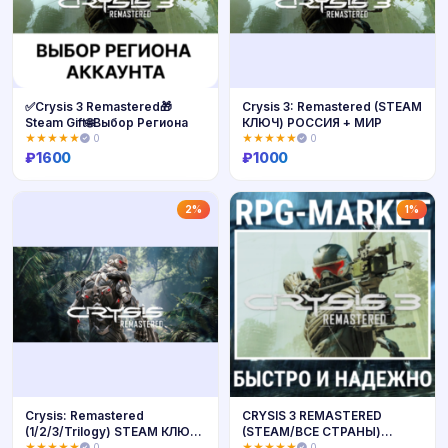
✅Crysis 3 Remastered🎁
Crysis 3: Remastered (STEAM
Steam Gift🌐Выбор Региона
КЛЮЧ) РОССИЯ + МИР
★★★★★
0
★★★★★
0
₽
1600
₽
1000
Купить
Купить
2%
1%
Crysis: Remastered
CRYSIS 3 REMASTERED
(1/2/3/Trilogy) STEAM КЛЮЧ /
(STEAM/ВСЕ СТРАНЫ)
РФ+МИР
СРАЗУ + ПОДАРОК
★★★★★
0
★★★★★
0