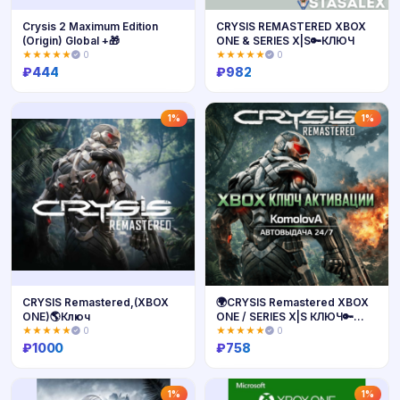
Crysis 2 Maximum Edition
CRYSIS REMASTERED XBOX
(Origin) Global +🎁
ONE & SERIES X|S🔑КЛЮЧ
★★★★★
0
★★★★★
0
₽
444
₽
982
Купить
Купить
1%
1%
CRYSIS Remastered,(XBOX
🌍CRYSIS Remastered XBOX
ONE)🌎Ключ
ONE / SERIES X|S КЛЮЧ🔑
+GIFT🎁
★★★★★
0
★★★★★
0
₽
1000
₽
758
Купить
Купить
1%
1%