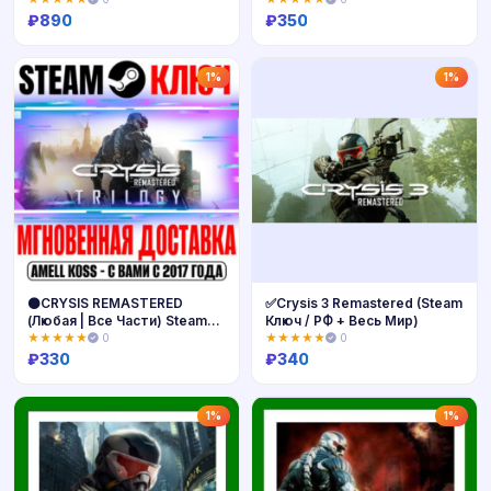
₽
890
₽
350
Купить
Купить
1%
1%
⚫CRYSIS REMASTERED
✅Crysis 3 Remastered (Steam
(Любая | Все Части) Steam
Ключ / РФ + Весь Мир)
Key РФ+Мир
★★★★★
0
★★★★★
0
₽
330
₽
340
Купить
Купить
1%
1%