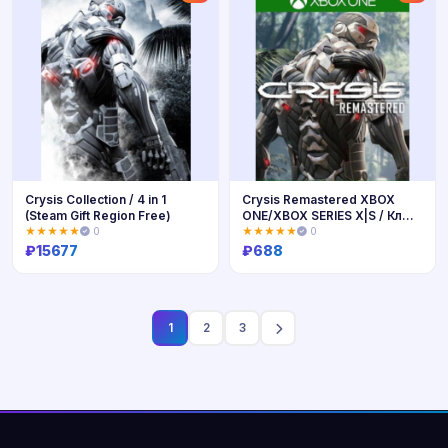
Crysis Collection / 4 in 1
Crysis Remastered XBOX
(Steam Gift Region Free)
ONE/XBOX SERIES X|S / Ключ
🔑
★★★★★
0
★★★★★
0
₽
15677
₽
688
Купить
Купить
1
2
3