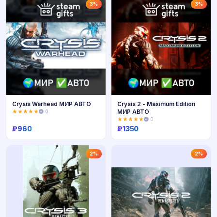
Купить
Купить
3%
3%
Crysis Warhead МИР АВТО
Crysis 2 - Maximum Edition
МИР АВТО
★★★★★
0
★★★★★
0
₽
960
₽
1350
Купить
Купить
2%
2%