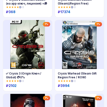
(ea app ключ, лицензия) +🎁
(Steam)(Region Free)
★★★★★
0
★★★★★
0
₽
368
₽
17374
Купить
Купить
1%
1%
✅ Crysis 3 (Origin Ключ /
Crysis Warhead (Steam Gift
Global) 💳0%
Region Free / ROW)
★★★★★
0
★★★★★
0
₽
2102
₽
3994
Купить
Купить
1%
1%