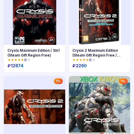
Crysis Maximum Edition / 3in1
Crysis 2 Maximum Edition
(Steam Gift Region Free)
(Steam Gift Region Free /
ROW)
★★★★★
0
★★★★★
0
₽
12874
₽
2290
Купить
Купить
1%
1%