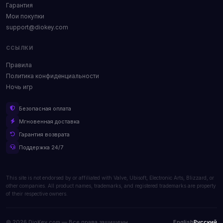
Гарантия
Мои покупки
support@diokey.com
ССЫЛКИ
Правила
Политика конфиденциальности
Ночь игр
Безопасная оплата
Мгновенная доставка
Гарантия возврата
Поддержка 24/7
This site is not endorsed by or affiliated with Valve, Ubisoft, Electronic Arts, Blizzard, or
other companies. All product names, trademarks, and registered trademarks are property
of their respective owners.
© 2026 DioKey.com — Все права защищены.
English
Русский