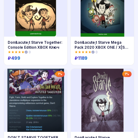
Don&acute;t Starve Together:
Don&acute;t Starve Mega
Console Edition XBOX Ключ
Pack 2020 XBOX ONE / X|S
Ключ 🔑 🌍
★★★★★
0
★★★★★
0
₽
499
₽
1189
Купить
Купить
1%
1%
DON´T STARVE TOGETHER
Don&acute;t Starve