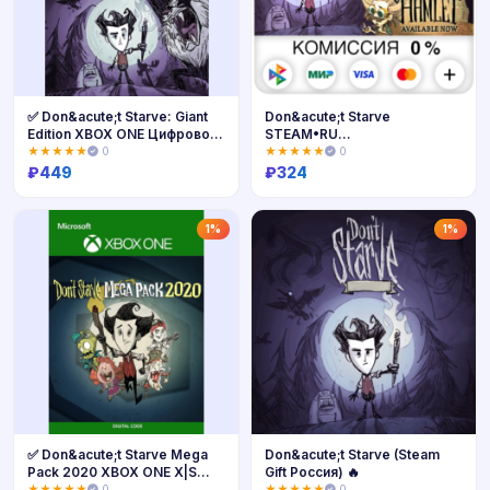
✅ Don&acute;t Starve: Giant
Don&acute;t Starve
Edition XBOX ONE Цифровой
STEAM•RU
Ключ 🔑
⚡️АВТОДОСТАВКА 💳0%
★★★★★
0
★★★★★
0
₽
449
₽
324
Купить
Купить
1%
1%
✅ Don&acute;t Starve Mega
Don&acute;t Starve (Steam
Pack 2020 XBOX ONE X|S
Gift Россия) 🔥
Ключ 🔑
★★★★★
0
★★★★★
0