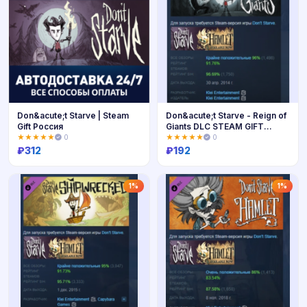
Don&acute;t Starve | Steam
Don&acute;t Starve - Reign of
Gift Россия
Giants DLC STEAM GIFT
РОССИЯ
★★★★★
0
★★★★★
0
₽
312
₽
192
Купить
Купить
1%
1%