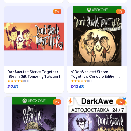
Купить
Купить
1%
1%
Don&acute;t Starve Together
✅ Don&acute;t Starve
[Steam Gift/Гонконг, Тайвань]
Together: Console Edition
XBOX ONE 🔑
★★★★★
0
★★★★★
0
₽
247
₽
1348
Купить
Купить
1%
1%