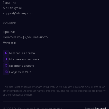
Гарантия
Мои покупки
support@diokey.com
ССЫЛКИ
Правила
Политика конфиденциальности
Ночь игр
Безопасная оплата
Мгновенная доставка
Гарантия возврата
Поддержка 24/7
This site is not endorsed by or affiliated with Valve, Ubisoft, Electronic Arts, Blizzard, or
other companies. All product names, trademarks, and registered trademarks are property
of their respective owners.
© 2026 DioKey.com — Все права защищены.
English
Русский