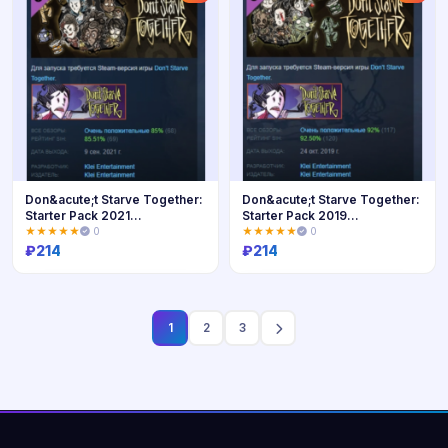
Don&acute;t Starve Together:
Don&acute;t Starve Together:
Starter Pack 2021
Starter Pack 2019
АВТОДОСТАВКА STEAM
АВТОДОСТАВКА STEAM
★★★★★
0
★★★★★
0
РОССИЯ
РОССИЯ
₽
214
₽
214
Купить
Купить
1
2
3