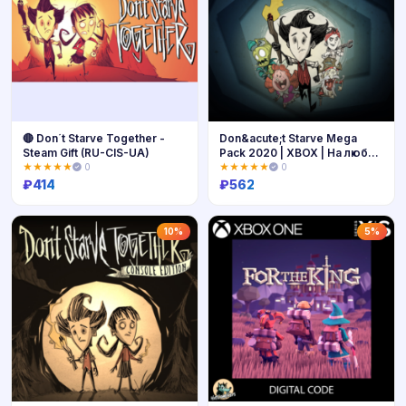
🔴 Don´t Starve Together -
Don&acute;t Starve Mega
Steam Gift (RU-CIS-UA)
Pack 2020 | XBOX | На любой
аккаунт
★★★★★
0
★★★★★
0
₽
414
₽
562
Купить
Купить
10%
5%