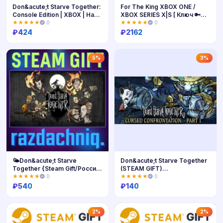
Don&acute;t Starve Together:
For The King XBOX ONE /
Console Edition | XBOX | На
XBOX SERIES X|S [ Ключ 🔑
любой аккаунт
Код ]
★★★★★
0
★★★★★
0
₽
424
₽
2162
Купить
Купить
5%
3%
🌤️Don&acute;t Starve
Don&acute;t Starve Together
Together {Steam Gift/Россия/
(STEAM GIFT)
СНГ}
РОССИЯ+КЗ+СНГ / СРАЗУ
★★★★★
0
★★★★★
0
₽
540
₽
140
Купить
Купить
2%
2%