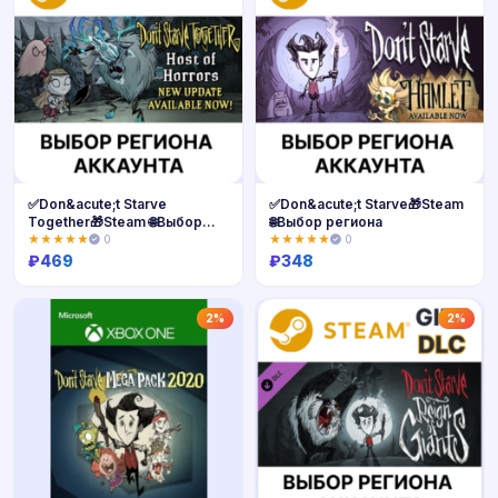
✅Don&acute;t Starve
✅Don&acute;t Starve🎁Steam
Together🎁Steam 🌐Выбор
🌐Выбор региона
региона
★★★★★
0
★★★★★
0
₽
469
₽
348
Купить
Купить
2%
2%