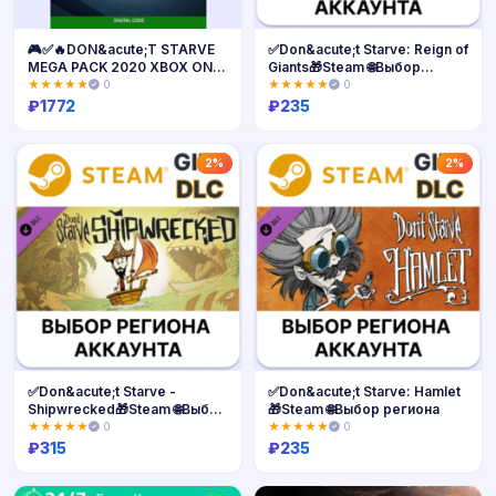
🎮✅🔥DON&acute;T STARVE
✅Don&acute;t Starve: Reign of
MEGA PACK 2020 XBOX ONE
Giants🎁Steam 🌐Выбор
/ X|S🔑КЛЮЧ USA🔥
региона
★★★★★
0
★★★★★
0
₽
1772
₽
235
Купить
Купить
2%
2%
✅Don&acute;t Starve -
✅Don&acute;t Starve: Hamlet
Shipwrecked🎁Steam 🌐Выбор
🎁Steam 🌐Выбор региона
региона
★★★★★
0
★★★★★
0
₽
315
₽
235