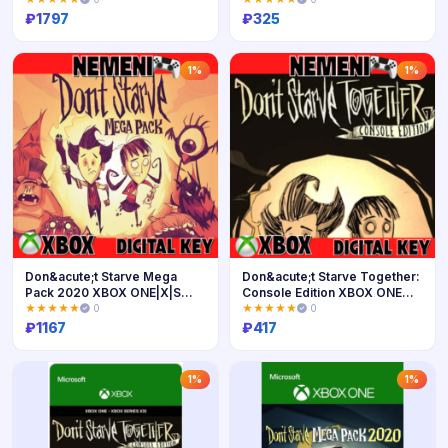
₽
1797
₽
325
Купить
Купить
1%
1%
Don&acute;t Starve Mega
Don&acute;t Starve Together:
Pack 2020 XBOX ONE|X|S
Console Edition XBOX ONE
KEY
KEY
★★★★★
0
★★★★★
0
₽
1167
₽
417
Купить
Купить
1%
1%