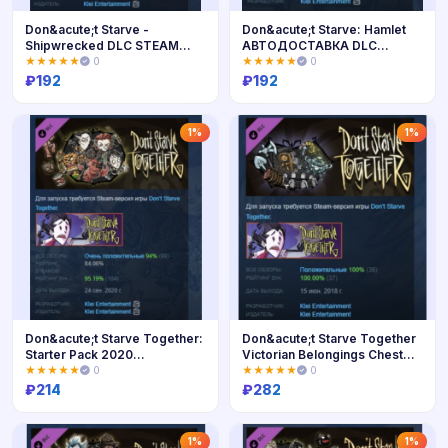
Don&acute;t Starve -
Don&acute;t Starve: Hamlet
Shipwrecked DLC STEAM
АВТОДОСТАВКА DLC
РОССИЯ
STEAM РОССИЯ
★★★★★
0
★★★★★
0
₽
192
₽
192
Купить
Купить
1%
1%
Don&acute;t Starve Together:
Don&acute;t Starve Together
Starter Pack 2020
Victorian Belongings Chest
АВТОДОСТАВКА STEAM
АВТОДОСТАВКА STEAM
★★★★★
0
★★★★★
0
РОССИЯ
РОССИЯ
₽
214
₽
282
Купить
Купить
1%
1%