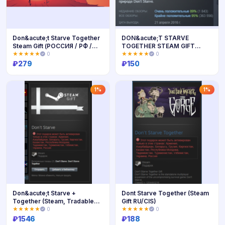
Don&acute;t Starve Together
DON&acute;T STARVE
Steam Gift (РОССИЯ / РФ /
TOGETHER STEAM GIFT
СНГ)
РОССИЯ+СНГ
★★★★★
0
★★★★★
0
₽
279
₽
150
Купить
Купить
1%
1%
Don&acute;t Starve +
Dont Starve Together (Steam
Together (Steam, Tradable
Gift RU/CIS)
Gift, RU/CIS)
★★★★★
0
★★★★★
0
₽
1546
₽
188