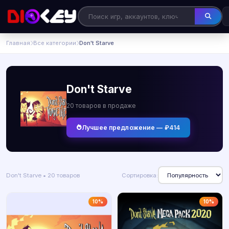
Главная
Все категории
Don't Starve
Don't Starve
20 товаров в продаже
Лучшее предложение — ₽414
Don't Starve • 20 товаров
Сортировка:
10%
10%