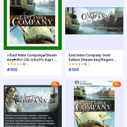
✅East India Company✔️Steam
East India Company Gold
Key🔑RU-CIS-UA⭐0% Карты
Edition (Steam Key/Region
💳
Free)
★★★★★
0
★★★★★
0
₽
100
₽
100
Купить
Купить
1%
1%