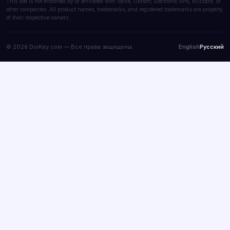
This site is not endorsed by or affiliated with Valve, Ubisoft, Electronic Arts, Blizzard, or
other companies. All product names, trademarks, and registered trademarks are property
of their respective owners.
© 2026 DioKey.com — Все права защищены.
English
Русский