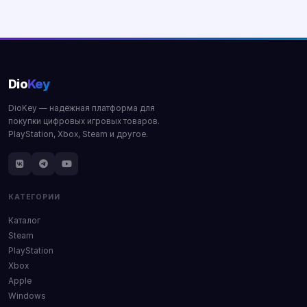
Купить
Dio
Key
DioKey — надёжная платформа для
покупки цифровых игровых товаров.
PlayStation, Xbox, Steam и другое.
КАТЕГОРИИ
Каталог
Steam
PlayStation
Xbox
Apple
Windows