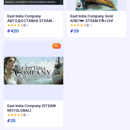
East India Company
East India Company Gold
АВТОДОСТАВКА STEAM
КЛЮЧ🔑 STEAM РФ+СНГ
GIFT РОССИЯ
★★★★★
0
★★★★★
0
₽
420
₽
29
Купить
Купить
1%
East India Company (STEAM
KEY/GLOBAL)
★★★★★
0
₽
25