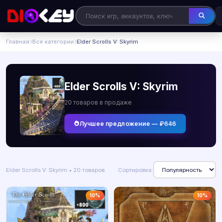
Главная
Все категории
Elder Scrolls V: Skyrim
Elder Scrolls V: Skyrim
20 товаров в продаже
Лучшее предложение — ₽646
Elder Scrolls V: Skyrim • 20 товаров
Сортировка:
10%
10%