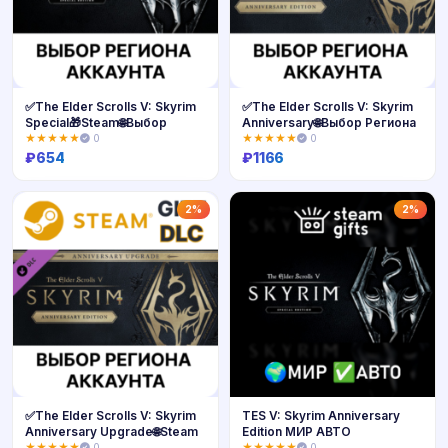
✅The Elder Scrolls V: Skyrim
✅The Elder Scrolls V: Skyrim
Special🎁Steam🌐Выбор
Anniversary🌐Выбор Региона
★★★★★
0
★★★★★
0
₽
654
₽
1166
Купить
Купить
2%
2%
✅The Elder Scrolls V: Skyrim
TES V: Skyrim Anniversary
Anniversary Upgrade🌐Steam
Edition МИР АВТО
★★★★★
0
★★★★★
0