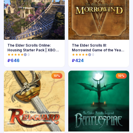
The Elder Scrolls Online:
The Elder Scrolls III:
Housing Starter Pack | XBOX |
Morrowind Game of the Year
На любой аккаунт
Edition (PC) | PC | На любой
★★★★★
0
★★★★★
0
аккаун
₽
646
₽
424
Купить
Купить
10%
10%