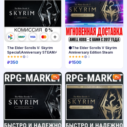
The Elder Scrolls V: Skyrim
⚫The Elder Scrolls V Skyrim
Special\Anniversary STEAM⚡️
Anniversary Edition Steam
★★★★★
0
★★★★★
0
₽
350
₽
1500
Купить
Купить
1%
1%