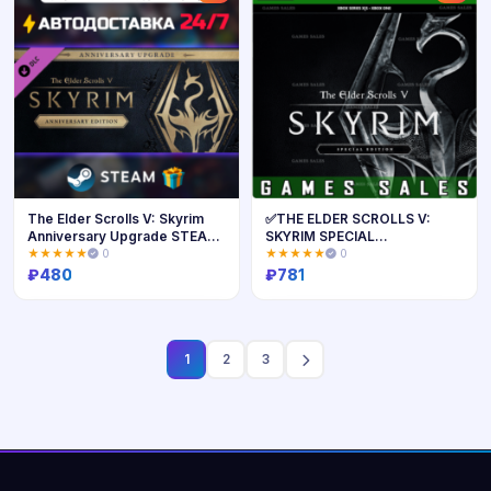
The Elder Scrolls V: Skyrim
✅THE ELDER SCROLLS V:
Anniversary Upgrade STEAM
SKYRIM SPECIAL
АВТОДОСТАВКА
EDITION✅XBOX🔑КЛЮЧ
★★★★★
0
★★★★★
0
₽
480
₽
781
Купить
Купить
1
2
3