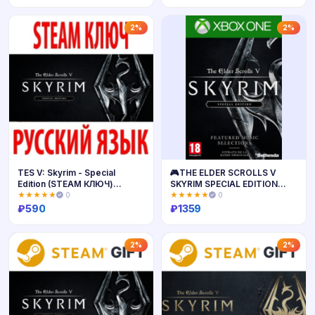
Купить
Купить
2%
2%
TES V: Skyrim - Special
🎮THE ELDER SCROLLS V
Edition (STEAM КЛЮЧ)
SKYRIM SPECIAL EDITION
РУССКИЙ ЯЗЫК
XBOX🔑КЛЮЧ
★★★★★
0
★★★★★
0
₽
590
₽
1359
Купить
Купить
2%
2%