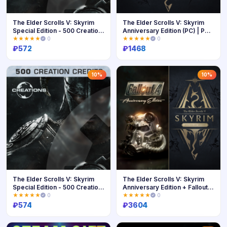
The Elder Scrolls V: Skyrim
The Elder Scrolls V: Skyrim
Special Edition - 500 Creation
Anniversary Edition (PC) | PC |
Credits (PC) | PC | На люб
На любой аккаунт
★★★★★
0
★★★★★
0
₽
572
₽
1468
Купить
Купить
10%
10%
The Elder Scrolls V: Skyrim
The Elder Scrolls V: Skyrim
Special Edition - 500 Creation
Anniversary Edition + Fallout
Credits | XBOX | На любой
4: Anniversary Edition Bund
★★★★★
0
★★★★★
0
₽
574
₽
3604