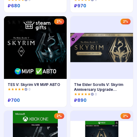
₽
680
₽
970
Купить
Купить
2%
2%
TES V: Skyrim VR МИР АВТО
The Elder Scrolls V: Skyrim
Anniversary Upgrade
★★★★★
0
(STEAM)
★★★★★
0
₽
700
₽
890
Купить
Купить
2%
2%