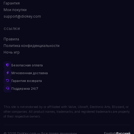
Гарантия
Мои покупки
support@diokey.com
ССЫЛКИ
Правила
Политика конфиденциальности
Ночь игр
Безопасная оплата
Мгновенная доставка
Гарантия возврата
Поддержка 24/7
This site is not endorsed by or affiliated with Valve, Ubisoft, Electronic Arts, Blizzard, or
other companies. All product names, trademarks, and registered trademarks are property
of their respective owners.
© 2026 DioKey.com — Все права защищены.
English
Русский