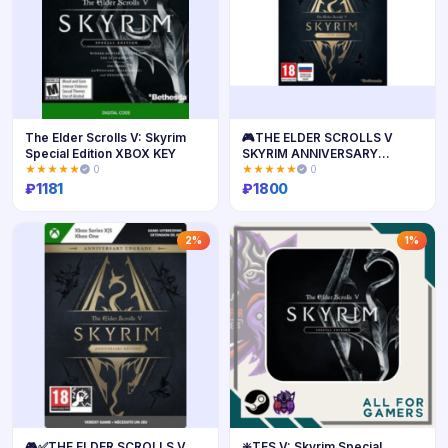
The Elder Scrolls V: Skyrim
🎮THE ELDER SCROLLS V
Special Edition XBOX KEY
SKYRIM ANNIVERSARY
EDITION XBOX🔑
★★★★★
0
★★★★★
0
₽
1181
₽
1800
Купить
Купить
2%
1%
🎮✅THE ELDER SCROLLS V
❇️TES V: Skyrim Special