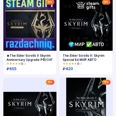
Купить
Купить
5%
3%
🔥The Elder Scrolls V Skyrim
The Elder Scrolls V: Skyrim
Anniversary Upgrade РФ/СНГ
Special Ed МИР АВТО
★★★★★
0
★★★★★
0
₽
655
₽
420
Купить
Купить
3%
3%