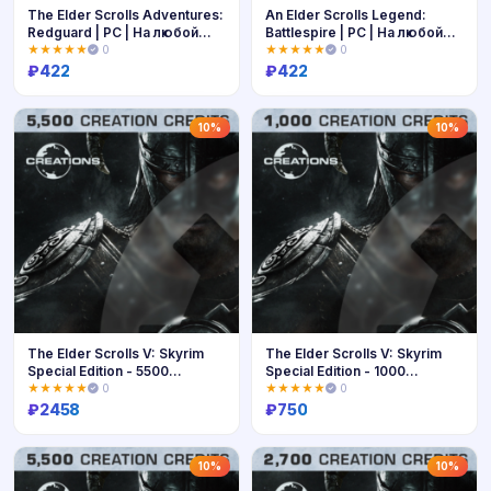
The Elder Scrolls Adventures:
An Elder Scrolls Legend:
Redguard | PC | На любой
Battlespire | PC | На любой
аккаунт
аккаунт
★★★★★
0
★★★★★
0
₽
422
₽
422
Купить
Купить
10%
10%
The Elder Scrolls V: Skyrim
The Elder Scrolls V: Skyrim
Special Edition - 5500
Special Edition - 1000
Creation Credits | XBOX | На
Creation Credits (PC) | PC | На
★★★★★
0
★★★★★
0
любой
лю
₽
2458
₽
750
Купить
Купить
10%
10%