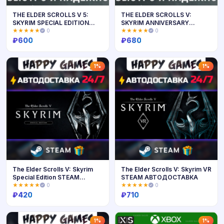
THE ELDER SCROLLS V 5:
THE ELDER SCROLLS V:
SKYRIM SPECIAL EDITION
SKYRIM ANNIVERSARY
(STEAM)
UPGRADE (STEAM)
★★★★★
0
★★★★★
0
₽
600
₽
680
Купить
Купить
1%
1%
The Elder Scrolls V: Skyrim
The Elder Scrolls V: Skyrim VR
Special Edition STEAM
STEAM АВТОДОСТАВКА
АВТОДОСТАВКА
★★★★★
0
★★★★★
0
₽
420
₽
710
Купить
Купить
1%
1%