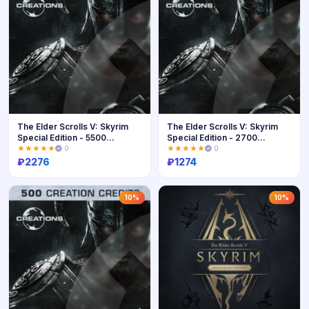
The Elder Scrolls V: Skyrim
The Elder Scrolls V: Skyrim
Special Edition - 5500
Special Edition - 2700
Creation Credits (PC) | PC | На
Creation Credits | XBOX | На
★★★★★
0
★★★★★
0
лю
любой
₽
2276
₽
1274
Купить
Купить
10%
10%