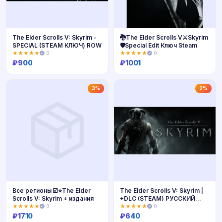
The Elder Scrolls V: Skyrim -
🐉The Elder Scrolls V⚔️Skyrim
SPECIAL (STEAM КЛЮЧ) ROW
🛡️Special Edit Ключ Steam
★★★★★
0
★★★★★
0
₽
900
₽
1001
Купить
Купить
3%
2%
Все регионы ☑️⭐The Elder
The Elder Scrolls V: Skyrim |
Scrolls V: Skyrim + издания
+DLC (STEAM) РУССКИЙ
ЯЗЫК
★★★★★
0
★★★★★
0
₽
1710
₽
640