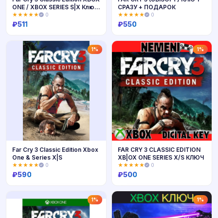
ONE / XBOX SERIES S|X Ключ
СРАЗУ + ПОДАРОК
🔑
★★★★★
0
★★★★★
0
₽
511
₽
550
Купить
Купить
1%
1%
Far Cry 3 Classic Edition Xbox
FAR CRY 3 CLASSIC EDITION
One & Series X|S
XB|OX ONE SERIES X/S КЛЮЧ
★★★★★
0
★★★★★
0
₽
590
₽
500
Купить
Купить
1%
1%