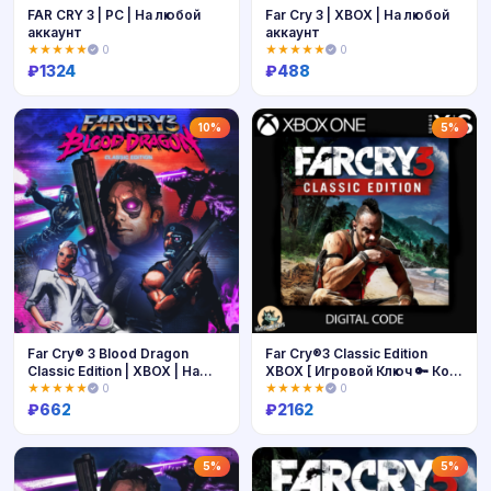
FAR CRY 3 | PC | На любой
Far Cry 3 | XBOX | На любой
аккаунт
аккаунт
★★★★★
0
★★★★★
0
₽
1324
₽
488
Купить
Купить
10%
5%
Far Cry® 3 Blood Dragon
Far Cry®3 Classic Edition
Classic Edition | XBOX | На
XBOX [ Игровой Ключ 🔑 Код
любой аккаунт
]
★★★★★
0
★★★★★
0
₽
662
₽
2162
Купить
Купить
5%
5%