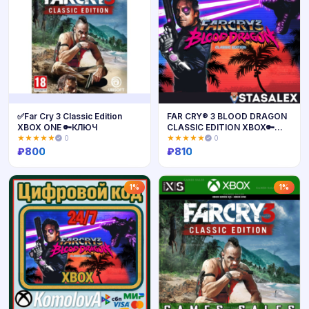
✅Far Cry 3 Classic Edition
FAR CRY® 3 BLOOD DRAGON
XBOX ONE 🔑КЛЮЧ
CLASSIC EDITION XBOX🔑
КЛЮЧ
★★★★★
0
★★★★★
0
₽
800
₽
810
Купить
Купить
1%
1%