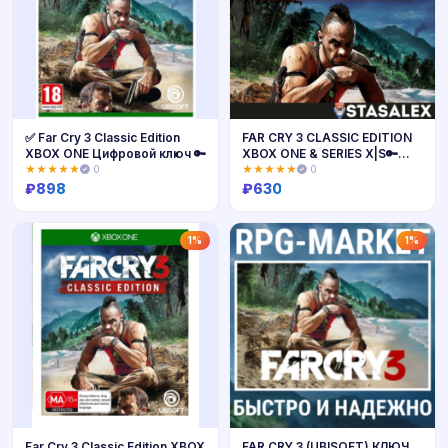
✅ Far Cry 3 Classic Edition
FAR CRY 3 CLASSIC EDITION
XBOX ONE Цифровой ключ 🔑
XBOX ONE & SERIES X|S🔑
КЛЮЧ
★★★★★
0
★★★★★
0
₽
898
₽
630
Купить
Купить
1%
1%
Far Cry 3 Classic Edition XBOX
FAR CRY 3 (UBISOFT) КЛЮЧ