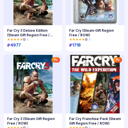
Far Cry 3 Deluxe Edition
Far Cry (Steam Gift Region
(Steam Gift Region Free /
Free / ROW)
ROW)
★★★★★
0
★★★★★
0
₽
4977
₽
1718
Купить
Купить
1%
1%
Far Cry 3 (Steam Gift Region
Far Cry Franchise Pack (Steam
Free / ROW)
Gift Region Free / ROW)
★★★★★
0
★★★★★
0