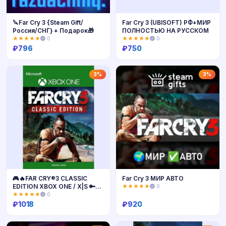
🔪Far Cry 3 {Steam Gift/
Far Cry 3 (UBISOFT) РФ+МИР
Россия/СНГ} + Подарок🎁
ПОЛНОСТЬЮ НА РУССКОМ
★★★★★
0
★★★★★
0
₽
796
₽
750
Купить
Купить
3%
3%
🎮🔥FAR CRY®3 CLASSIC
Far Cry 3 МИР АВТО
EDITION XBOX ONE / X|S 🔑
★★★★★
0
КЛЮЧ🔥
★★★★★
0
₽
1018
₽
920