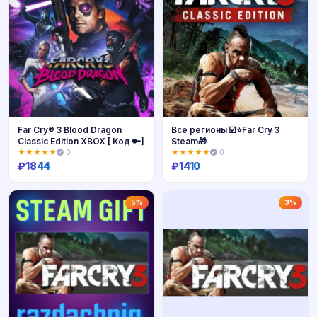
Far Cry® 3 Blood Dragon
Все регионы ☑️⭐Far Cry 3
Classic Edition XBOX [ Код 🔑]
Steam🎁
★★★★★
0
★★★★★
0
₽
1844
₽
1410
Купить
Купить
5%
3%