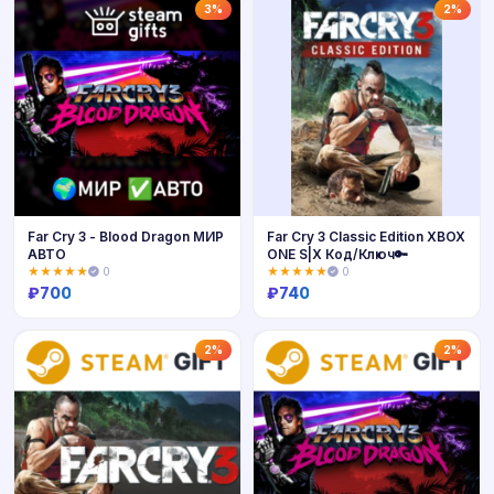
Купить
Купить
3%
2%
Far Cry 3 - Blood Dragon МИР
Far Cry 3 Classic Edition XBOX
АВТО
ONE S|X Код/Ключ🔑
★★★★★
0
★★★★★
0
₽
700
₽
740
Купить
Купить
2%
2%