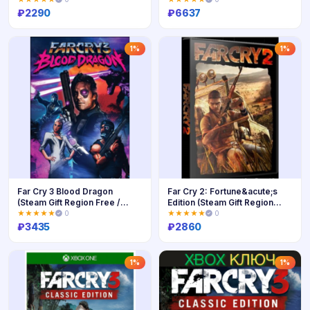
₽
2290
₽
6637
Купить
Купить
1%
1%
Far Cry 3 Blood Dragon
Far Cry 2: Fortune&acute;s
(Steam Gift Region Free /
Edition (Steam Gift Region
ROW)
Free)
★★★★★
0
★★★★★
0
₽
3435
₽
2860
Купить
Купить
1%
1%