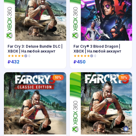
Far Cry 3: Deluxe Bundle DLC |
Far Cry® 3 Blood Dragon |
XBOX | На любой аккаунт
XBOX | На любой аккаунт
★★★★★
0
★★★★★
0
₽
432
₽
450
Купить
Купить
10%
10%