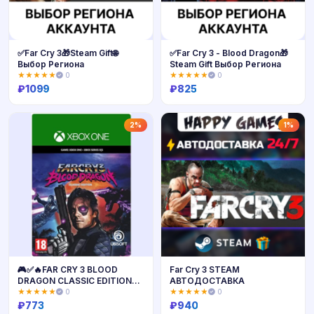
✅Far Cry 3🎁Steam Gift🌐
✅Far Cry 3 - Blood Dragon🎁
Выбор Региона
Steam Gift Выбор Региона
★★★★★
0
★★★★★
0
₽
1099
₽
825
Купить
Купить
2%
1%
🎮✅🔥FAR CRY 3 BLOOD
Far Cry 3 STEAM
DRAGON CLASSIC EDITION
АВТОДОСТАВКА
XBOX ONE / SERIES X|S🔑
★★★★★
0
★★★★★
0
КЛЮЧ USA ЛИЦЕНЗИЯ
₽
773
₽
940