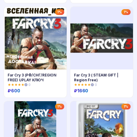
Купить
Купить
1%
1%
Far Cry 3 (РФ/СНГ/REGION
Far Cry 3 ( STEAM GIFT |
FREE) UPLAY КЛЮЧ
Region Free)
★★★★★
0
★★★★★
0
₽
600
₽
1660
Купить
Купить
1%
1%