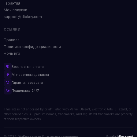
Гарантия
Мои покупки
support@diokey.com
ССЫЛКИ
Правила
Политика конфиденциальности
Ночь игр
Безопасная оплата
Мгновенная доставка
Гарантия возврата
Поддержка 24/7
This site is not endorsed by or affiliated with Valve, Ubisoft, Electronic Arts, Blizzard, or
other companies. All product names, trademarks, and registered trademarks are property
of their respective owners.
© 2026 DioKey.com — Все права защищены.
English
Русский