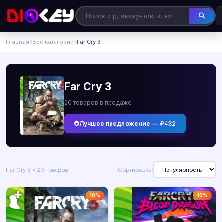
Главная
Все категории
Far Cry 3
Far Cry 3
20 товаров в продаже
Лучшее предложение — ₽432
Far Cry 3 • 20 товаров
Сортировка:
10%
10%