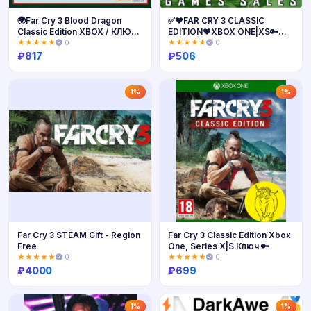
🌍Far Cry 3 Blood Dragon
✅❤️FAR CRY 3 CLASSIC
Classic Edition XBOX / КЛЮЧ
EDITION❤️XBOX ONE|XS🔑
🔑
КЛЮЧ✅
★★★★★
0
★★★★★
0
₽
817
₽
506
Купить
Купить
1%
1%
Far Cry 3 STEAM Gift - Region
Far Cry 3 Classic Edition Xbox
Free
One, Series X|S Ключ 🔑
★★★★★
0
★★★★★
0
₽
4000
₽
699
Купить
Купить
1%
1%