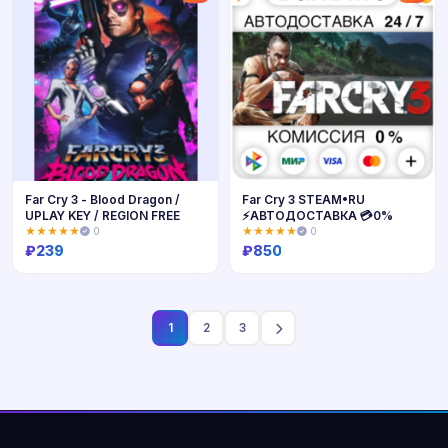
Far Cry 3 - Blood Dragon /
Far Cry 3 STEAM•RU
UPLAY KEY / REGION FREE
⚡️АВТОДОСТАВКА 💳0%
★★★★★
0
★★★★★
0
₽
239
₽
850
Купить
Купить
1
2
3