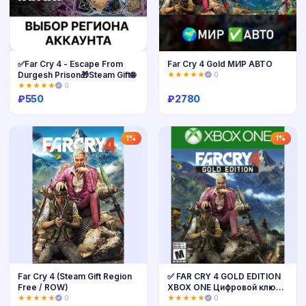
✅Far Cry 4 - Escape From
Far Cry 4 Gold МИР АВТО
Durgesh Prison🎁Steam Gift🌐
★★★★★
0
★★★★★
0
₽
550
₽
2780
Купить
Купить
1%
1%
Far Cry 4 (Steam Gift Region
✅ FAR CRY 4 GOLD EDITION
Free / ROW)
XBOX ONE Цифровой ключ
🔑
★★★★★
0
★★★★★
0