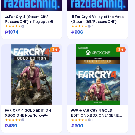
🏔️Far Cry 4 {Steam Gift/
🦍Far Cry 4 Valley of the Yetis
Россия/СНГ} + Подарок🎁
{Steam Gift/Россия/СНГ}
★★★★★
0
★★★★★
0
₽
1874
₽
986
Купить
Купить
3%
3%
FAR CRY 4 GOLD EDITION
🎮💙🔥FAR CRY 4 GOLD
XBOX ONE Код/Ключ🔑
EDITION XBOX ONE/ SERIES
X|S🔑КЛЮЧ AR ЛИЦЕНЗИЯ🔥
★★★★★
0
★★★★★
0
₽
489
₽
600