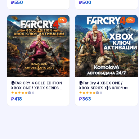
₽
550
₽
500
Купить
Купить
1%
1%
🌍FAR CRY 4 GOLD EDITION
🌍Far Cry 4 XBOX ONE /
XBOX ONE / XBOX SERIES
XBOX SERIES X|S КЛЮЧ 🔑
X|S КЛЮЧ🔑
★★★★★
0
★★★★★
0
₽
418
₽
363
Купить
Купить