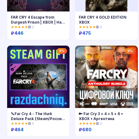
FAR CRY 4 Escape from
FAR CRY 4 GOLD EDITION
Durgesh Prison | XBOX | На
XBOX
любой аккаунт
★★★★★
0
★★★★★
0
₽
446
₽
475
Купить
Купить
5%
5%
🔪Far Cry 4 - The Hurk
🔑 Far Cry 3 + 4 + 5 + 6 •
Deluxe Pack {Steam/Россия/
XBOX • Аргентина
СНГ}
★★★★★
0
★★★★★
0
₽
464
₽
680