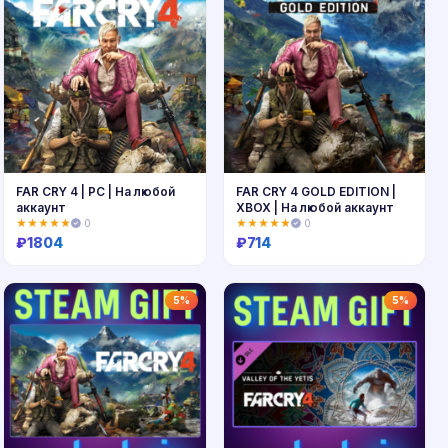
FAR CRY 4 | PC | На любой
FAR CRY 4 GOLD EDITION |
аккаунт
XBOX | На любой аккаунт
★★★★★
0
★★★★★
0
₽
1804
₽
714
Купить
Купить
5%
5%