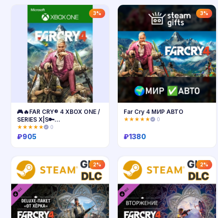
Купить
Купить
3%
3%
🎮🔥FAR CRY® 4 XBOX ONE /
Far Cry 4 МИР АВТО
SERIES X|S🔑
★★★★★
0
КЛЮЧ+ПОМОЩЬ🔥
★★★★★
0
₽
905
₽
1380
Купить
Купить
2%
2%