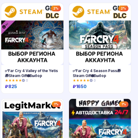
Купить
Купить
2%
2%
✅Far Cry 4 Valley of the Yetis
✅Far Cry 4 Season Pass🎁
🎁Steam Gift🌐Выбор
Steam Gift🌐Выбор
★★★★★
0
★★★★★
0
₽
825
₽
1650
Купить
Купить
1%
1%