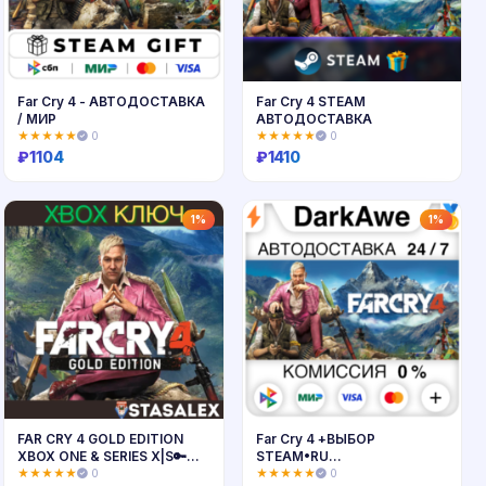
Far Cry 4 - АВТОДОСТАВКА
Far Cry 4 STEAM
/ МИР
АВТОДОСТАВКА
★★★★★
0
★★★★★
0
₽
1104
₽
1410
Купить
Купить
1%
1%
FAR CRY 4 GOLD EDITION
Far Cry 4 +ВЫБОР
XBOX ONE & SERIES X|S🔑
STEAM•RU
КЛЮЧ
⚡️АВТОДОСТАВКА 💳0%
★★★★★
0
★★★★★
0