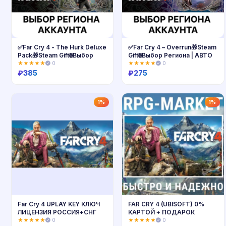
✅Far Cry 4 - The Hurk Deluxe
✅Far Cry 4 – Overrun🎁Steam
Pack🎁Steam Gift🌐Выбор
Gift🌐Выбор Региона | АВТО
★★★★★
0
★★★★★
0
₽
385
₽
275
Купить
Купить
1%
1%
Far Cry 4 UPLAY KEY КЛЮЧ
FAR CRY 4 (UBISOFT) 0%
ЛИЦЕНЗИЯ РОССИЯ+СНГ
КАРТОЙ + ПОДАРОК
★★★★★
0
★★★★★
0