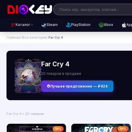
Каталог
Steam
PlayStation
Xbox
Ap
Главная
Все категории
Far Cry 4
Far Cry 4
20 товаров в продаже
Лучшее предложение — ₽424
Far Cry 4 • 20 товаров
10%
10%