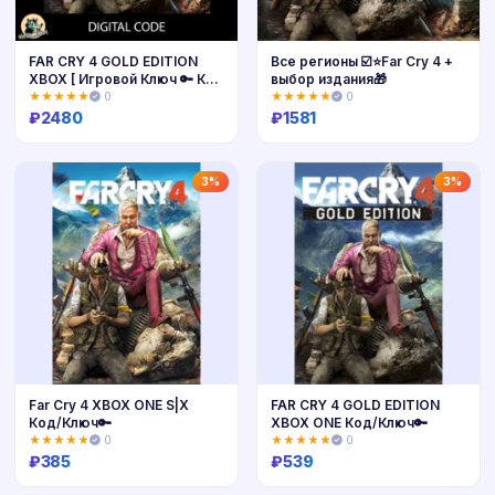
FAR CRY 4 GOLD EDITION
Все регионы ☑️⭐Far Cry 4 +
XBOX [ Игровой Ключ 🔑 Код
выбор издания🎁
]
★★★★★
0
★★★★★
0
₽
2480
₽
1581
Купить
Купить
3%
3%
Far Cry 4 XBOX ONE S|X
FAR CRY 4 GOLD EDITION
Код/Ключ🔑
XBOX ONE Код/Ключ🔑
★★★★★
0
★★★★★
0
₽
385
₽
539