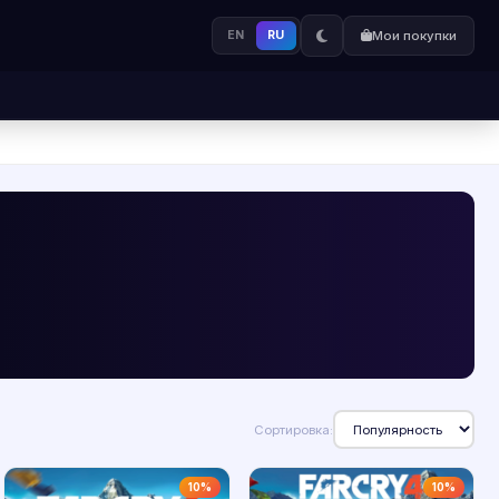
EN
RU
Мои покупки
Сортировка:
10%
10%