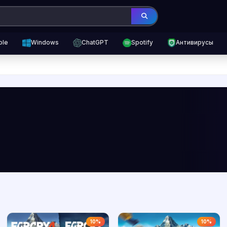
ple
Windows
ChatGPT
Spotify
Антивирусы
10%
10%