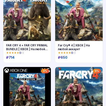
FAR CRY 4 + FAR CRY PRIMAL
Far Cry® 4 | XBOX | На
BUNDLE | XBOX | На любой
любой аккаунт
аккаунт
★★★★★
0
★★★★★
0
₽
714
₽
650
Купить
Купить
5%
5%