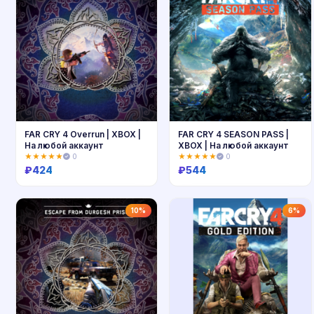
FAR CRY 4 Overrun | XBOX |
FAR CRY 4 SEASON PASS |
На любой аккаунт
XBOX | На любой аккаунт
★★★★★
0
★★★★★
0
₽
424
₽
544
Купить
Купить
10%
6%