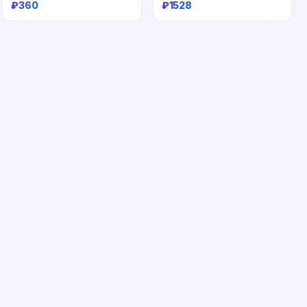
₽
360
₽
1528
Купить
Купить