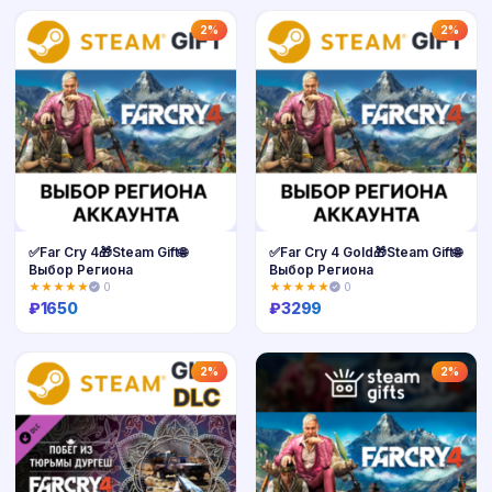
Купить
Купить
2%
2%
✅Far Cry 4🎁Steam Gift🌐
✅Far Cry 4 Gold🎁Steam Gift🌐
Выбор Региона
Выбор Региона
★★★★★
0
★★★★★
0
₽
1650
₽
3299
Купить
Купить
2%
2%