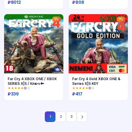
₽
8012
₽
808
Купить
Купить
1%
1%
Far Cry 4 XBOX ONE / XBOX
Far Cry 4 Gold XBOX ONE &
SERIES X|S / Ключ 🔑
Series X|S KEY
★★★★★
0
★★★★★
0
₽
339
₽
417
Купить
Купить
1
2
3