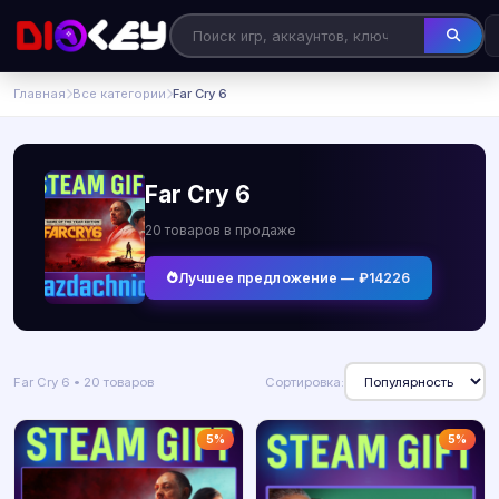
Главная
Все категории
Far Cry 6
Far Cry 6
20 товаров в продаже
Лучшее предложение — ₽14226
Far Cry 6 • 20 товаров
Сортировка:
5%
5%