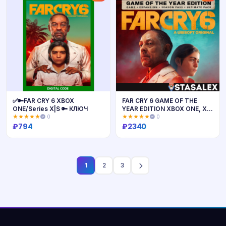
✅🔑FAR CRY 6 XBOX
FAR CRY 6 GAME OF THE
ONE/Series X|S 🔑 КЛЮЧ
YEAR EDITION XBOX ONE, X|S
🔑КЛЮЧ
★★★★★
0
★★★★★
0
₽
794
₽
2340
Купить
Купить
1
2
3