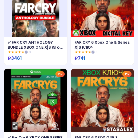
✅ FAR CRY ANTHOLOGY
FAR CRY 6 Xbox One & Series
BUNDLE XBOX ONE X|S Ключ
X|S КЛЮЧ
🔑
★★★★★
0
★★★★★
0
₽
3461
₽
741
Купить
Купить
1%
1%
✅ Far Cry 6 XBOX ONE SERIES
FAR CRY 6 XBOX ONE &