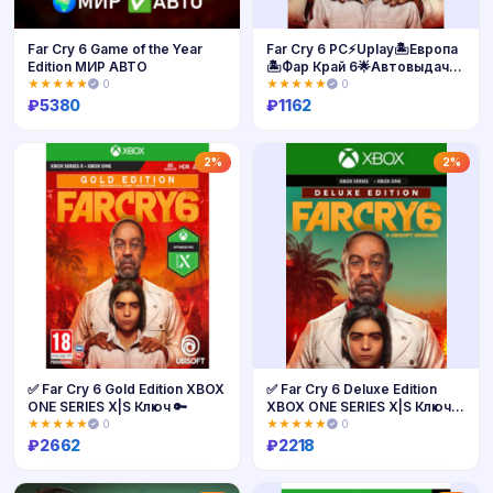
Far Cry 6 Game of the Year
Far Cry 6 PC⚡Uplay🏝️Европа
Edition МИР АВТО
🏝️Фар Край 6🌟Автовыдача
🌟
★★★★★
0
★★★★★
0
₽
5380
₽
1162
Купить
Купить
2%
2%
✅ Far Cry 6 Gold Edition XBOX
✅ Far Cry 6 Deluxe Edition
ONE SERIES X|S Ключ 🔑
XBOX ONE SERIES X|S Ключ
🔑
★★★★★
0
★★★★★
0
₽
2662
₽
2218