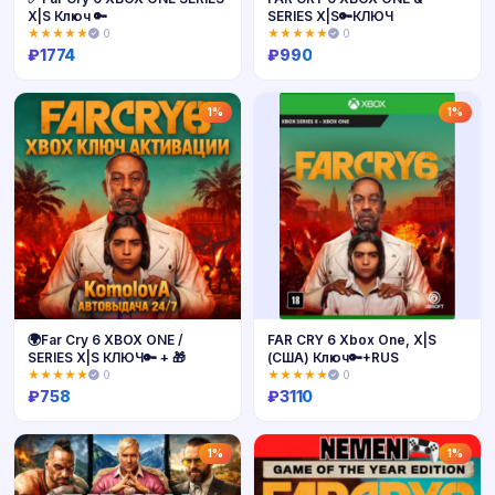
X|S Ключ 🔑
SERIES X|S🔑КЛЮЧ
★★★★★
0
★★★★★
0
₽
1774
₽
990
Купить
Купить
1%
1%
🌍Far Cry 6 XBOX ONE /
FAR CRY 6 Xbox One, X|S
SERIES X|S КЛЮЧ🔑 + 🎁
(США) Ключ🔑+RUS
★★★★★
0
★★★★★
0
₽
758
₽
3110
Купить
Купить
1%
1%