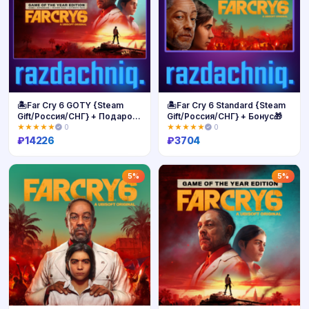
🏝️Far Cry 6 GOTY {Steam
🏝️Far Cry 6 Standard {Steam
Gift/Россия/СНГ} + Подарок
Gift/Россия/СНГ} + Бонус🎁
🎁
★★★★★
0
★★★★★
0
₽
14226
₽
3704
Купить
Купить
5%
5%