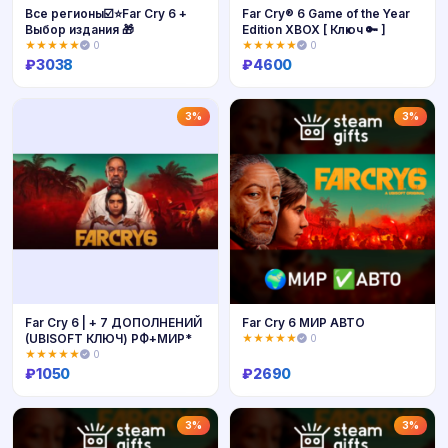
Все регионы☑️⭐Far Cry 6 +
Far Cry® 6 Game of the Year
Выбор издания 🎁
Edition XBOX [ Ключ 🔑 ]
★★★★★
0
★★★★★
0
₽
3038
₽
4600
Купить
Купить
3%
3%
Far Cry 6 | + 7 ДОПОЛНЕНИЙ
Far Cry 6 МИР АВТО
(UBISOFT КЛЮЧ) РФ+МИР*
★★★★★
0
★★★★★
0
₽
1050
₽
2690
Купить
Купить
3%
3%