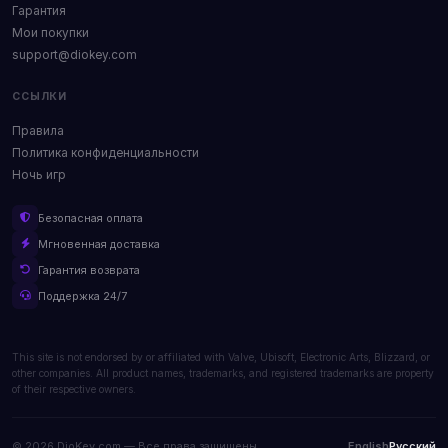
Гарантия
Мои покупки
support@diokey.com
ССЫЛКИ
Правила
Политика конфиденциальности
Ночь игр
Безопасная оплата
Мгновенная доставка
Гарантия возврата
Поддержка 24/7
This site is not endorsed by or affiliated with Valve, Ubisoft, Electronic Arts, Blizzard, or
other companies. All product names, trademarks, and registered trademarks are property
of their respective owners.
© 2026 DioKey.com — Все права защищены.
English
Русский