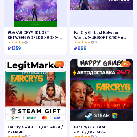
🎮🔥FAR CRY® 6: LOST
Far Cry 6 - Lost Between
BETWEEN WORLDS XBOX🔑
Worlds 🔑UBISOFT КЛЮЧ🔥
КЛЮЧ+ПОМОЩЬ🔥
РФ+МИР*
★★★★★
0
★★★★★
0
₽
1359
₽
966
Купить
Купить
1%
1%
Far Cry 6 - АВТОДОСТАВКА /
Far Cry 6 STEAM
РУ+МИР
АВТОДОСТАВКА
★★★★★
0
★★★★★
0