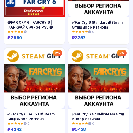
🔴FAR CRY 6 | FARCRY 6 |
✅Far Cry 6 Standard🎁Steam
ФАРКРАЙ 6 🎮PS4|PS5 🔴
Gift🌐Выбор Региона
★★★★★
0
★★★★★
0
₽
2990
₽
3257
Купить
Купить
2%
2%
✅Far Cry 6 Deluxe🎁Steam
✅Far Cry 6 Gold🎁Steam Gift🌐
Gift🌐Выбор Региона
Выбор Региона
★★★★★
0
★★★★★
0
₽
4342
₽
5428