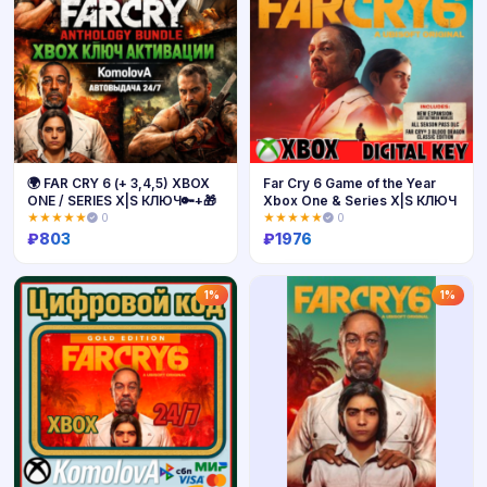
🌍 FAR CRY 6 (+ 3,4,5) XBOX
Far Cry 6 Game of the Year
ONE / SERIES X|S КЛЮЧ🔑+🎁
Xbox One & Series X|S КЛЮЧ
★★★★★
0
★★★★★
0
₽
803
₽
1976
Купить
Купить
1%
1%