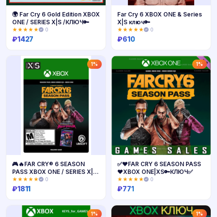
🌍 Far Cry 6 Gold Edition XBOX
Far Cry 6 XBOX ONE & Series
ONE / SERIES X|S /КЛЮЧ🔑
X|S ключ🔑
★★★★★
0
★★★★★
0
₽
1427
₽
610
Купить
Купить
1%
1%
🎮🔥FAR CRY® 6 SEASON
✅❤️FAR CRY 6 SEASON PASS
PASS XBOX ONE / SERIES X|S
❤️XBOX ONE|XS🔑КЛЮЧ✅
🔑КЛЮЧ
★★★★★
0
★★★★★
0
₽
1811
₽
771
Купить
Купить
1%
1%