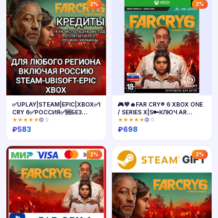
Купить
Купить
2%
2%
✅UPLAY|STEAM|EPIC|XBOX✅КРЕДИТЫ✅FAR
🎮💙🔥FAR CRY® 6 XBOX ONE
CRY 6✅РОССИЯ✅🆘БЕЗ
/ SERIES X|S🔑КЛЮЧ AR
МЕТОДА УКРАИНЫ🆘
ЛИЦЕНЗИЯ
★★★★★
0
★★★★★
0
₽
583
₽
698
Купить
Купить
2%
2%