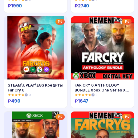
₽
1990
₽
2740
Купить
Купить
1%
1%
STEAM\UPLAY\EGS Кредиты
FAR CRY 6 ANTHOLOGY
Far Cry 6
BUNDLE Xbox One Series X|S
КЛЮЧ
★★★★★
0
★★★★★
0
₽
490
₽
1647
Купить
Купить
1%
1%