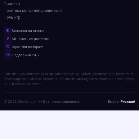
Правила
Политика конфиденциальности
Ночь игр
Безопасная оплата
Мгновенная доставка
Гарантия возврата
Поддержка 24/7
This site is not endorsed by or affiliated with Valve, Ubisoft, Electronic Arts, Blizzard, or
other companies. All product names, trademarks, and registered trademarks are property
of their respective owners.
© 2026 DioKey.com — Все права защищены.
English
Русский