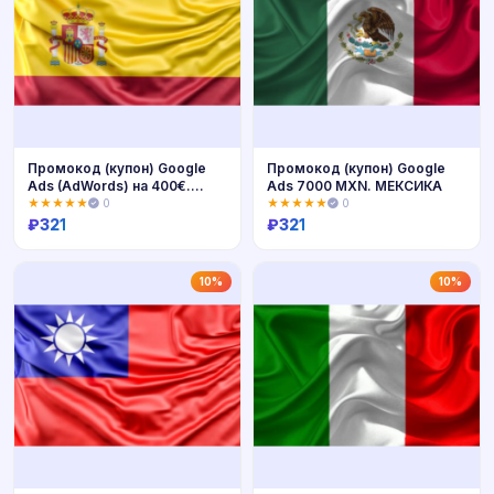
Промокод (купон) Google
Промокод (купон) Google
Ads (AdWords) на 400€.
Ads 7000 MXN. МЕКСИКА
ИСПАНИЯ
★★★★★
0
★★★★★
0
₽
321
₽
321
Купить
Купить
10%
10%