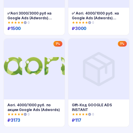
✅Aori 3000/3000 руб на
✅ Aori. 4000/1000 руб. на
Google Ads (Adwords)
Google Ads (Adwords)
Промокод
промокод
★★★★★
0
★★★★★
0
₽
1500
₽
3000
Купить
Купить
1%
1%
Aori. 4000/1000 руб. по
GIft-Код GOOGLE ADS
акции Google Ads (Adwords)
INSTANT
★★★★★
0
★★★★★
0
₽
3173
₽
117