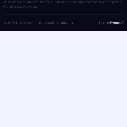
other companies. All product names, trademarks, and registered trademarks are property
of their respective owners.
© 2026 DioKey.com — Все права защищены.
English
Русский