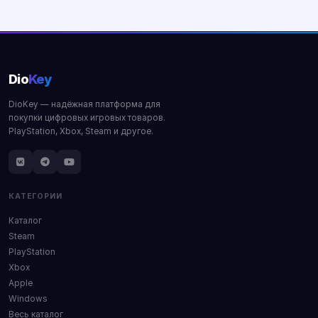
Купить
Купить
Dio
Key
DioKey — надёжная платформа для
покупки цифровых игровых товаров.
PlayStation, Xbox, Steam и другое.
КАТЕГОРИИ
Каталог
Steam
PlayStation
Xbox
Apple
Windows
Весь каталог