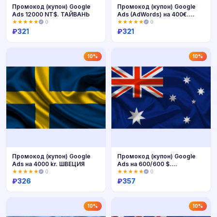
Промокод (купон) Google
Промокод (купон) Google
Ads 12000 NT$. ТАЙВАНЬ
Ads (AdWords) на 400€.
ИТАЛИЯ
★★★★★
0
★★★★★
0
₽
321
₽
321
Купить
Купить
10%
10%
Промокод (купон) Google
Промокод (купон) Google
Ads на 4000 kr. ШВЕЦИЯ
Ads на 600/600 $.
АВСТРАЛИЯ
★★★★★
0
★★★★★
0
₽
326
₽
357
Купить
Купить
10%
10%