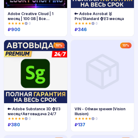
Adobe Creative Cloud | 1
🔑 Adobe Acrobat 🥇
месяц | 100 GB | Все
Pro/Standard ⌚1/3 месяца
приложения | Персональный
★★★★★
0
★★★★★
0
аккаунт
₽
900
₽
346
Купить
Купить
10%
10%
🔑 Adobe Substance 3D ⌚1/3
VIN - Обман зрения (Vision
месяц⚡Автовыдача 24/7
Illusion)
★★★★★
0
★★★★★
0
₽
380
₽
137