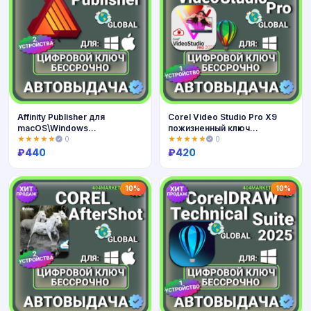
Affinity Publisher для
Corel Video Studio Pro X9
macOS\Windows
пожизненный ключ
пожизненный ключ
активации ( глобальный )
★★★★★
0
★★★★★
0
активации ( глобальный )
₽
440
₽
420
Купить
Купить
10%
10%