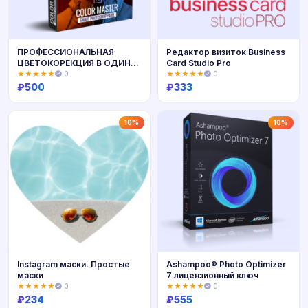
ПРОФЕССИОНАЛЬНАЯ
Редактор визиток Business
ЦВЕТОКОРЕКЦИЯ В ОДИН
Card Studio Pro
КЛИК COLOR MASTER
★★★★★
0
★★★★★
0
₽
500
₽
333
Купить
Купить
10%
10%
Instagram маски. Простые
Ashampoo® Photo Optimizer
маски
7 лицензионный ключ
★★★★★
0
★★★★★
0
₽
234
₽
555