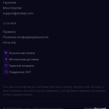
Гарантия
Мои покупки
support@diokey.com
ССЫЛКИ
Правила
Политика конфиденциальности
Ночь игр
Безопасная оплата
Мгновенная доставка
Гарантия возврата
Поддержка 24/7
This site is not endorsed by or affiliated with Valve, Ubisoft, Electronic Arts, Blizzard, or
other companies. All product names, trademarks, and registered trademarks are property
of their respective owners.
© 2026 DioKey.com — Все права защищены.
English
Русский