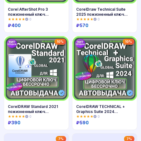
Corel AfterShot Pro 3
CorelDraw Technical Suite
пожизненный ключ
2025 пожизненный ключ
активации ( глобальный )
активации ( глобальный )
★★★★★
0
★★★★★
0
для Windows\Mac
₽
400
₽
570
Купить
Купить
10%
10%
CorelDRAW Standard 2021
CorelDRAW TECHNICAL +
пожизненный ключ
Graphics Suite 2024
активации ( глобальный )
пожизненный ключ
★★★★★
0
★★★★★
0
активации ( глобальный )
₽
390
₽
590
Купить
Купить
7%
7%