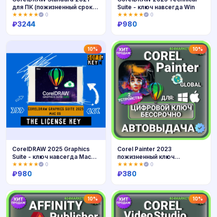
для ПК (пожизненный срок/1
Suite - ключ навсегда Win
устр
★★★★★
0
★★★★★
0
₽
3244
₽
980
Купить
Купить
10%
10%
CorelDRAW 2025 Graphics
Corel Painter 2023
Suite - ключ навсегда Mac
пожизненный ключ
OS
активации ( глобальный )
★★★★★
0
★★★★★
0
MacOS/ Windows
₽
980
₽
380
Купить
Купить
10%
10%