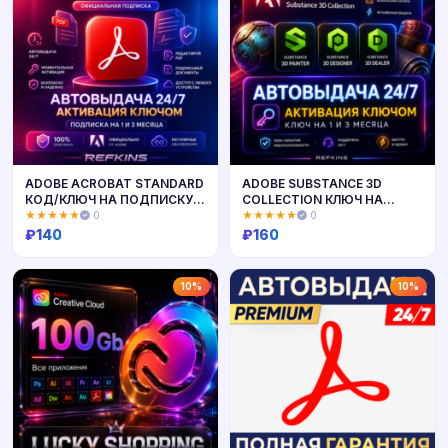
ADOBE ACROBAT STANDARD
ADOBE SUBSTANCE 3D
КОД/КЛЮЧ НА ПОДПИСКУ
COLLECTION КЛЮЧ НА
1-3 МЕС
ПОДПИСКУ 1-3 МЕС
★★★★★
0
★★★★★
0
₽
140
₽
160
Купить
Купить
10%
10%