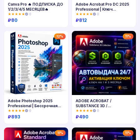
Canva Pro 🔥 ПОДПИСКА ДО
Adobe Acrobat Pro DC 2025
1/2/3/4/5 МЕСЯЦЕВ🔥
Professional | Ключ
бессрочной лицензии
★★★★★
0
★★★★★
0
₽
80
₽
812
Купить
Купить
12%
11%
Adobe Photoshop 2025
ADOBE ACROBAT /
Professional | Бессрочная
SUBSTANCE 3D /
лицензия | PC | Мгновенная
PHOTOGRAPHY PLAN 1TB /
★★★★★
0
★★★★★
0
доставка
STOCK 510 CREDITS КОД
₽
893
₽
490
КЛЮЧ
Купить
Купить
11%
11%