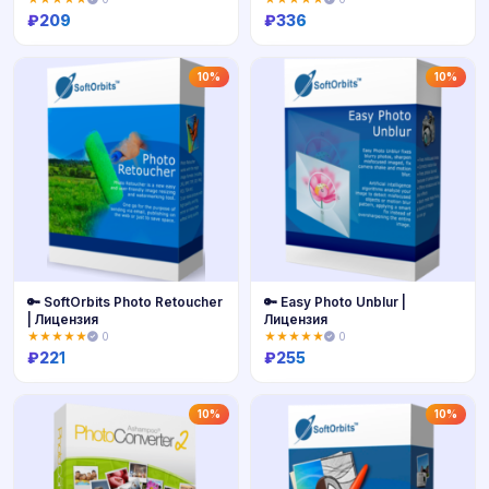
₽
209
₽
336
Купить
Купить
10%
10%
🔑 SoftOrbits Photo Retoucher
🔑 Easy Photo Unblur |
| Лицензия
Лицензия
★★★★★
0
★★★★★
0
₽
221
₽
255
Купить
Купить
10%
10%