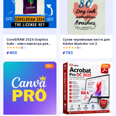
CorelDRAW 2024 Graphics
Сухие чернильные кисти для
Suite - ключ навсегда для
Adobe Illustrator vol.2
MacOS
★★★★★
0
★★★★★
0
₽
400
₽
783
Купить
Купить
15%
12%