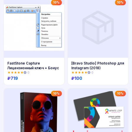
Купить
Купить
10%
10%
FastStone Capture
[Bravo Studio] Photoshop для
Лицензионный ключ + Бонус
Instagram (2018)
★★★★★
0
★★★★★
0
₽
719
₽
100
Купить
Купить
10%
10%