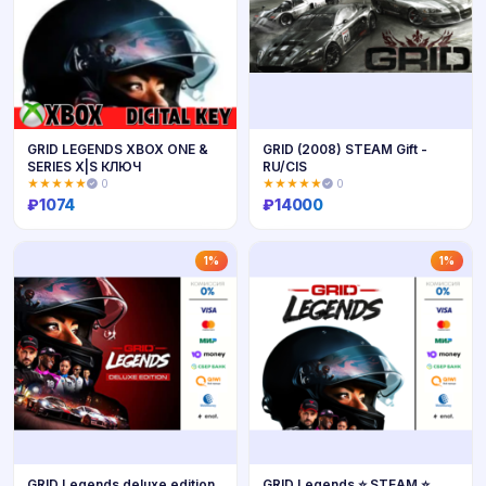
GRID LEGENDS XBOX ONE &
GRID (2008) STEAM Gift -
SERIES X|S КЛЮЧ
RU/CIS
★★★★★
0
★★★★★
0
₽
1074
₽
14000
Купить
Купить
1%
1%
GRID Legends deluxe edition
GRID Legends ⭐ STEAM ⭐