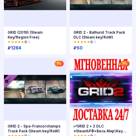
GRID (2019) (Steam
GRID 2 - Bathurst Track Pack
Key/Region Free)
DLC (Steam key/RoW)
★★★★★
0
★★★★★
0
₽
1284
₽
50
Купить
Купить
1%
1%
GRID 2 - Spa-Francorchamps
✅GRID 2 + 2 DLC
Track Pack (Steam key/RoW)
⭐Steam\РФ+Весь Мир\Key⭐
+ Бонус
★★★★★
0
★★★★★
0