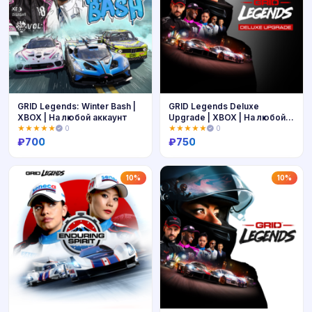
GRID Legends: Winter Bash |
GRID Legends Deluxe
XBOX | На любой аккаунт
Upgrade | XBOX | На любой
аккаунт
★★★★★
0
★★★★★
0
₽
700
₽
750
Купить
Купить
10%
10%