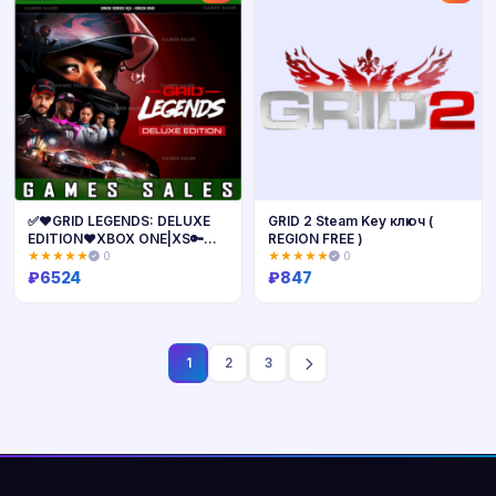
✅❤️GRID LEGENDS: DELUXE
GRID 2 Steam Key ключ (
EDITION❤️XBOX ONE|XS🔑
REGION FREE )
КЛЮЧ✅
★★★★★
0
★★★★★
0
₽
6524
₽
847
Купить
Купить
1
2
3