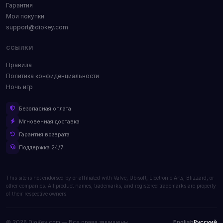
Гарантия
Мои покупки
support@diokey.com
ССЫЛКИ
Правила
Политика конфиденциальности
Ночь игр
Безопасная оплата
Мгновенная доставка
Гарантия возврата
Поддержка 24/7
This site is not endorsed by or affiliated with Valve, Ubisoft, Electronic Arts, Blizzard, or
other companies. All product names, trademarks, and registered trademarks are property
of their respective owners.
© 2026 DioKey.com — Все права защищены.
English
Русский