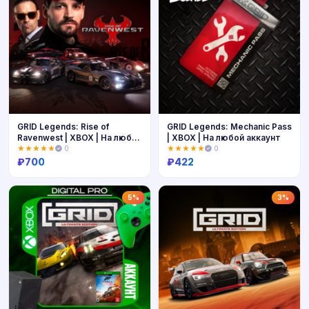
GRID Legends: Rise of
GRID Legends: Mechanic Pass
Ravenwest | XBOX | На любой
| XBOX | На любой аккаунт
аккаунт
★★★★★
0
★★★★★
0
₽
700
₽
422
Купить
Купить
5%
3%