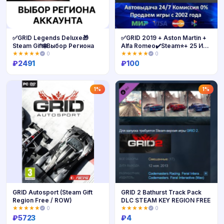
✅GRID Legends Deluxe🎁
✅GRID 2019 + Aston Martin +
Steam Gift🌐Выбор Региона
Alfa Romeo✔️Steam⭐+ 25 Игр
🎁АКЦИЯ⭐0% Карты💳
★★★★★
0
★★★★★
0
₽
2491
₽
100
Купить
Купить
1%
1%
GRID Autosport (Steam Gift
GRID 2 Bathurst Track Pack
Region Free / ROW)
DLC STEAM KEY REGION FREE
★★★★★
0
★★★★★
0
₽
5723
₽
4