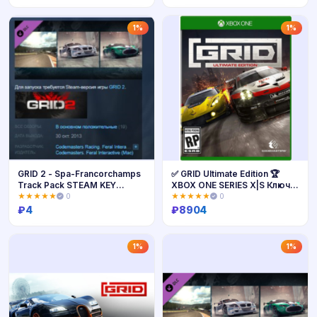
Купить
Купить
1%
1%
GRID 2 - Spa-Francorchamps
✅ GRID Ultimate Edition 🏆
Track Pack STEAM KEY
XBOX ONE SERIES X|S Ключ
GLOBAL
🔑
★★★★★
0
★★★★★
0
₽
4
₽
8904
Купить
Купить
1%
1%