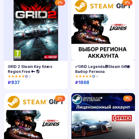
Купить
Купить
2%
2%
GRID 2 Steam Key Ключ
✅GRID Legends🎁Steam Gift🌐
Region Free 🔑 🌎
Выбор Региона
★★★★★
0
★★★★★
0
₽
837
₽
1868
Купить
Купить
2%
1%