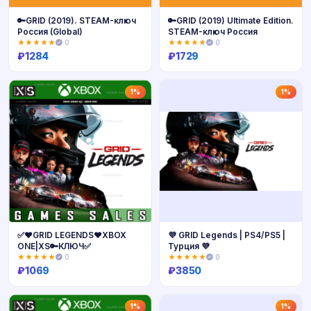
🔑GRID (2019). STEAM-ключ
🔑GRID (2019) Ultimate Edition.
Россия (Global)
STEAM-ключ Россия
★★★★★
0
★★★★★
0
₽
1284
₽
1729
Купить
Купить
1%
1%
✅❤️GRID LEGENDS❤️XBOX
💜 GRID Legends | PS4/PS5 |
ONE|XS🔑КЛЮЧ✅
Турция 💜
★★★★★
0
★★★★★
0
₽
1069
₽
3850
Купить
Купить
1%
1%