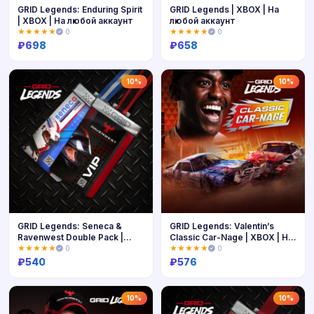
GRID Legends: Enduring Spirit
GRID Legends | XBOX | На
| XBOX | На любой аккаунт
любой аккаунт
★★★★★
0
★★★★★
0
₽
698
₽
658
Купить
Купить
10%
10%
GRID Legends: Seneca &
GRID Legends: Valentin’s
Ravenwest Double Pack |
Classic Car-Nage | XBOX | На
XBOX | На любой аккаунт
любой аккаунт
★★★★★
0
★★★★★
0
₽
540
₽
576
Купить
Купить
10%
10%