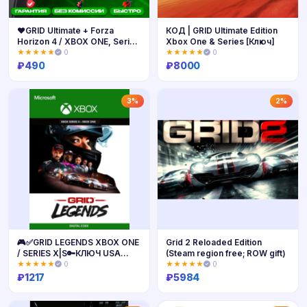
❤️GRID Ultimate + Forza
КОД | GRID Ultimate Edition
Horizon 4 / XBOX ONE, Series
Xbox One & Series [Ключ]
X|S / АККАУНТ
★★★★★
0
★★★★★
0
₽
490
₽
8000
Купить
Купить
3%
2%
🎮✅GRID LEGENDS XBOX ONE
Grid 2 Reloaded Edition
/ SERIES X|S🔑КЛЮЧ USA
(Steam region free; ROW gift)
ЛИЦЕНЗИЯ
★★★★★
0
★★★★★
0
₽
1217
₽
5984