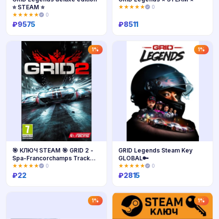
⭐ STEAM ⭐
★★★★★
0
★★★★★
0
₽
9575
₽
8511
Купить
Купить
1%
1%
🎯 КЛЮЧ STEAM 🎯 GRID 2 -
GRID Legends Steam Key
Spa-Francorchamps Track
GLOBAL🔑
Pack
★★★★★
0
★★★★★
0
₽
22
₽
2815
Купить
Купить
1%
1%