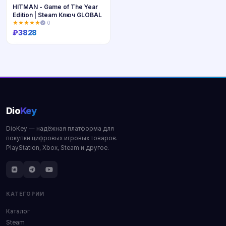
HITMAN - Game of The Year
Edition | Steam Ключ GLOBAL
★★★★★
0
₽
3828
Купить
Dio
Key
DioKey — надёжная платформа для
покупки цифровых игровых товаров.
PlayStation, Xbox, Steam и другое.
КАТЕГОРИИ
Каталог
Steam