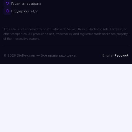
Гарантия возврата
Поддержка 24/7
This site is not endorsed by or affiliated with Valve, Ubisoft, Electronic Arts, Blizzard, or
other companies. All product names, trademarks, and registered trademarks are property
of their respective owners.
© 2026 DioKey.com — Все права защищены.
English
Русский