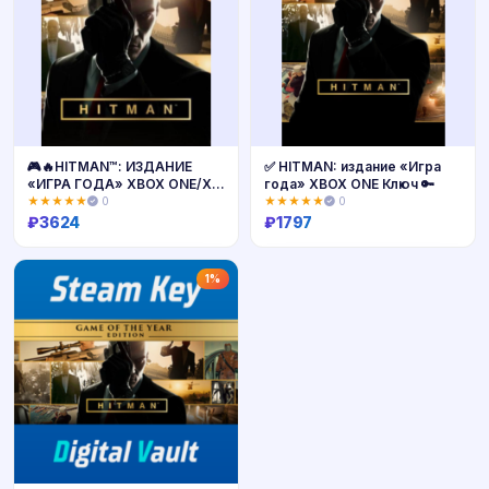
🎮🔥HITMAN™: ИЗДАНИЕ
✅ HITMAN: издание «Игра
«ИГРА ГОДА» XBOX ONE/X|S
года» XBOX ONE Ключ 🔑
🔑КЛЮЧ🔥
★★★★★
0
★★★★★
0
₽
3624
₽
1797
Купить
Купить
1%