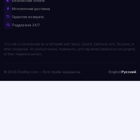
Безопасная оплата
Мгновенная доставка
Гарантия возврата
Поддержка 24/7
This site is not endorsed by or affiliated with Valve, Ubisoft, Electronic Arts, Blizzard, or
other companies. All product names, trademarks, and registered trademarks are property
of their respective owners.
© 2026 DioKey.com — Все права защищены.
English
Русский