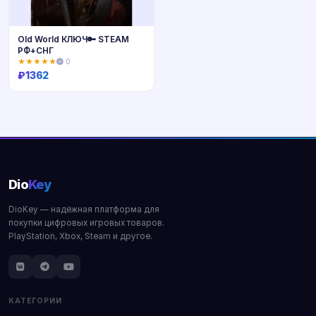
Old World КЛЮЧ🔑 STEAM
РФ+СНГ
★★★★★
0
₽
1362
Купить
Dio
Key
DioKey — надёжная платформа для
покупки цифровых игровых товаров.
PlayStation, Xbox, Steam и другое.
КАТЕГОРИИ