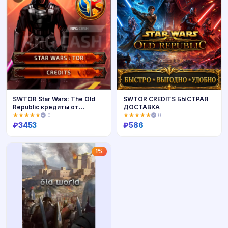
SWTOR Star Wars: The Old
SWTOR CREDITS БЫСТРАЯ
Republic кредиты от
ДОСТАВКА
Rpgcash
★★★★★
0
★★★★★
0
₽
3453
₽
586
Купить
Купить
1%