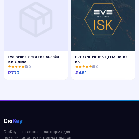
Eve online Иски Еве онлайн
EVE ONLINE ISK ЦЕНА ЗА 10
ISK Online
KK
★★★★★
0
★★★★★
0
₽
772
₽
461
Купить
Купить
Dio
Key
DioKey — надёжная платформа для
покупки цифровых игровых товаров.