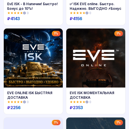
EvE ISK - В Наличии! Быстро!
✅ ISK EVE online. Быстро.
Бонус до 10%!
Надежно. ВЫГОДНО ⚡️Бонус
★★★★★
0
★★★★★
0
₽
4143
₽
4156
Купить
Купить
1%
1%
EVE ONLINE ISK БЫСТРАЯ
EVE ISK МОМЕНТАЛЬНАЯ
ДОСТАВКА
ДОСТАВКА
★★★★★
0
★★★★★
0
₽
2256
₽
2353
Купить
Купить
1%
1%