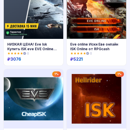
НИЗКАЯ ЦЕНА! Eve Isk
Eve online Иски Еве онлайн
Купить ISK eve EVE Online
ISK Online от RPGcash
ИСК +5%
★★★★★
0
★★★★★
0
₽
3076
₽
5221
Купить
Купить
1%
1%