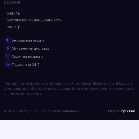
ССЫЛКИ
Правила
Политика конфиденциальности
Ночь игр
Безопасная оплата
Мгновенная доставка
Гарантия возврата
Поддержка 24/7
This site is not endorsed by or affiliated with Valve, Ubisoft, Electronic Arts, Blizzard, or
other companies. All product names, trademarks, and registered trademarks are property
of their respective owners.
© 2026 DioKey.com — Все права защищены.
English
Русский