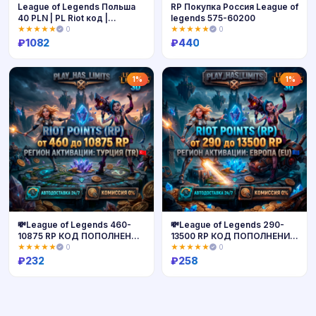
League of Legends Польша
RP Покупка Россия League of
40 PLN | PL Riot код |
legends 575-60200
Мгновенно
★★★★★
0
★★★★★
0
₽
1082
₽
440
Купить
Купить
1%
1%
💸League of Legends 460-
💸League of Legends 290-
10875 RP КОД ПОПОЛНЕНИЯ
13500 RP КОД ПОПОЛНЕНИЯ
| Турция - АВТО 24/7
| ЕВРОПА- АВТО 24/7
★★★★★
0
★★★★★
0
₽
232
₽
258
Купить
Купить