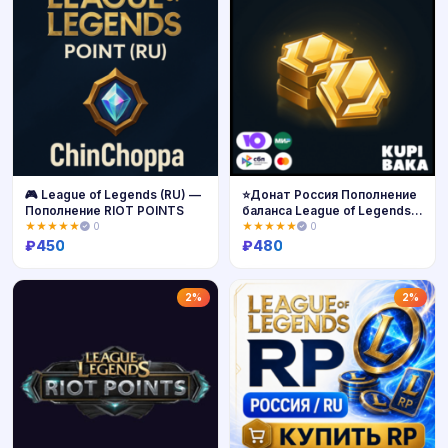
🎮 League of Legends (RU) —
⭐Донат Россия Пополнение
Пополнение RIOT POINTS
баланса League of Legends
RU ⭐
★★★★★
0
★★★★★
0
₽
450
₽
480
Купить
Купить
2%
2%