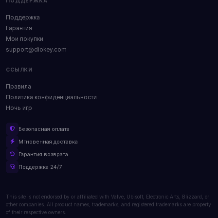
ПОДДЕРЖКА
Поддержка
Гарантия
Мои покупки
support@diokey.com
ССЫЛКИ
Правила
Политика конфиденциальности
Ночь игр
Безопасная оплата
Мгновенная доставка
Гарантия возврата
Поддержка 24/7
This site is not endorsed by or affiliated with Valve, Ubisoft, Electronic Arts, Blizzard, or
other companies. All product names, trademarks, and registered trademarks are property
of their respective owners.