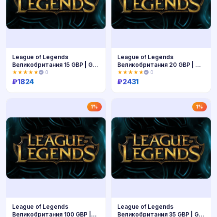
League of Legends
League of Legends
Великобритания 15 GBP | GB
Великобритания 20 GBP | GB
Riot код | Мгновенно
Riot код | Мгновенно
★★★★★
0
★★★★★
0
₽
1824
₽
2431
Купить
Купить
1%
1%
League of Legends
League of Legends
Великобритания 100 GBP |
Великобритания 35 GBP | GB