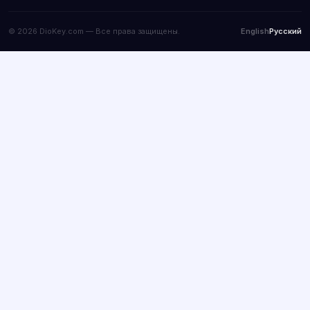
© 2026 DioKey.com — Все права защищены.
English
Русский