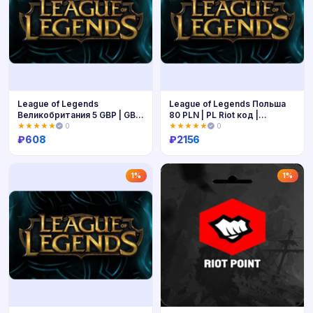
League of Legends
League of Legends Польша
Великобритания 5 GBP | GB
80 PLN | PL Riot код |
Riot код | Мгновенно
Мгновенно
★★★★★
0
★★★★★
0
₽
608
₽
2156
Купить
Купить
1%
1%