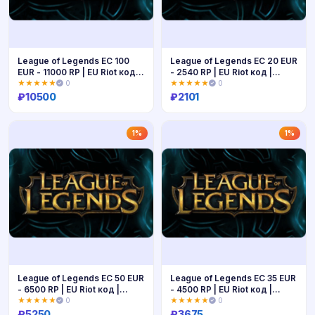
League of Legends ЕС 100
League of Legends ЕС 20 EUR
EUR - 11000 RP | EU Riot код |
- 2540 RP | EU Riot код |
Мгновенно
Мгновенно
★★★★★
0
★★★★★
0
₽
10500
₽
2101
Купить
Купить
1%
1%
League of Legends ЕС 50 EUR
League of Legends ЕС 35 EUR
- 6500 RP | EU Riot код |
- 4500 RP | EU Riot код |
Мгновенно
Мгновенно
★★★★★
0
★★★★★
0
₽
5250
₽
3675