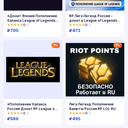
⭐Донат Япония Пополнение
RP Лига Легенд Россия -
баланса League of Legends
донат в League of Legends и
JP⭐
пополнение для RU сервера
★★★★★
0
★★★★★
0
дешево
₽
700
₽
473
Купить
Купить
1%
1%
⭐Пополнение баланса
Лига Легенд Пополнение
Россия Донат RP League of
Валюты Россия RP LOL RU
Legends
★★★★★
0
★★★★★
0
₽
586
₽
495