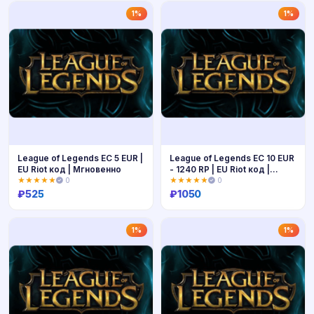
Купить
Купить
1%
1%
League of Legends ЕС 5 EUR |
League of Legends ЕС 10 EUR
EU Riot код | Мгновенно
- 1240 RP | EU Riot код |
Мгновенно
★★★★★
0
★★★★★
0
₽
525
₽
1050
Купить
Купить
1%
1%