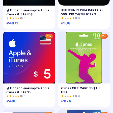
🍎 Подарочная карта Apple
🦅🦅 ITUNES США КАРТА 2-
iTunes (USA) 45$
500 USD 24/7БЫСТРО
★★★★★
0
★★★★★
0
₽
4071
₽
186
Купить
Купить
1%
1%
🍎 Подарочная карта Apple
iTunes GIFT CARD 10 $ US
iTunes (USA) $5
USA
★★★★★
0
★★★★★
0
₽
480
₽
874