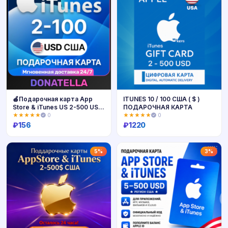
🍎Подарочная карта App
ITUNES 10 / 100 США ( $ )
Store & iTunes US 2-500 USD
ПОДАРОЧНАЯ КАРТА
🍎
★★★★★
0
★★★★★
0
₽
156
₽
1220
Купить
Купить
5%
3%