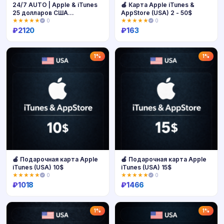
24/7 AUTO | Apple & iTunes
🍎 Карта Apple iTunes &
25 долларов США
AppStore (USA) 2 - 50$
(подарочная карта)
★★★★★
0
★★★★★
0
₽
2120
₽
163
Купить
Купить
1%
1%
🍎 Подарочная карта Apple
🍎 Подарочная карта Apple
iTunes (USA) 10$
iTunes (USA) 15$
★★★★★
0
★★★★★
0
₽
1018
₽
1466
Купить
Купить
1%
1%