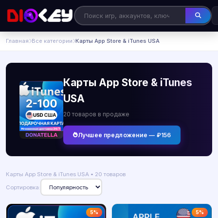
Главная
Все категории
Карты App Store & iTunes USA
Карты App Store & iTunes
USA
20 товаров в продаже
Лучшее предложение — ₽156
Карты App Store & iTunes USA • 20 товаров
Сортировка:
5%
5%