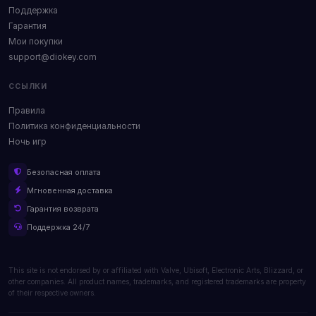
Поддержка
Гарантия
Мои покупки
support@diokey.com
ССЫЛКИ
Правила
Политика конфиденциальности
Ночь игр
Безопасная оплата
Мгновенная доставка
Гарантия возврата
Поддержка 24/7
This site is not endorsed by or affiliated with Valve, Ubisoft, Electronic Arts, Blizzard, or
other companies. All product names, trademarks, and registered trademarks are property
of their respective owners.