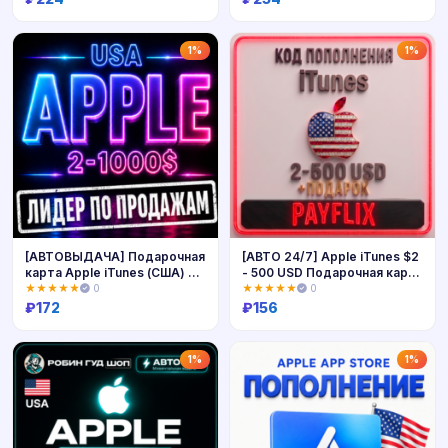
Купить
Купить
1%
1%
[АВТОВЫДАЧА] Подарочная
[АВТО 24/7] Apple iTunes $2
карта Apple iTunes (США) 2-
- 500 USD Подарочная карта
1000$. НИЗКАЯ ЦЕНА
США
★★★★★
0
★★★★★
0
₽
172
₽
156
Купить
Купить
1%
1%