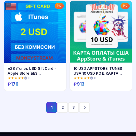
Купить
Купить
1%
1%
⭐2$ iTunes USD Gift Card -
10 USD APPSTORE iTUNES
Apple Store[БЕЗ
USA 10 USD КОД КАРТА
КОМИССИИ]⭐
ПОПОЛНЕНИЯ Apple App
★★★★★
0
★★★★★
0
Store 10USD✅АВТОВЫД
₽
176
₽
913
Купить
Купить
1
2
3