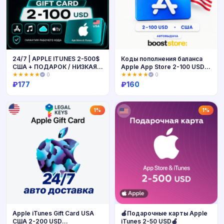
24/7 | APPLE ITUNES 2-500$
Коды пополнения баланса
США + ПОДАРОК / НИЗКАЯ
Apple App Store 2-100 USD |
ЦЕНА
АВТОВЫДАЧА
★★★★★
0
★★★★★
0
₽
177
₽
160
Купить
Купить
1%
1%
Apple iTunes Gift Card USA
🍎Подарочные карты Apple
США 2-200 USD
iTunes 2-50 USD🍎