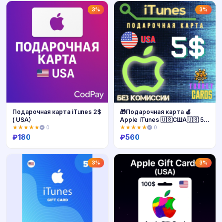
Купить
Купить
3%
3%
Подарочная карта iTunes 2$
🎁Подарочная карта 🍏
( USA)
Apple iTunes 🇺🇸США🇺🇸 5$
[0%]
★★★★★
0
★★★★★
0
₽
180
₽
560
Купить
Купить
3%
3%