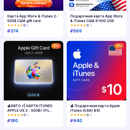
Карта App Store & iTunes 2-
Подарочная карта App Store
500$ США gift card
& iTunes США 5–500 USD
★★★★★
0
★★★★★
0
₽
374
₽
569
Купить
Купить
3%
3%
🍎АВТО ⚡| КАРТА ITUNES
🍎 Подарочная карта Apple
APPLE US 2 - 500$⚡ 0%
iTunes (USA) $10
комиссия
★★★★★
0
★★★★★
0
₽
180
₽
940