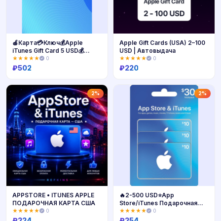
🍎Карта💳Ключ💰Apple
Apple Gift Cards (USA) 2–100
iTunes Gift Card 5 USD💰
USD | Автовыдача
США⚡
★★★★★
0
★★★★★
0
₽
502
₽
220
Купить
Купить
2%
2%
APPSTORE • ITUNES APPLE
🔥2-500 USD⭐App
ПОДАРОЧНАЯ КАРТА США
Store/iTunes Подарочная
карта США
★★★★★
0
★★★★★
0
₽
224
₽
254