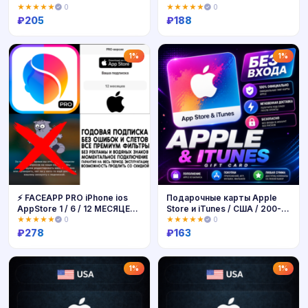
МГНОВЕННО
★★★★★
0
★★★★★
0
₽
205
₽
188
Купить
Купить
1%
1%
⚡ FACEAPP PRO iPhone ios
Подарочные карты Apple
AppStore 1 / 6 / 12 МЕСЯЦЕВ
Store и iTunes / США / 200-
iPhone FACE APP
300$ - быстрая доставка
★★★★★
0
★★★★★
0
₽
278
₽
163
Купить
Купить
1%
1%