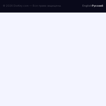
© 2026 DioKey.com — Все права защищены.
English
Русский