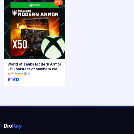
Купить
Купить
1%
World of Tanks Modern Armor
- 50 Masters of Mayhem War
Chests XBOX НА ВАШ
★★★★★
0
АККАУНТ
₽
1412
Купить
Dio
Key