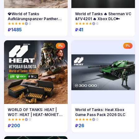
💎World of Tanks
World of Tanks 🔥 Sherman VC
Aufklärungspanzer Panther
&FV4201 🔥 Xbox DLC🔑
Xbox Ключ 🔑
★★★★★
0
★★★★★
0
₽
1485
₽
41
Купить
Купить
1%
1%
WORLD OF TANKS: HEAT |
World of Tanks: Heat Xbox
WOT: HEAT | HEAT-МОНЕТЫ
Game Pass Pack 2026 DLC
200 - 10000 (XBOX + ПК)
★★★★★
0
★★★★★
0
₽
200
₽
26