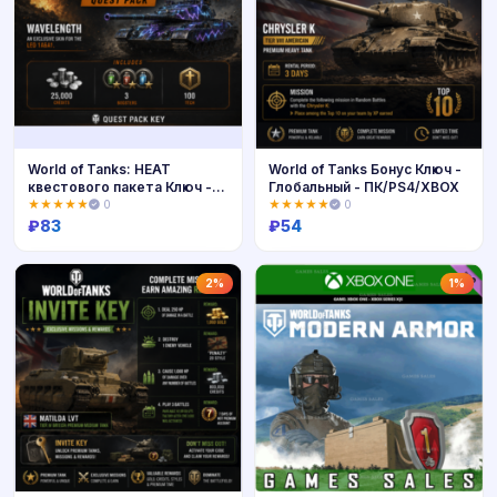
World of Tanks: HEAT
World of Tanks Бонус Ключ -
квестового пакета Ключ -
Глобальный - ПК/PS4/XBOX
Глобальный - ПК/PS4/XBOX
★★★★★
0
★★★★★
0
₽
83
₽
54
Купить
Купить
2%
1%