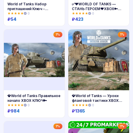
World of Tanks Набор
✅❤️WORLD OF TANKS —
приглашений Ключ -
СТАНЬ ГЕРОЕМ❤️XBOX🔑
Глобальный - ПК/PS4/XBOX
КЛЮЧ✅
★★★★★
0
★★★★★
0
₽
54
₽
423
Купить
Купить
1%
1%
💎World of Tanks Правильное
💎World of Tanks — Уроки
начало XBOX КЛЮЧ🔑
фланговой тактики XBOX
КЛЮЧ🔑
★★★★★
0
★★★★★
0
₽
984
₽
1365
Купить
Купить
1%
1%