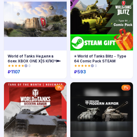
World of Tanks Неделя в
⭐️ World of Tanks Blitz - Type
боях XBOX ONE X|S КЛЮЧ🔑
64 Comic Pack STEAM
★★★★★
0
★★★★★
0
₽
1107
₽
593
Купить
Купить
1%
1%