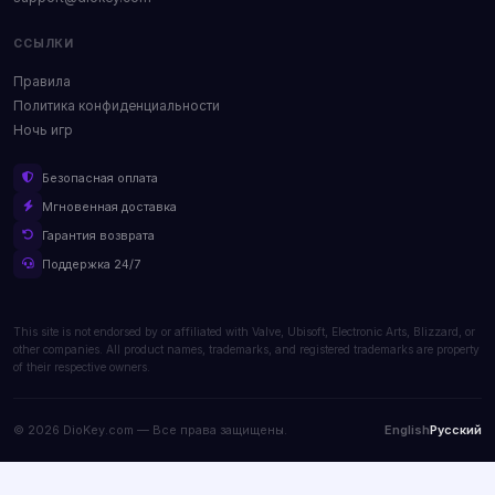
ССЫЛКИ
Правила
Политика конфиденциальности
Ночь игр
Безопасная оплата
Мгновенная доставка
Гарантия возврата
Поддержка 24/7
This site is not endorsed by or affiliated with Valve, Ubisoft, Electronic Arts, Blizzard, or
other companies. All product names, trademarks, and registered trademarks are property
of their respective owners.
© 2026 DioKey.com — Все права защищены.
English
Русский