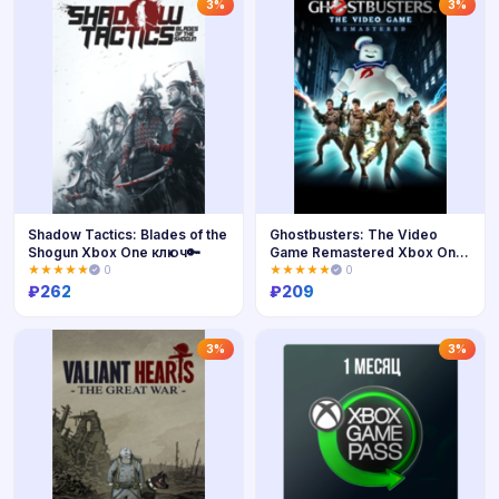
Купить
Купить
3%
3%
Shadow Tactics: Blades of the
Ghostbusters: The Video
Shogun Xbox One ключ🔑
Game Remastered Xbox One
ключ🔑
★★★★★
0
★★★★★
0
₽
262
₽
209
Купить
Купить
3%
3%