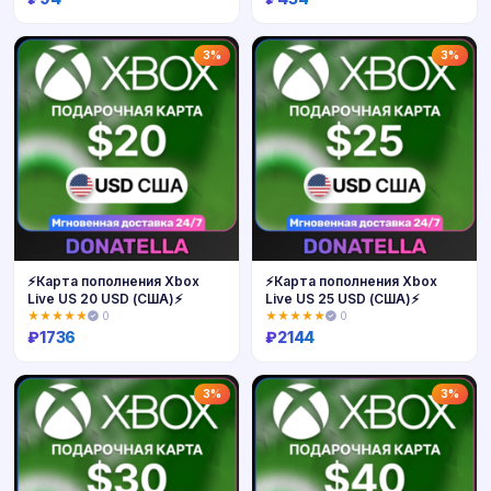
Купить
Купить
3%
3%
⚡️Карта пополнения Xbox
⚡️Карта пополнения Xbox
Live US 20 USD (США)⚡️
Live US 25 USD (США)⚡️
★★★★★
0
★★★★★
0
₽
1736
₽
2144
Купить
Купить
3%
3%