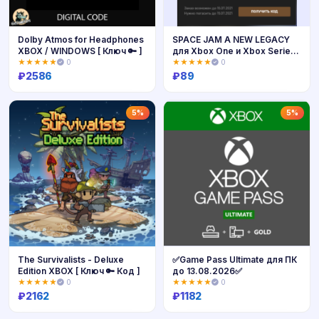
Dolby Atmos for Headphones
SPACE JAM A NEW LEGACY
XBOX / WINDOWS [ Ключ 🔑 ]
для Xbox One и Xbox Series
X|S
★★★★★
0
★★★★★
0
₽
2586
₽
89
Купить
Купить
5%
5%
The Survivalists - Deluxe
✅Game Pass Ultimate для ПК
Edition XBOX [ Ключ 🔑 Код ]
до 13.08.2026✅
★★★★★
0
★★★★★
0
₽
2162
₽
1182