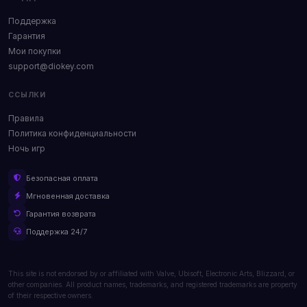
Поддержка
Гарантия
Мои покупки
support@diokey.com
ССЫЛКИ
Правила
Политика конфиденциальности
Ночь игр
Безопасная оплата
Мгновенная доставка
Гарантия возврата
Поддержка 24/7
This site is not endorsed by or affiliated with Valve, Ubisoft, Electronic Arts, Blizzard, or
other companies. All product names, trademarks, and registered trademarks are property
of their respective owners.