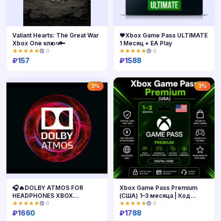
Valiant Hearts: The Great War
❤️Xbox Game Pass ULTIMATE
Xbox One ключ🔑
1 Месяц + EA Play
★★★★★
0
★★★★★
0
₽
157
₽
1588
Купить
Купить
3%
3%
🎧🔥DOLBY ATMOS FOR
Xbox Game Pass Premium
HEADPHONES XBOX
(США) 1–3 месяца | Код
ONE/X|S/WIN🔑КЛЮЧ🔥
активации Xbox
★★★★★
0
★★★★★
0
₽
1660
₽
1788