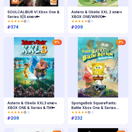
SOULCALIBUR VI Xbox One &
Astérix & Obélix XXL 2 ключ
Series X|S ключ🔑
XBOX ONE/WIN10🔑
★★★★★
0
★★★★★
0
₽
374
₽
209
Купить
Купить
3%
3%
Asterix & Obelix XXL3 ключ
SpongeBob SquarePants:
XBOX ONE & Series & ПК🔑
Battle Xbox One & Series
ключ🔑
★★★★★
0
★★★★★
0
₽
209
₽
232