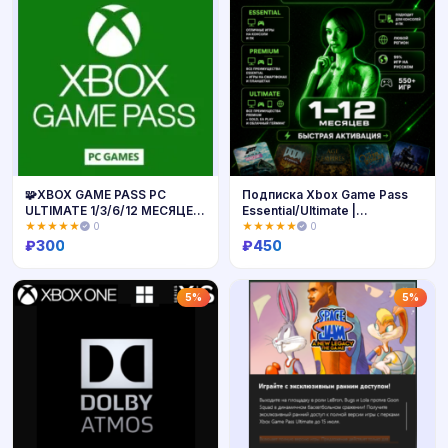
🧩XBOX GAME PASS PC
Подписка Xbox Game Pass
ULTIMATE 1/3/6/12 МЕСЯЦЕВ
Essential/Ultimate |
🚀БЫСТРО
РФ+СНГ+МИР
★★★★★
0
★★★★★
0
₽
300
₽
450
Купить
Купить
5%
5%