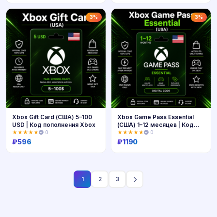
Купить
Купить
3%
3%
Xbox Gift Card (США) 5–100
Xbox Game Pass Essential
USD | Код пополнения Xbox
(США) 1–12 месяцев | Код
активации Xbox
★★★★★
0
★★★★★
0
₽
596
₽
1190
Купить
Купить
1
2
3