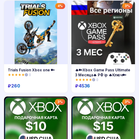
Купить
Купить
4%
3%
Trials Fusion Xbox one 🔑
🔥🔑Xbox Game Pass Ultimate
3 Месяца🔥 РФ ip 🔥Ключ🔑
★★★★★
0
★★★★★
0
₽
260
₽
4536
Купить
Купить
3%
3%