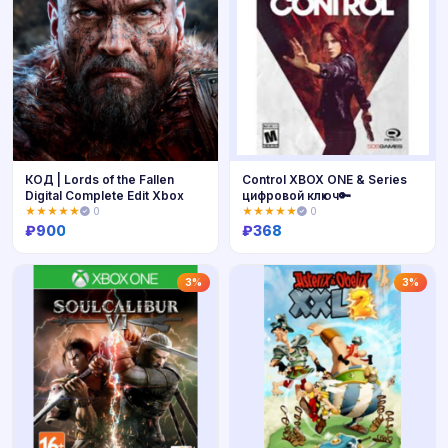
КОД | Lords of the Fallen
Control XBOX ONE & Series
Digital Complete Edit Xbox
цифровой ключ🔑
★★★★★
0
★★★★★
0
₽
900
₽
368
Купить
Купить
3%
3%