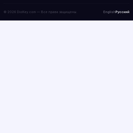
© 2026 DioKey.com — Все права защищены.
English
Русский