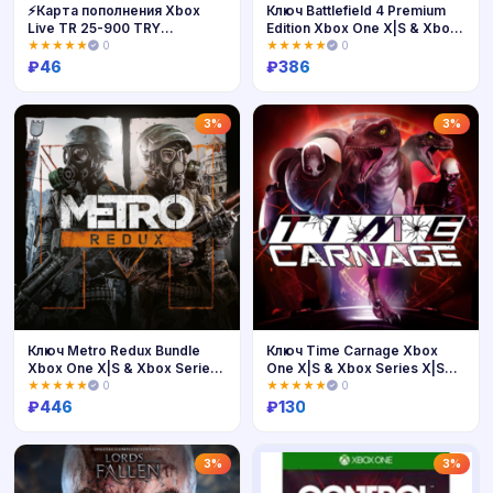
⚡️Карта пополнения Xbox
Ключ Battlefield 4 Premium
Live TR 25-900 TRY
Edition Xbox One X|S & Xbox
(Турция)⚡️
Series X|S [Цифровой Код]
★★★★★
0
★★★★★
0
₽
46
₽
386
Купить
Купить
3%
3%
Ключ Metro Redux Bundle
Ключ Time Carnage Xbox
Xbox One X|S & Xbox Series
One X|S & Xbox Series X|S
X|S [Цифровой Код]
[Цифровой Код]
★★★★★
0
★★★★★
0
₽
446
₽
130
Купить
Купить
3%
3%