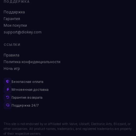
ПОДДЕРЖКА
Поддержка
Гарантия
Мои покупки
support@diokey.com
ССЫЛКИ
Правила
Политика конфиденциальности
Ночь игр
Безопасная оплата
Мгновенная доставка
Гарантия возврата
Поддержка 24/7
This site is not endorsed by or affiliated with Valve, Ubisoft, Electronic Arts, Blizzard, or
other companies. All product names, trademarks, and registered trademarks are property
of their respective owners.