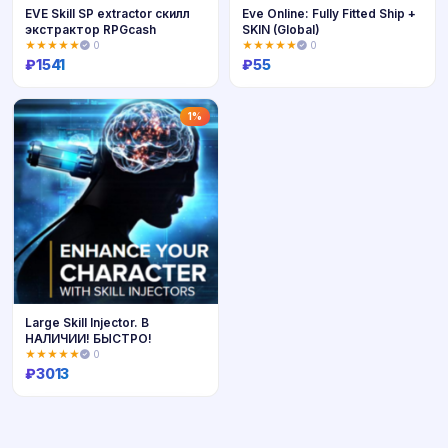
EVE Skill SP extractor скилл
Eve Online: Fully Fitted Ship +
экстрактор RPGcash
SKIN (Global)
★★★★★
0
★★★★★
0
₽
1541
₽
55
Купить
Купить
1%
Large Skill Injector. В
НАЛИЧИИ! БЫСТРО!
★★★★★
0
₽
3013
Купить