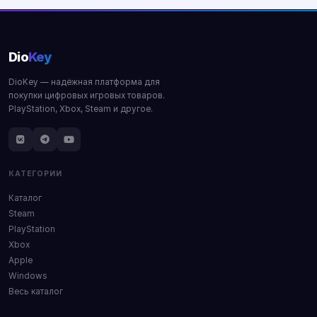
Dio
Key
DioKey — надёжная платформа для
покупки цифровых игровых товаров.
PlayStation, Xbox, Steam и другое.
КАТЕГОРИИ
Каталог
Steam
PlayStation
Xbox
Apple
Windows
Весь каталог