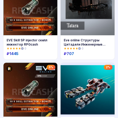
EVE Skill SP injector скилл
Eve online Структуры
инжектор RPGcash
Цитадели Инженерные
Комплексы
★★★★★
0
★★★★★
0
₽
1445
₽
707
Купить
Купить
5%
2%