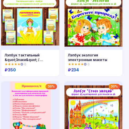
Лэпбук тактильный
Лэпбук экология
&quot;Злаки&quot; /
электронные макеты
электронная версия
★★★★★
0
★★★★★
0
₽
350
₽
234
Купить
Купить
30%
30%