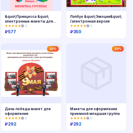
&quot;Принцесса &quot;
Лэпбук &quot;Эмоции&quot;
электронные макеты для
/электронная версия
оформления приемной
★★★★★
0
★★★★★
0
₽
577
₽
350
Купить
Купить
20%
20%
День победы макет для
Макеты для оформления
оформления
приемной младшая группа
★★★★★
0
★★★★★
0
₽
292
₽
292