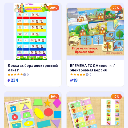
Купить
Купить
20%
20%
Доска выбора электронный
ВРЕМЕНА ГОДА явления/
макет
электронная версия
★★★★★
0
★★★★★
0
₽
234
₽
19
Купить
Купить
10%
10%