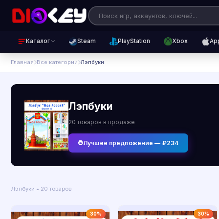
Каталог
Steam
PlayStation
Xbox
Ap
Главная
Все категории
Лэпбуки
Лэпбуки
20 товаров в продаже
Лучшее предложение — ₽234
Лэпбуки • 20 товаров
30%
30%