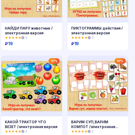
НАЙДИ ПАРУ животные /
ПИКТОГРАММЫ действия /
электронная версия
электронная версия
★★★★★
0
★★★★★
0
₽
19
₽
19
Купить
Купить
10%
10%
КАКОЙ ТРАКТОР ЧТО
ВАРИМ СУП,ВАРИМ
ВЕЗЕТ /электронная версия
КОМПОТ /электронная
версия
★★★★★
0
★★★★★
0