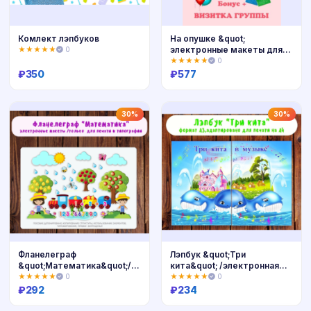
Комлект лэпбуков
На опушке &quot;
электронные макеты для
★★★★★
0
оформления приемной
★★★★★
0
₽
350
₽
577
Купить
Купить
30%
30%
Фланелеграф
Лэпбук &quot;Три
&quot;Математика&quot;/
кита&quot; /электронная
электронная версия
версия
★★★★★
0
★★★★★
0
₽
292
₽
234