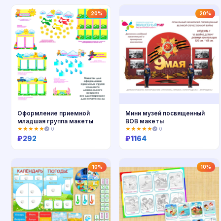
Купить
Купить
20%
20%
Оформление приемной
Мини музей посвященный
младшая группа макеты
ВОВ макеты
★★★★★
0
★★★★★
0
₽
292
₽
1164
Купить
Купить
10%
10%