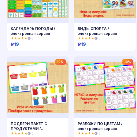
КАЛЕНДАРЬ ПОГОДЫ /
ВИДЫ СПОРТА /
электронная версия
электронная версия
★★★★★
0
★★★★★
0
₽
19
₽
19
Купить
Купить
10%
10%
ПОДБЕРИ ПАКЕТ С
РАЗЛОЖИ ПО ЦВЕТАМ /
ПРОДУКТАМИ /
электронная версия
электронная версия
★★★★★
0
★★★★★
0