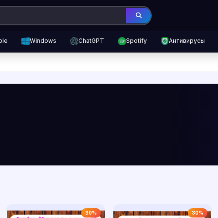
ple
Windows
ChatGPT
Spotify
Антивирусы
30%
30%