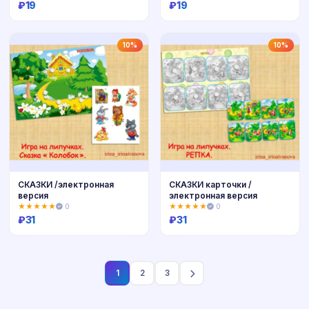
₽
19
₽
19
Купить
Купить
10%
10%
СКАЗКИ /электронная
СКАЗКИ карточки /
версия
электронная версия
★★★★★
0
★★★★★
0
₽
31
₽
31
Купить
Купить
1
2
3