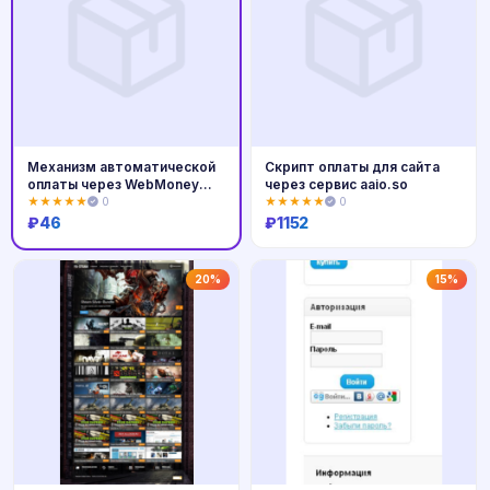
Механизм автоматической
Скрипт оплаты для сайта
оплаты через WebMoney
через сервис aaio.so
Click and
★★★★★
0
★★★★★
0
₽
46
₽
1152
Купить
Купить
20%
15%