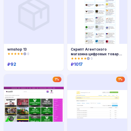
wmshop 13
Скрипт Агентского
магазина цифровых товаров
★★★★★
0
Plati.ru
★★★★★
0
₽
92
₽
1017
Купить
Купить
1%
1%