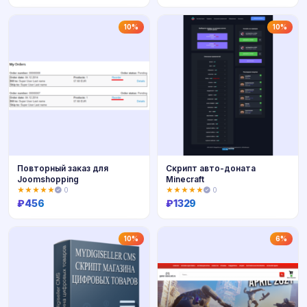
Купить
Купить
10%
10%
Повторный заказ для
Скрипт авто-доната
Joomshopping
Minecraft
★★★★★
0
★★★★★
0
₽
456
₽
1329
Купить
Купить
10%
6%