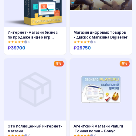
Интернет-магазин бизнес
Магазин цифровых товаров
по продаже видео игр
- движок Магазина Digiseller
Digiseller
★★★★★
0
★★★★★
0
₽
39700
₽
29750
Купить
Купить
5%
5%
Это полноценный интернет-
Агентский магазин Plati.ru
магазин
.Точная копия + Бонус
★★★★★
0
★★★★★
0