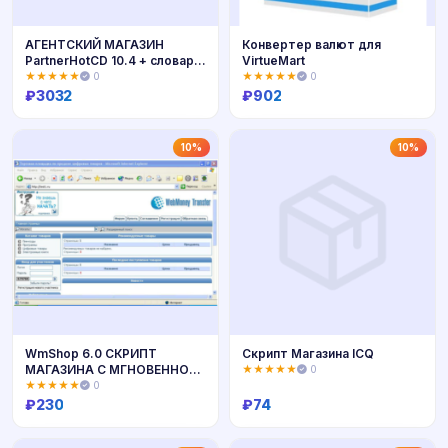
АГЕНТСКИЙ МАГАЗИН
Конвертер валют для
PartnerHotCD 10.4 + словарь
VirtueMart
1757 слов
★★★★★
0
★★★★★
0
₽
3032
₽
902
Купить
Купить
10%
10%
WmShop 6.0 СКРИПТ
Скрипт Магазина ICQ
МАГАЗИНА С МГНОВЕННОЙ
★★★★★
0
ПОКУПКОЙ
★★★★★
0
₽
230
₽
74