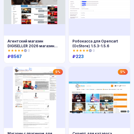
Агентский магазин
Робокасса для Opencart
DIGISELLER 2026 магазин
(OcStore) 1.5.3-1.5.6
ключей и аккаунтов
★★★★★
0
★★★★★
0
₽
8567
₽
223
Купить
Купить
5%
5%
Магазин с плагином для
Скрипт для каталога