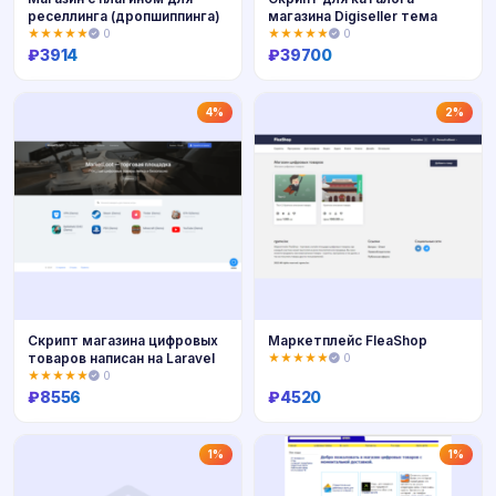
реселлинга (дропшиппинга)
магазина Digiseller тема
★★★★★
0
★★★★★
0
₽
3914
₽
39700
Купить
Купить
4%
2%
Скрипт магазина цифровых
Маркетплейс FleaShop
товаров написан на Laravel
★★★★★
0
★★★★★
0
₽
8556
₽
4520
Купить
Купить
1%
1%