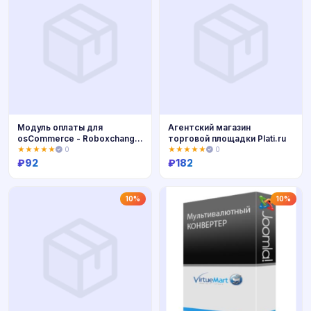
Модуль оплаты для
Aгентский магазин
osCommerce - Roboxchange
торговой площадки Plati.ru
(WebMoney, E
★★★★★
0
★★★★★
0
₽
92
₽
182
Купить
Купить
10%
10%