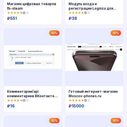
Магазин цифровых товаров
Модуль входа и
fb-steam
регистрации Loginza для
OpenCart 1.5.x
★★★★★
0
★★★★★
0
₽
551
₽
38
Купить
Купить
15%
15%
Комментарии/api
Готовый интернет-магазин
комментариев ВКонтакте
Moscov-phones.ru
для OpenCart 1.5
★★★★★
0
★★★★★
0
₽
16
₽
15000
Купить
Купить
10%
10%