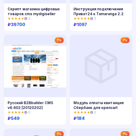
Скрипт магазина цифровых
Инструкция подключения
товаров cms mydigiseller
Приват24 к Tamaranga 2.2
★★★★★
0
★★★★★
0
₽
39700
₽
1097
Купить
Купить
1%
1%
Русский B2Bbuilder CMS
Модуль оплаты квитанция
v6.602 [20120202]
Сбербанк для opencart
★★★★★
0
★★★★★
0
₽
549
₽
184
Купить
Купить
1%
1%