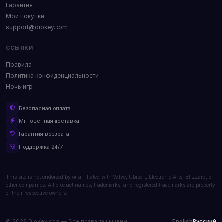
Гарантия
Мои покупки
support@diokey.com
ССЫЛКИ
Правила
Политика конфиденциальности
Ночь игр
Безопасная оплата
Мгновенная доставка
Гарантия возврата
Поддержка 24/7
This site is not endorsed by or affiliated with Valve, Ubisoft, Electronic Arts, Blizzard, or
other companies. All product names, trademarks, and registered trademarks are property
of their respective owners.
© 2026 DioKey.com — Все права защищены.
English
Русский