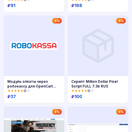
₽
91
₽
198
Купить
Купить
5%
5%
Модуль оплаты через
Скрипт Million Dollar Pixel
робокассу для OpenCart
Script FULL 7.3b RUS
1.5.x
★★★★★
0
★★★★★
0
₽
37
₽
100
Купить
Купить
5%
5%