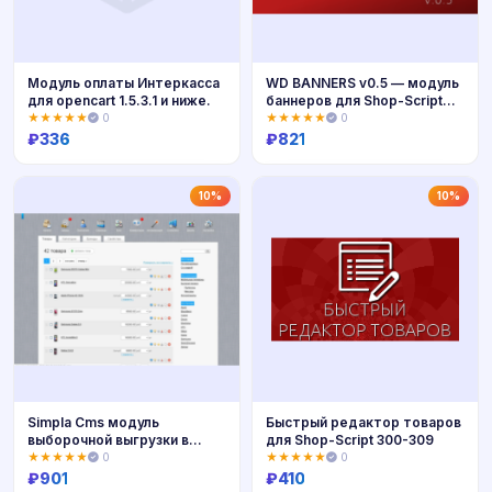
Модуль оплаты Интеркасса
WD BANNERS v0.5 — модуль
для opencart 1.5.3.1 и ниже.
баннеров для Shop-Script
309
★★★★★
0
★★★★★
0
₽
336
₽
821
Купить
Купить
10%
10%
Simpla Cms модуль
Быстрый редактор товаров
выборочной выгрузки в
для Shop-Script 300-309
Yandex Market
★★★★★
0
★★★★★
0
₽
901
₽
410