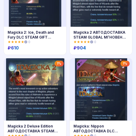
Magicka 2: Ice, Death and
Magicka 2 АВТОДОСТАВКА
Fury DLC STEAM GIFT
STEAM GLOBAL МГНОВЕННО
РОССИЯ
ЛИЦЕНЗИЯ
★★★★★
0
★★★★★
0
₽
610
₽
904
Купить
Купить
1%
1%
Magicka 2 Deluxe Edition
Magicka: Nippon
АВТОДОСТАВКА STEAM
АВТОДОСТАВКА DLC
РОССИЯ
STEAM GIFT РОССИЯ
★★★★★
0
★★★★★
0