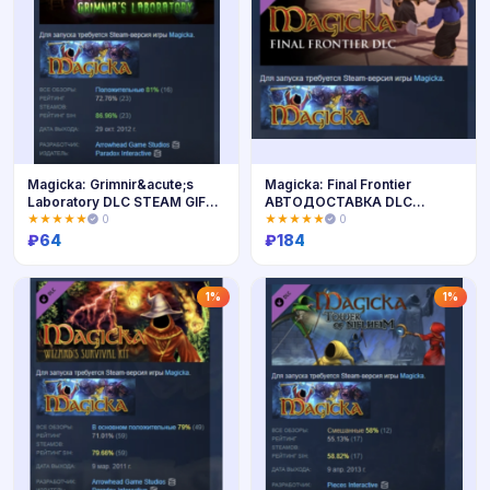
Magicka: Grimnir&acute;s
Magicka: Final Frontier
Laboratory DLC STEAM GIFT
АВТОДОСТАВКА DLC
РОССИЯ
STEAM РОССИЯ
★★★★★
0
★★★★★
0
₽
64
₽
184
Купить
Купить
1%
1%