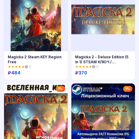
Magicka 2 Steam KEY Region
Magicka 2 - Deluxe Edition (5
Free
in 1) STEAM КЛЮЧ /
РФ+КЗ+СНГ
★★★★★
0
★★★★★
0
₽
484
₽
370
Купить
Купить
1%
1%