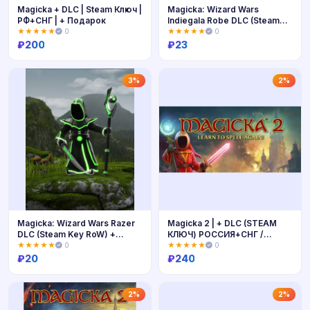
Magicka + DLC | Steam Ключ |
Magicka: Wizard Wars
РФ+СНГ | + Подарок
Indiegala Robe DLC (Steam
Key RoW)
★★★★★
0
★★★★★
0
₽
200
₽
23
Купить
Купить
3%
2%
Magicka: Wizard Wars Razer
Magicka 2 | + DLC (STEAM
DLC (Steam Key RoW) +
КЛЮЧ) РОССИЯ+СНГ /
АКЦИИ
РУССКИЙ ЯЗЫК
★★★★★
0
★★★★★
0
₽
20
₽
240
Купить
Купить
2%
2%