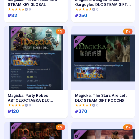
STEAM KEY GLOBAL
Gargoyles DLC STEAM GIFT
РОССИЯ
★★★★★
0
★★★★★
0
₽
82
₽
250
Купить
Купить
1%
1%
Magicka: Party Robes
Magicka: The Stars Are Left
АВТОДОСТАВКА DLC
DLC STEAM GIFT РОССИЯ
STEAM РОССИЯ
★★★★★
0
★★★★★
0
₽
120
₽
370
Купить
Купить
1%
1%