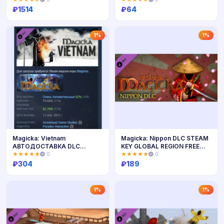
₽
1514
₽
64
Купить
Купить
1%
1%
Magicka: Vietnam
Magicka: Nippon DLC STEAM
АВТОДОСТАВКА DLC
KEY GLOBAL REGION FREE
STEAM GIFT РОССИЯ
ROW
★★★★★
0
★★★★★
0
₽
304
₽
189
Купить
Купить
1%
1%