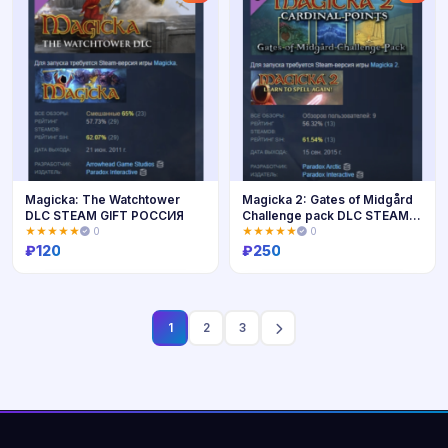
Magicka: The Watchtower
Magicka 2: Gates of Midgård
DLC STEAM GIFT РОССИЯ
Challenge pack DLC STEAM
РФ
★★★★★
0
★★★★★
0
₽
120
₽
250
Купить
Купить
1
2
3