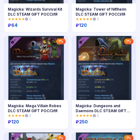
Magicka: Wizards Survival Kit
Magicka: Tower of Niflheim
DLC STEAM GIFT РОССИЯ
DLC STEAM GIFT РОССИЯ
★★★★★
0
★★★★★
0
₽
64
₽
120
Купить
Купить
1%
1%
Magicka: Mega Villain Robes
Magicka: Dungeons and
DLC STEAM GIFT РОССИЯ
Daemons DLC STEAM GIFT
РОССИЯ
★★★★★
0
★★★★★
0
₽
120
₽
250
Купить
Купить
1%
1%