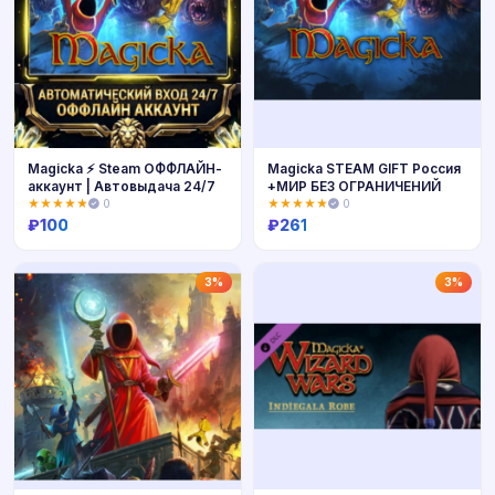
Magicka ⚡ Steam ОФФЛАЙН-
Magicka STEAM GIFT Россия
аккаунт | Автовыдача 24/7
+МИР БЕЗ ОГРАНИЧЕНИЙ
★★★★★
0
★★★★★
0
₽
100
₽
261
Купить
Купить
3%
3%