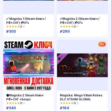
✅ Magicka 1 (Steam Ключ /
✅Magicka 2 (Steam Ключ /
РФ+СНГ) 💳0%
РФ+СНГ) 💳0%
★★★★★
0
★★★★★
0
₽
300
₽
290
Купить
Купить
1%
1%
⚫️Magicka 2 Steam Ключ
Magicka: Mega Villain Robes
РФ+СНГ +Бонус
DLC STEAM GLOBAL
★★★★★
0
★★★★★
0
₽
340
₽
164