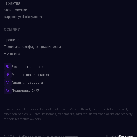
Гарантия
Мои покупки
support@diokey.com
ССЫЛКИ
Правила
Политика конфиденциальности
Ночь игр
Безопасная оплата
Мгновенная доставка
Гарантия возврата
Поддержка 24/7
This site is not endorsed by or affiliated with Valve, Ubisoft, Electronic Arts, Blizzard, or
other companies. All product names, trademarks, and registered trademarks are property
of their respective owners.
© 2026 DioKey.com — Все права защищены.
English
Русский