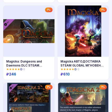
Купить
Купить
1%
1%
Magicka: Dungeons and
Magicka АВТОДОСТАВКА
Daemons DLC STEAM
STEAM GLOBAL МГНОВЕННО
GLOBAL
ЛИЦЕНЗИЯ
★★★★★
0
★★★★★
0
₽
246
₽
610
Купить
Купить
1%
1%