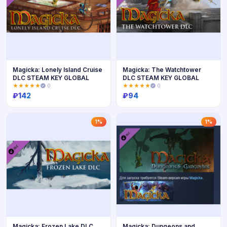
Magicka: Lonely Island Cruise
Magicka: The Watchtower
DLC STEAM KEY GLOBAL
DLC STEAM KEY GLOBAL
★★★★★
0
★★★★★
0
₽
142
₽
94
Купить
Купить
1%
1%
Magicka: Frozen Lake DLC
Magicka: Dungeons and