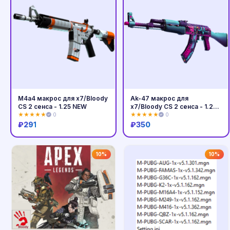
M4a4 макрос для x7/Bloody
Ak-47 макрос для
CS 2 сенса - 1.25 NEW
x7/Bloody CS 2 сенса - 1.25
NEW
★★★★★
0
★★★★★
0
₽
291
₽
350
Купить
Купить
10%
10%