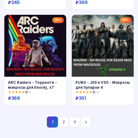
₽
245
₽
368
Купить
Купить
10%
10%
ARC Raiders - Торренте -
PUBG - JS9 и VSS - Макросы
макросы для bloody, x7
для Synapse 4
★★★★★
0
★★★★★
0
₽
368
₽
351
Купить
Купить
1
2
3