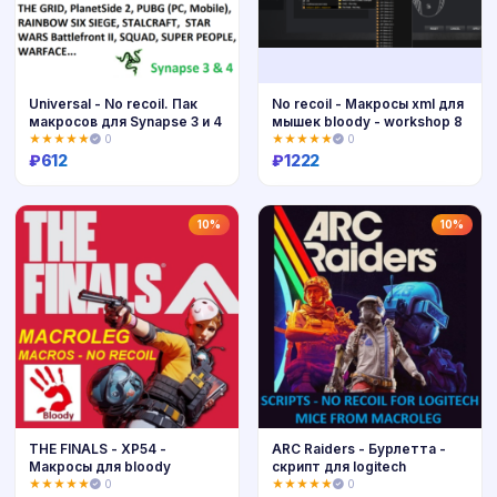
Universal - No recoil. Пак
No recoil - Макросы xml для
макросов для Synapse 3 и 4
мышек bloody - workshop 8
★★★★★
0
★★★★★
0
₽
612
₽
1222
Купить
Купить
10%
10%
THE FINALS - XP54 -
ARC Raiders - Бурлетта -
Макросы для bloody
скрипт для logitech
★★★★★
0
★★★★★
0