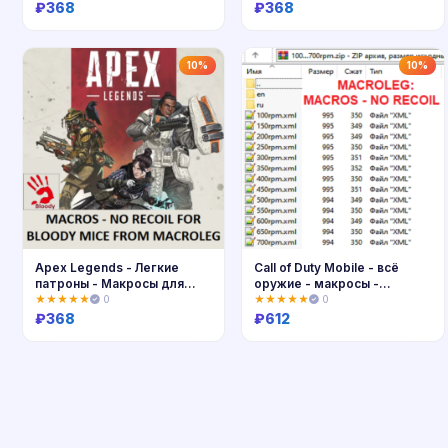
₽
368
₽
368
Купить
Купить
10%
10%
Apex Legends - Легкие
Call of Duty Mobile - всё
патроны - Макросы для
оружие - макросы -
bloody
Synapse 3 и 4
★★★★★
0
★★★★★
0
₽
368
₽
612
Купить
Купить