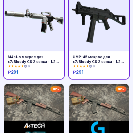
M4a1-s макрос для
UMP-45 макрос для
x7/Bloody CS 2 сенса - 1.25
x7/Bloody CS 2 сенса - 1.25
NEW
NEW
★★★★★
0
★★★★★
0
₽
291
₽
291
Купить
Купить
10%
10%