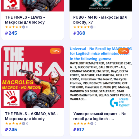
THE FINALS - LEWIS -
PUBG - M416 - макросы для
Макросы для bloody
bloody, x7
★★★★★
0
★★★★★
0
₽
245
₽
368
Купить
Купить
10%
10%
THE FINALS - AKIMBO, V9S -
Универсальный скрипт - No
Макросы для bloody
recoil для logitech -
battlefield, call of duty,
★★★★★
0
★★★★★
0
pubg...
₽
245
₽
612