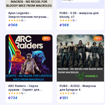
Apex Legends -
PUBG - 5.56 - макросы для
Энергетические патроны.
bloody, x7
Макросы - bloody
★★★★★
0
★★★★★
0
₽
368
₽
368
Купить
Купить
10%
10%
ARC Raiders - Серое
PUBG - ACE32 - Макросы
оружие - Скрипт для
для Synapse 4
logitech
★★★★★
0
★★★★★
0
₽
734
₽
351