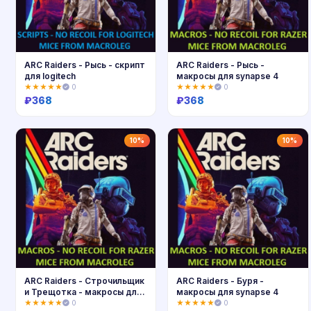
ARC Raiders - Рысь - скрипт
ARC Raiders - Рысь -
для logitech
макросы для synapse 4
★★★★★
0
★★★★★
0
₽
368
₽
368
Купить
Купить
10%
10%
ARC Raiders - Строчильщик
ARC Raiders - Буря -
и Трещотка - макросы для
макросы для synapse 4
synapse 4
★★★★★
0
★★★★★
0