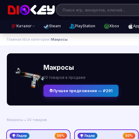
Каталог
Steam
PlayStation
Xbox
Ap
Главная
Все категории
Макросы
Макросы
20 товаров в продаже
Лучшее предложение — ₽291
Макросы • 20 товаров
Лидер
50%
Лидер
50%