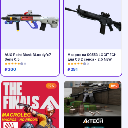
AUG Point Blank BLoody/x7
Макрос на SG553 LOGITECH
Sens 0.5
для CS 2 сенса - 2.5 NEW
★★★★★
0
★★★★★
0
₽
300
₽
291
Купить
Купить
10%
10%