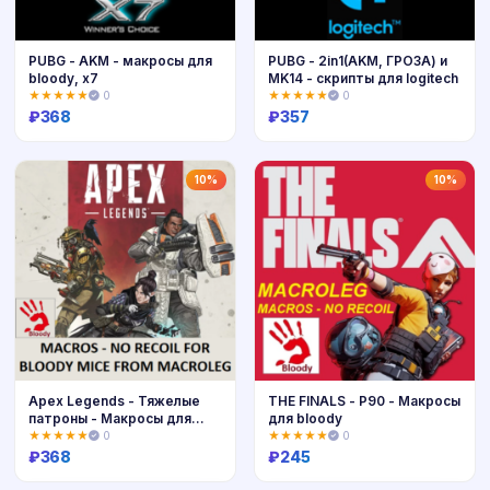
PUBG - AKM - макросы для
PUBG - 2in1(AKM, ГРОЗА) и
bloody, x7
MK14 - скрипты для logitech
★★★★★
0
★★★★★
0
₽
368
₽
357
Купить
Купить
10%
10%
Apex Legends - Тяжелые
THE FINALS - P90 - Макросы
патроны - Макросы для
для bloody
bloody
★★★★★
0
★★★★★
0
₽
368
₽
245