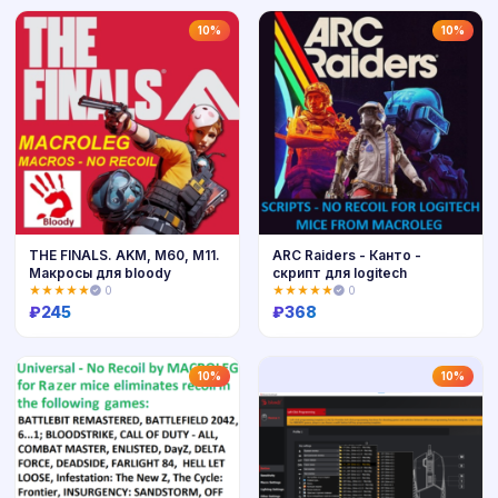
Купить
Купить
10%
10%
THE FINALS. AKM, M60, M11.
ARC Raiders - Канто -
Макросы для bloody
скрипт для logitech
★★★★★
0
★★★★★
0
₽
245
₽
368
Купить
Купить
10%
10%