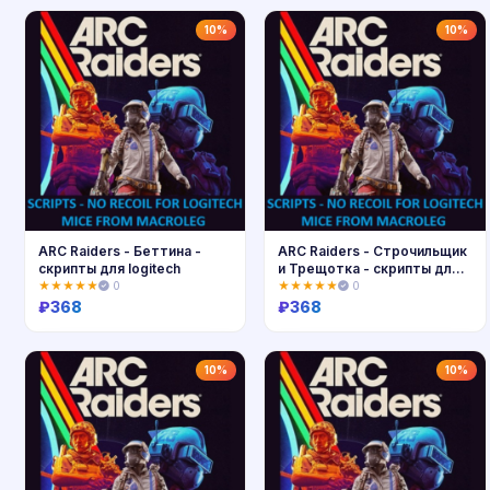
Купить
Купить
10%
10%
ARC Raiders - Беттина -
ARC Raiders - Строчильщик
скрипты для logitech
и Трещотка - скрипты для
logitech
★★★★★
0
★★★★★
0
₽
368
₽
368
Купить
Купить
10%
10%