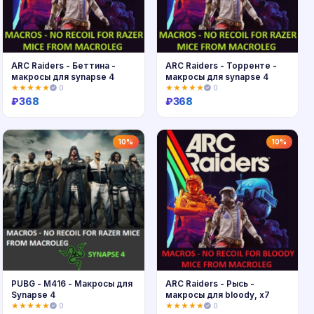
ARC Raiders - Беттина -
ARC Raiders - Торренте -
макросы для synapse 4
макросы для synapse 4
★★★★★
0
★★★★★
0
₽
368
₽
368
Купить
Купить
10%
10%
PUBG - M416 - Макросы для
ARC Raiders - Рысь -
Synapse 4
макросы для bloody, x7
★★★★★
0
★★★★★
0