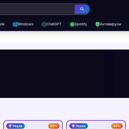
ple
Windows
ChatGPT
Spotify
Антивирусы
Лидер
50%
Лидер
50%