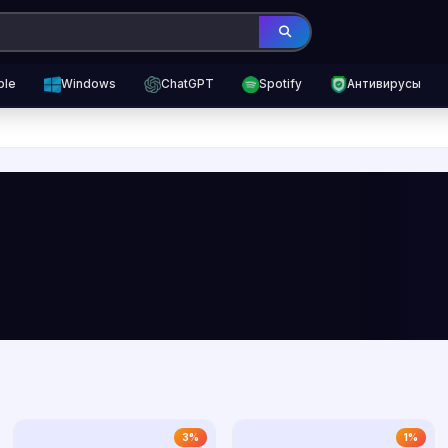
ple
Windows
ChatGPT
Spotify
Антивирусы
3%
1%