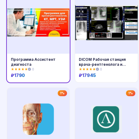
Программа Ассистент
DICOM Рабочая станция
диагноста
врача-рентгенолога и
лаборанта
★★★★★
0
★★★★★
0
₽
1790
₽
17945
Купить
Купить
1%
1%