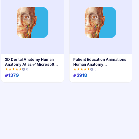
3D Dental Anatomy Human
Patient Education Animations
Anatomy Atlas ✅ Microsoft
Human Anatomy
Store
Atlas✅MSstor
★★★★★
0
★★★★★
0
₽
1379
₽
2918
Купить
Купить