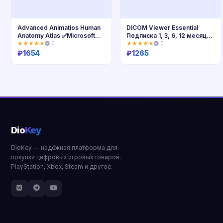
Advanced Animatios Human
DICOM Viewer Essential
Anatomy Atlas ✅Microsoft
Подписка 1, 3, 6, 12 месяцев
Store
✅ Microsoft Store ПК
★★★★★
0
★★★★★
0
₽
1654
₽
1265
Купить
Купить
Dio
Key
DioKey — надёжная платформа для
покупки цифровых игровых товаров.
PlayStation, Xbox, Steam и другое.