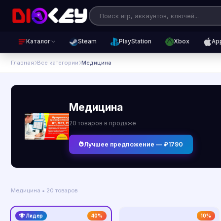
Каталог
Steam
PlayStation
Xbox
Ap
Главная
Все категории
Медицина
Медицина
20 товаров в продаже
Лучшее предложение — ₽1790
Медицина • 20 товаров
Лидер
40%
10%