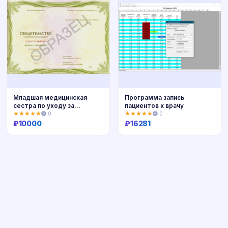
Младшая медицинская
Программа запись
сестра по уходу за
пациентов к врачу
больными
★★★★★
0
★★★★★
0
₽
10000
₽
16281
Купить
Купить