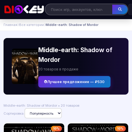
Главная
Все категории
Middle-earth: Shadow of Mordor
Middle-earth: Shadow of
Mordor
20 товаров в продаже
Лучшее предложение — ₽530
Middle-earth: Shadow of Mordor • 20 товаров
Сортировка:
10%
10%