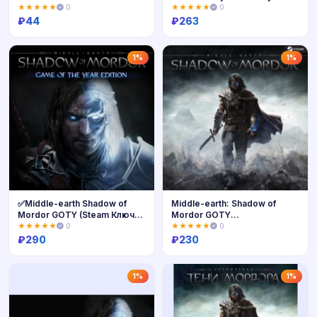
GLOBAL
★★★★★
0
★★★★★
0
₽
44
₽
263
Купить
Купить
1%
1%
✅Middle-earth Shadow of
Middle-earth: Shadow of
Mordor GOTY (Steam Ключ
Mordor GOTY
РФ+Мир)
🔵(STEAM/GLOBAL)
★★★★★
0
★★★★★
0
₽
290
₽
230
Купить
Купить
1%
1%