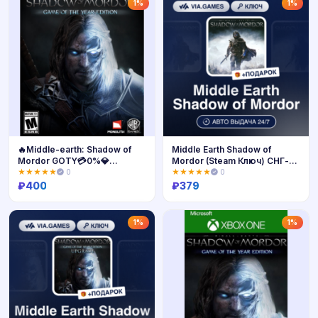
Купить
Купить
1%
1%
🔥Middle-earth: Shadow of
Middle Earth Shadow of
Mordor GOTY💳0%💎
Mordor (Steam Ключ) СНГ-
ГАРАНТИЯ🔥
МИР (БЕЗ РФ) + ПОДАРОК
★★★★★
0
★★★★★
0
₽
400
₽
379
Купить
Купить
1%
1%