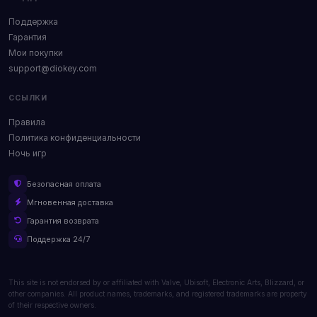
Поддержка
Гарантия
Мои покупки
support@diokey.com
ССЫЛКИ
Правила
Политика конфиденциальности
Ночь игр
Безопасная оплата
Мгновенная доставка
Гарантия возврата
Поддержка 24/7
This site is not endorsed by or affiliated with Valve, Ubisoft, Electronic Arts, Blizzard, or
other companies. All product names, trademarks, and registered trademarks are property
of their respective owners.