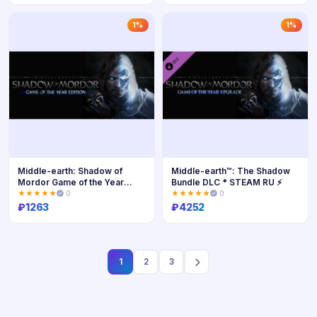
Купить
Купить
1%
1%
Middle-earth: Shadow of
Middle-earth™: The Shadow
Mordor Game of the Year
Bundle DLC * STEAM RU ⚡
Edition
★★★★★
0
★★★★★
0
₽
1263
₽
4252
Купить
Купить
1
2
3