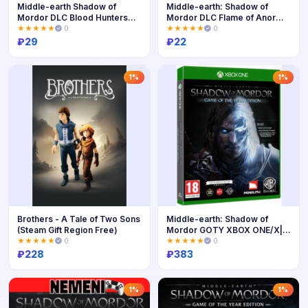
Middle-earth Shadow of
Middle-earth: Shadow of
Mordor DLC Blood Hunters
Mordor DLC Flame of Anor
Warband
Rune
★★★★★
0
★★★★★
0
₽
29
₽
22
Купить
Купить
1%
1%
Brothers - A Tale of Two Sons
Middle-earth: Shadow of
(Steam Gift Region Free)
Mordor GOTY XBOX ONE/X|S
Ключ🔑
★★★★★
0
★★★★★
0
₽
228
₽
383
Купить
Купить
1%
1%