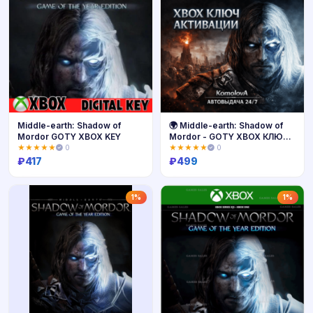
Middle-earth: Shadow of
🌍 Middle-earth: Shadow of
Mordor GOTY XBOX KEY
Mordor - GOTY XBOX КЛЮЧ
🔑+🎁
★★★★★
0
★★★★★
0
₽
417
₽
499
Купить
Купить
1%
1%