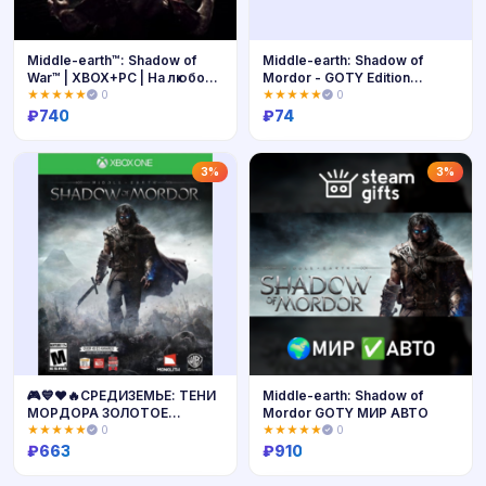
Middle-earth™: Shadow of
Middle-earth: Shadow of
War™ | XBOX+PC | На любой
Mordor - GOTY Edition
аккаунт
Upgrade🔑
★★★★★
0
★★★★★
0
₽
740
₽
74
Купить
Купить
3%
3%
🎮💙❤️🔥СРЕДИЗЕМЬЕ: ТЕНИ
Middle-earth: Shadow of
МОРДОРА ЗОЛОТОЕ
Mordor GOTY МИР АВТО
ИЗДАНИЕ XBOX🔑КЛЮЧ AR
★★★★★
0
★★★★★
0
ЛИЦЕНЗИЯ
₽
663
₽
910