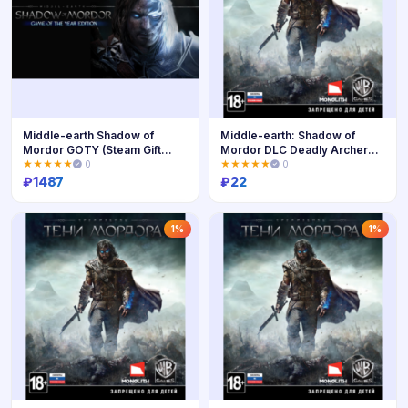
Middle-earth Shadow of
Middle-earth: Shadow of
Mordor GOTY (Steam Gift
Mordor DLC Deadly Archer
RegFree)
Rune
★★★★★
0
★★★★★
0
₽
1487
₽
22
Купить
Купить
1%
1%