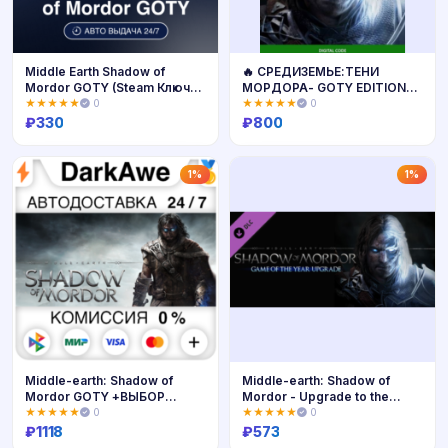
Middle Earth Shadow of
🔥 СРЕДИЗЕМЬЕ:ТЕНИ
Mordor GOTY (Steam Ключ)
МОРДОРА- GOTY EDITION
РФ-СНГ-МИР + ПОДАРОК
XBOX КЛЮЧ🔑
★★★★★
0
★★★★★
0
₽
330
₽
800
Купить
Купить
1%
1%
Middle-earth: Shadow of
Middle-earth: Shadow of
Mordor GOTY +ВЫБОР
Mordor - Upgrade to the
⚡️АВТО 💳0%
GOTY Ed
★★★★★
0
★★★★★
0
₽
1118
₽
573