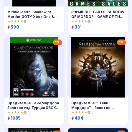
Middle-earth: Shadow of
✅❤️MIDDLE-EARTH: SHADOW
Mordor GOTY Xbox One &
OF MORDOR - GAME OF THE
Series
YEAR EDITION❤️XBOX
★★★★★
0
★★★★★
0
ONE|XS🔑КЛЮЧ
₽
590
₽
331
Купить
Купить
1%
1%
Средиземье Тени Мордора
Средиземье™: Тени
Золотое изд Турция XBOX
Мордора™ - Золотое
Ключ 🔑
изданиe для Xbox🔑
★★★★★
0
★★★★★
0
₽
1085
₽
494