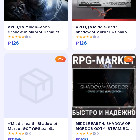
АРЕНДА Middle-earth
АРЕНДА Middle-earth
Shadow of Mordor Game of
Shadow of Mordor & Shadow
the Year Edition [Xbox]
of War [Xbox] Личный
★★★★★
0
★★★★★
0
Личный Аккаунт
Аккаунт
₽
126
₽
126
Купить
Купить
2%
1%
✅Middle-earth: Shadow of
MIDDLE EARTH: SHADOW OF
Mordor GOTY🎁Steam🌐
MORDOR GOTY (STEAM/ВСЕ
Выбор
СТРАНЫ)
★★★★★
0
★★★★★
0
₽
1295
₽
240