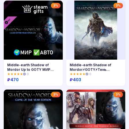
Купить
Купить
3%
3%
Middle-earth Shadow of
Middle-earth Shadow of
Mordor Up to GOTY МИР
Mordor⚡GOTY⚡Тень
АВТО
Мордора ГОТИ⚡🌎
★★★★★
0
★★★★★
0
₽
470
₽
403
Купить
Купить
3%
3%