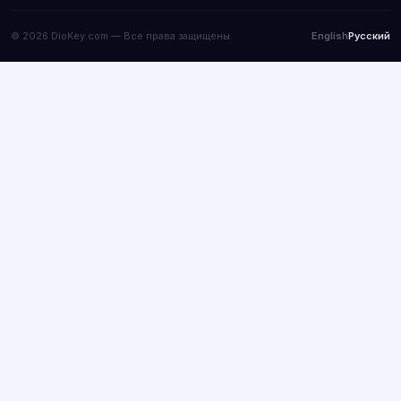
© 2026 DioKey.com — Все права защищены.
English
Русский