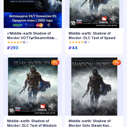
✅Middle-earth Shadow of
Middle-earth: Shadow of
Mordor GOTY✔️Steam⭐Ключ
Mordor: DLC Test of Speed
Активации🔑
★★★★★
0
★★★★★
0
РФ+СНГ✔️АКЦИЯ🎁0% Карты
₽
290
₽
44
💳
Купить
Купить
1%
1%
Middle-earth: Shadow of
Middle-earth: Shadow of
Mordor: DLC Test of Wisdom
Mordor Goty Steam Key