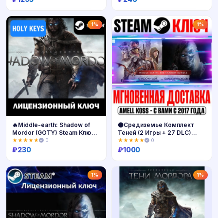
Купить
Купить
1%
1%
🔥Middle-earth: Shadow of
⚫Средиземье Комплект
Mordor (GOTY) Steam Ключ
Теней (2 Игры + 27 DLC)
+бонус
Steam Ключ
★★★★★
0
★★★★★
0
₽
230
₽
1000
Купить
Купить
1%
1%