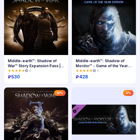
Middle-earth™: Shadow of
Middle-earth™: Shadow of
War™ Story Expansion Pass |
Mordor™ - Game of the Year
XBOX+PC | На любой
Edition | XBOX | На любой
★★★★★
0
★★★★★
0
аккаунт
аккаунт
₽
530
₽
428
Купить
Купить
10%
3%