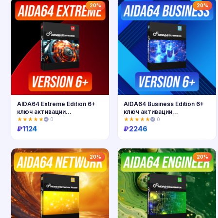
Купить
Купить
20%
20%
AIDA64 Extreme Edition 6+
AIDA64 Business Edition 6+
ключ активации
ключ активации
(Бессрочно)
(Бессрочно)
★★★★★
0
★★★★★
0
₽
1124
₽
2246
Купить
Купить
20%
20%