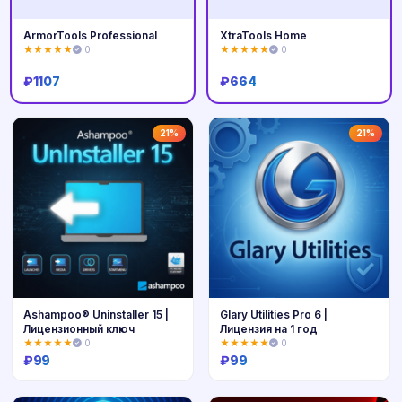
ArmorTools Professional
XtraTools Home
★★★★★
0
★★★★★
0
₽
1107
₽
664
Купить
Купить
21%
21%
Ashampoo® Uninstaller 15 |
Glary Utilities Pro 6 |
Лицензионный ключ
Лицензия на 1 год
★★★★★
0
★★★★★
0
₽
99
₽
99