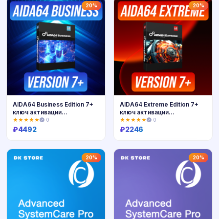
Купить
Купить
20%
20%
AIDA64 Business Edition 7+
AIDA64 Extreme Edition 7+
ключ активации
ключ активации
(Бессрочно)
(Бессрочно)
★★★★★
0
★★★★★
0
₽
4492
₽
2246
Купить
Купить
20%
20%