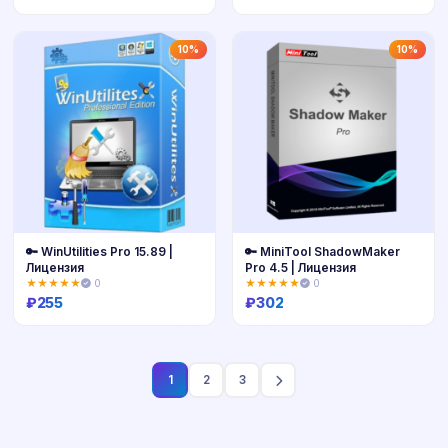
Купить
Купить
10%
10%
🔑 WinUtilities Pro 15.89 |
🔑 MiniTool ShadowMaker
Лицензия
Pro 4.5 | Лицензия
★★★★★
0
★★★★★
0
₽
255
₽
302
Купить
Купить
1
2
3