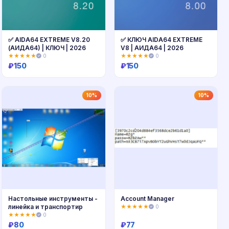
✅ AIDA64 EXTREME V8.20
✅ КЛЮЧ AIDA64 EXTREME
(АИДА64) | КЛЮЧ | 2026
V8 | АИДА64 | 2026
★★★★★
0
★★★★★
0
₽
150
₽
150
Купить
Купить
10%
10%
Настольные инструменты -
Account Manager
линейка и транспортир
★★★★★
0
★★★★★
0
₽
80
₽
77