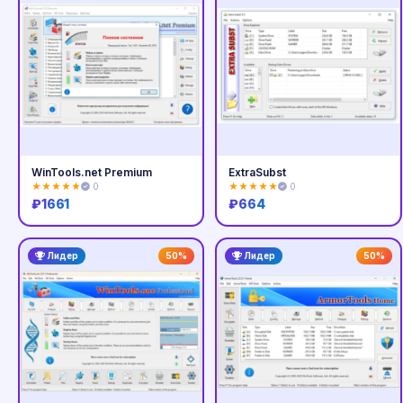
WinTools.net Premium
ExtraSubst
★★★★★
0
★★★★★
0
₽
1661
₽
664
Купить
Купить
Лидер
50%
Лидер
50%