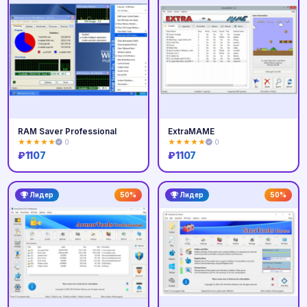
RAM Saver Professional
ExtraMAME
★★★★★
0
★★★★★
0
₽
1107
₽
1107
Купить
Купить
Лидер
50%
Лидер
50%