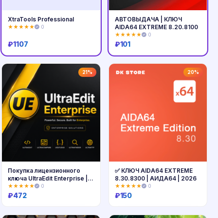
XtraTools Professional
АВТОВЫДАЧА | КЛЮЧ
AIDA64 EXTREME 8.20.8100
★★★★★
0
★★★★★
0
₽
1107
₽
101
Купить
Купить
21%
20%
Покупка лицензионного
✅ КЛЮЧ AIDA64 EXTREME
ключа UltraEdit Enterprise |
8.30.8300 | АИДА64 | 2026
Мгновенная цифровая
★★★★★
0
★★★★★
0
доставка
₽
472
₽
150