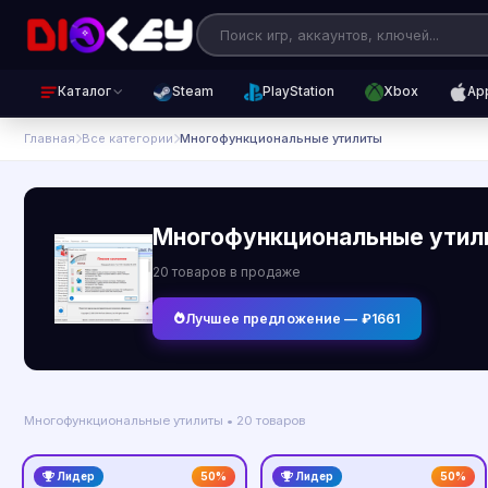
Каталог
Steam
PlayStation
Xbox
Ap
Главная
Все категории
Mногофункциональные утилиты
Mногофункциональные утил
20 товаров в продаже
Лучшее предложение — ₽1661
Mногофункциональные утилиты • 20 товаров
Лидер
50%
Лидер
50%