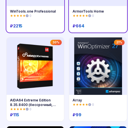
WinTools.one Professional
ArmorTools Home
★★★★★
0
★★★★★
0
₽
2215
₽
664
Купить
Купить
30%
21%
AIDA64 Extreme Edition
Array
8.35.8400 (бессрочный,
★★★★★
0
лицензионный ключ)
★★★★★
0
₽
115
₽
99