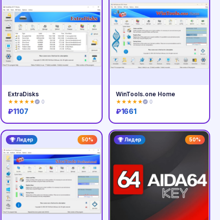
ExtraDisks
WinTools.one Home
★★★★★
0
★★★★★
0
₽
1107
₽
1661
Купить
Купить
Лидер
50%
Лидер
50%