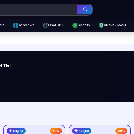
ple
Windows
ChatGPT
Spotify
Антивирусы
иты
Лидер
50%
Лидер
50%