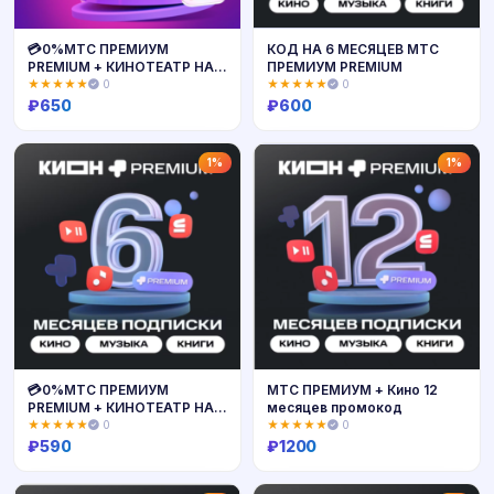
💳0%МТС ПРЕМИУМ
КОД НА 6 МЕСЯЦЕВ МТС
PREMIUM + КИНОТЕАТР НА 6
ПРЕМИУМ PREMIUM
МЕСЯЦЕВ🔥
★★★★★
0
★★★★★
0
₽
650
₽
600
Купить
Купить
1%
1%
💳0%МТС ПРЕМИУМ
МТС ПРЕМИУМ + Кино 12
PREMIUM + КИНОТЕАТР НА 6
месяцев промокод
МЕСЯЦЕВ🔥
★★★★★
0
★★★★★
0
₽
590
₽
1200