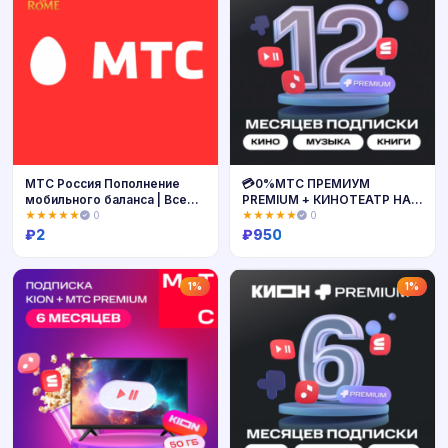
МТС Россия Пополнение
💳0%МТС ПРЕМИУМ
мобильного баланса | Все
PREMIUM + КИНОТЕАТР НА
операторы
12 МЕСЯЦЕВ🔥
★★★★★
0
★★★★★
0
₽
2
₽
950
Купить
Купить
1%
1%