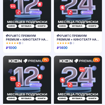
💳0%МТС ПРЕМИУМ
💳0%МТС ПРЕМИУМ
PREMIUM + КИНОТЕАТР НА
PREMIUM + КИНОТЕАТР НА
12 МЕСЯЦЕВ🔥
24 МЕСЯЦА🔥
★★★★★
0
★★★★★
0
₽
1000
₽
1400
Купить
Купить
1%
1%