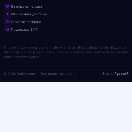
Безопасная оплата
Мгновенная доставка
Гарантия возврата
Поддержка 24/7
This site is not endorsed by or affiliated with Valve, Ubisoft, Electronic Arts, Blizzard, or
other companies. All product names, trademarks, and registered trademarks are property
of their respective owners.
© 2026 DioKey.com — Все права защищены.
English
Русский