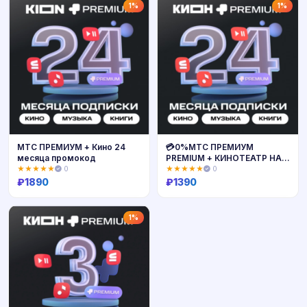
Купить
Купить
1%
1%
МТС ПРЕМИУМ + Кино 24
💳0%МТС ПРЕМИУМ
месяца промокод
PREMIUM + КИНОТЕАТР НА
24 МЕСЯЦА
★★★★★
0
★★★★★
0
₽
1890
₽
1390
Купить
Купить
1%