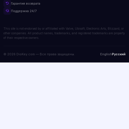
Гарантия возврата
Поддержка 24/7
This site is not endorsed by or affiliated with Valve, Ubisoft, Electronic Arts, Blizzard, or
other companies. All product names, trademarks, and registered trademarks are property
of their respective owners.
© 2026 DioKey.com — Все права защищены.
English
Русский