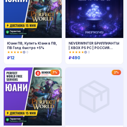
Юани ПВ, Купить Юани в ПВ,
NEVERWINTER БРИЛЛИАНТЫ
ПВ Голд быстро +5%
| XBOX PS PC | РОССИЯ
ЕВРОПА
★★★★★
0
★★★★★
0
₽
12
₽
490
Купить
Купить
7%
2%