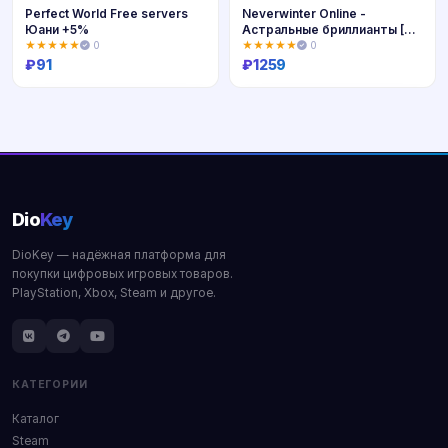
Perfect World Free servers
Neverwinter Online -
Юани +5%
Астральные бриллианты [RU
сервер]
★★★★★
0
★★★★★
0
₽
91
₽
1259
Купить
Купить
Dio
Key
DioKey — надёжная платформа для
покупки цифровых игровых товаров.
PlayStation, Xbox, Steam и другое.
КАТЕГОРИИ
Каталог
Steam