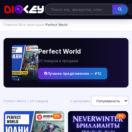
Главная
Все категории
Perfect World
Perfect World
20 товаров в продаже
Лучшее предложение — ₽12
Perfect World • 20 товаров
Сортировка:
7%
7%