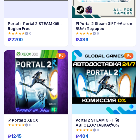
Portal + Portal 2 STEAM Gift -
📕Portal 2 Steam GIFT ⭐Авто⭐
Region Free
RU✅+Подарок
★★★★★
0
★★★★★
0
₽
2200
₽
486
Купить
Купить
1%
1%
☀️Portal 2 XBOX
Portal 2 STEAM GIFT 🚀
АВТОДОСТАВКА💳0%
★★★★★
0
★★★★★
0
₽
1245
₽
404