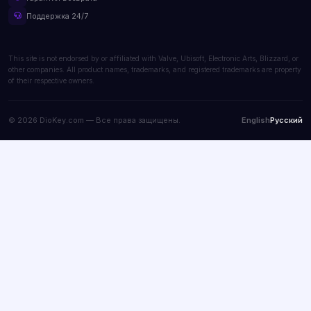
Поддержка 24/7
This site is not endorsed by or affiliated with Valve, Ubisoft, Electronic Arts, Blizzard, or
other companies. All product names, trademarks, and registered trademarks are property
of their respective owners.
© 2026 DioKey.com — Все права защищены.
English
Русский