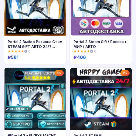
Portal 2 Выбор Региона Стим
Portal 2 Steam Gift / Россия +
STEAM GIFT АВТО 24/7
МИР / АВТО
ГАРАНТИЯ
★★★★★
0
★★★★★
0
₽
581
₽
406
Купить
Купить
1%
1%
🎁Portal 2 *RU/BY/UA/СНГ
Portal 2 STEAM