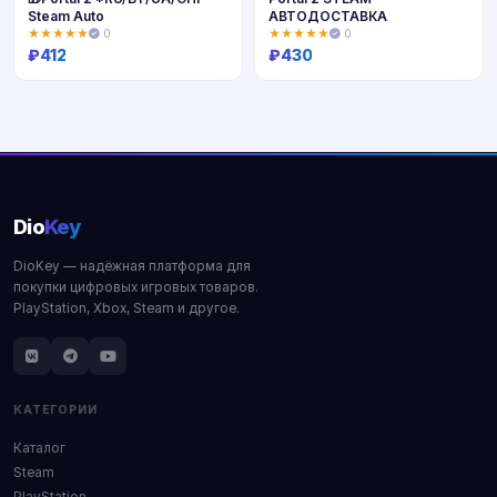
Steam Auto
АВТОДОСТАВКА
★★★★★
0
★★★★★
0
₽
412
₽
430
Купить
Купить
Dio
Key
DioKey — надёжная платформа для
покупки цифровых игровых товаров.
PlayStation, Xbox, Steam и другое.
КАТЕГОРИИ
Каталог
Steam