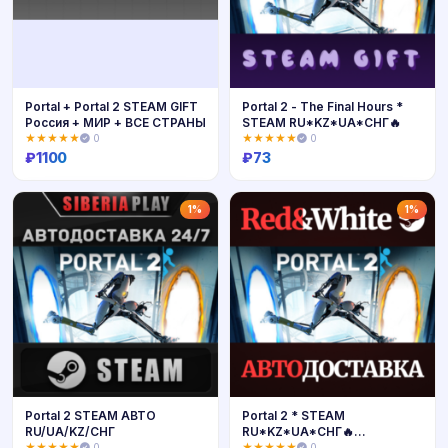
Portal + Portal 2 STEAM GIFT
Portal 2 - The Final Hours *
Россия + МИР + ВСЕ СТРАНЫ
STEAM RU*KZ*UA*СНГ🔥
★★★★★
0
★★★★★
0
₽
1100
₽
73
Купить
Купить
1%
1%
Portal 2 STEAM АВТО
Portal 2 * STEAM
RU/UA/KZ/СНГ
RU*KZ*UA*СНГ🔥
АВТОДОСТАВКА
★★★★★
0
★★★★★
0