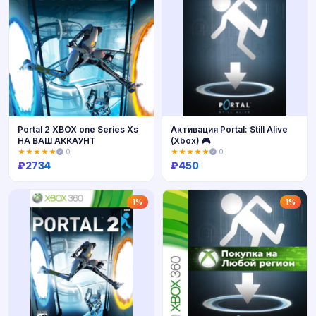
Portal 2 XBOX one Series Xs
Активация Portal: Still Alive
НА ВАШ АККАУНТ
(Xbox) 🎮
★★★★★
0
★★★★★
0
₽
2734
₽
450
Купить
Купить
1%
1%