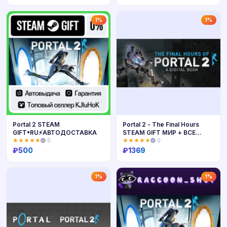
Купить
Купить
1%
1%
Portal 2 STEAM
Portal 2 - The Final Hours
GIFT•RU⚡️АВТОДОСТАВКА
STEAM GIFT МИР + ВСЕ
СТРАНЫ
★★★★★
0
★★★★★
0
₽
500
₽
1369
Купить
Купить
1%
1%