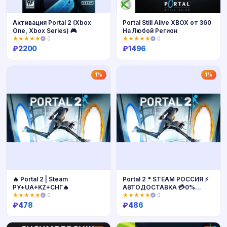
Активация Portal 2 (Xbox
Portal Still Alive XBOX от 360
One, Xbox Series) 🎮
На Любой Регион
★★★★★
0
★★★★★
0
₽
2200
₽
1496
Купить
Купить
1%
1%
🔥 Portal 2 | Steam
Portal 2 * STEAM РОССИЯ ⚡
РУ+UA+KZ+СНГ🔥
АВТОДОСТАВКА 💳0%
КАРТЫ
★★★★★
0
★★★★★
0
₽
478
₽
486