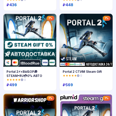
₽
436
₽
448
Купить
Купить
1%
1%
Portal 2⚡️+ВЫБОР🎁
Portal 2 СТИМ Steam Gift
STEAM•RU💳0% АВТО
★★★★★
0
★★★★★
0
₽
499
₽
569
Купить
Купить
1%
1%