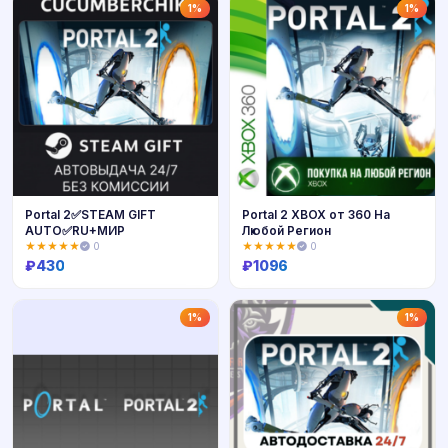
Купить
Купить
1%
1%
Portal 2✅STEAM GIFT
Portal 2 XBOX от 360 На
AUTO✅RU+МИР
Любой Регион
★★★★★
0
★★★★★
0
₽
430
₽
1096
Купить
Купить
1%
1%