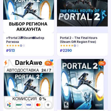
✅Portal 2🎁Steam🌐Выбор
Portal 2 - The Final Hours
Региона
(Steam Gift Region Free)
★★★★★
0
★★★★★
0
₽
513
₽
2290
Купить
Купить
1%
1%