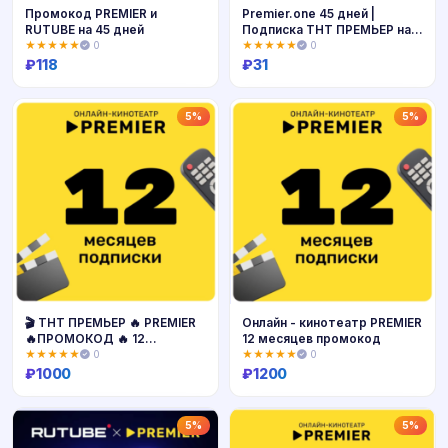
Промокод PREMIER и
Premier.one 45 дней |
RUTUBE на 45 дней
Подписка ТНТ ПРЕМЬЕР на
45 дней (промокод)
★★★★★
0
★★★★★
0
₽
118
₽
31
Купить
Купить
5%
5%
🎬 ТНТ ПРЕМЬЕР 🔥 PREMIER
Онлайн - кинотеатр PREMIER
🔥ПРОМОКОД 🔥 12
12 месяцев промокод
МЕСЯЦЕВ 🔥
★★★★★
0
★★★★★
0
₽
1000
₽
1200
Купить
Купить
5%
5%