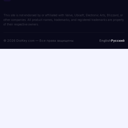
This site is not endorsed by or affiliated with Valve, Ubisoft, Electronic Arts, Blizzard, or
other companies. All product names, trademarks, and registered trademarks are property
of their respective owners.
© 2026 DioKey.com — Все права защищены.
English
Русский