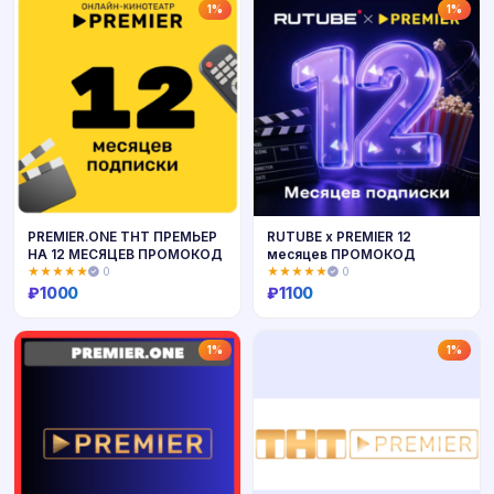
Купить
Купить
1%
1%
PREMIER.ONE ТНТ ПРЕМЬЕР
RUTUBE х PREMIER 12
НА 12 МЕСЯЦЕВ ПРОМОКОД
месяцев ПРОМОКОД
★★★★★
0
★★★★★
0
₽
1000
₽
1100
Купить
Купить
1%
1%