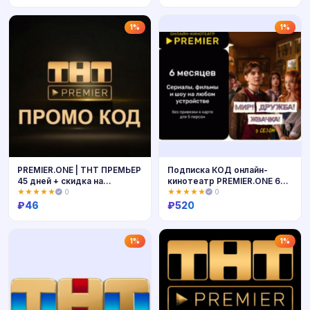
ПРЕМЬЕР
Купить
Купить
1%
1%
PREMIER.ONE | ТНТ ПРЕМЬЕР
Подписка КОД онлайн-
45 дней + скидка на
кинотеатр PREMIER.ONE 6
продление. Хиты мирового
ЛИЦЕНЗИЯ КЛЮЧ KEY
★★★★★
0
★★★★★
0
кино в HD
РОССИЯ
₽
46
₽
520
Купить
Купить
1%
1%