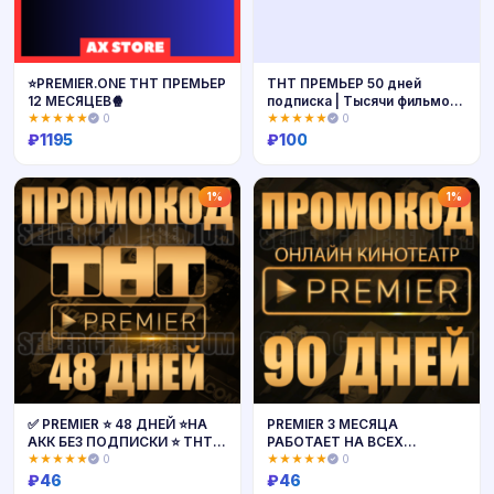
⭐️PREMIER.ONE ТНТ ПРЕМЬЕР
ТНТ ПРЕМЬЕР 50 дней
12 МЕСЯЦЕВ🍿
подписка | Тысячи фильмов
и сериалов. TNT
★★★★★
0
★★★★★
0
PREMIER.ONE промокод.
₽
1195
₽
100
Купить
Купить
1%
1%
✅ PREMIER ⭐ 48 ДНЕЙ ⭐НА
PREMIER 3 МЕСЯЦА
АКК БЕЗ ПОДПИСКИ ⭐ ТНТ
РАБОТАЕТ НА ВСЕХ
ПРЕМЬЕР
АККАУНТАХ БЕЗ АКТИВНОЙ
★★★★★
0
★★★★★
0
ПРОМОКОД 50-90 ДНЕЙ
₽
46
₽
46