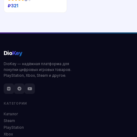
₽
321
Купить
Dio
Key
DioKey — надёжная платформа для
покупки цифровых игровых товаров.
PlayStation, Xbox, Steam и другое.
КАТЕГОРИИ
Каталог
Steam
PlayStation
Xbox