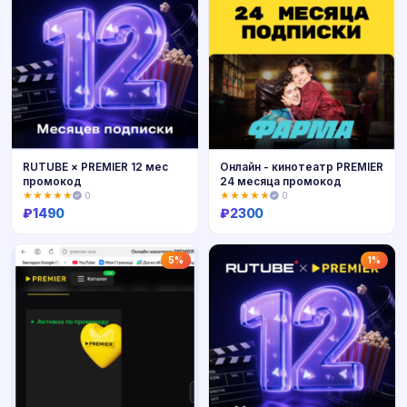
RUTUBE × PREMIER 12 мес
Онлайн - кинотеатр PREMIER
промокод
24 месяца промокод
★★★★★
0
★★★★★
0
₽
1490
₽
2300
Купить
Купить
5%
1%