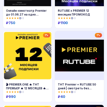
Онлайн-кинотеатр Premier
RUTUBE х PREMIER 12
до 01.06.27 на одно
месяцев ПРОМОКОД
устройство
★★★★★
0
★★★★★
0
₽
750
₽
1100
Купить
Купить
1%
1%
🎬 PREMIER.ONE 🔥 ТНТ
ТНТ Premier + RUTUBE 50
ПРЕМЬЕР 🔥 12 МЕСЯЦЕВ 🔥
дней | смотреть без
ПРОМОКОД
рекламы, промокод на
★★★★★
0
★★★★★
0
полноценную подписку
₽
990
₽
40