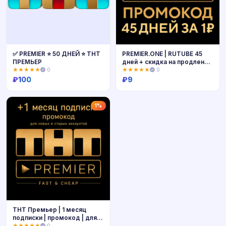
✅ PREMIER ⭐ 50 ДНЕЙ ⭐ ТНТ
PREMIER.ONE | RUTUBE 45
ПРЕМЬЕР
дней + скидка на продление
| ТНТ ПРЕМЬЕР | РУТУБ
★★★★★
0
★★★★★
0
₽
100
₽
9
Купить
Купить
1%
ТНТ Премьер | 1 месяц
подписки | промокод | для
любых аккаунтов
★★★★★
0