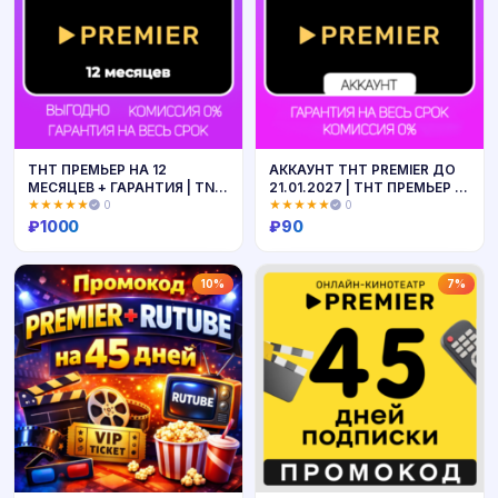
ТНТ ПРЕМЬЕР НА 12
АККАУНТ ТНТ PREMIER ДО
МЕСЯЦЕВ + ГАРАНТИЯ | TNT
21.01.2027 | ТНТ ПРЕМЬЕР |
PREMIER
ГАРАНТИЯ
★★★★★
0
★★★★★
0
₽
1000
₽
90
Купить
Купить
10%
7%