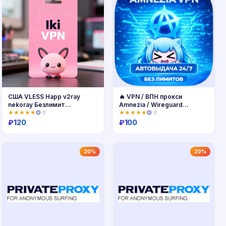
США VLESS Happ v2ray
🔥 VPN / ВПН прокси
nekoray Безлимит
Amnezia / Wireguard
Автодоставка
Германия от 3 дней —
★★★★★
0
★★★★★
0
быстрый анонимный VPN
₽
120
₽
100
Купить
Купить
20%
20%