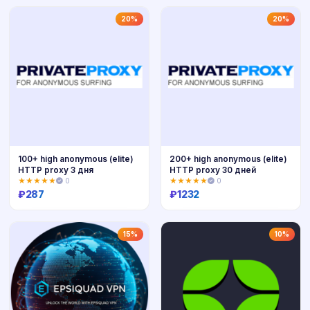
Купить
Купить
20%
20%
100+ high anonymous (elite)
200+ high anonymous (elite)
HTTP proxy 3 дня
HTTP proxy 30 дней
★★★★★
0
★★★★★
0
₽
287
₽
1232
Купить
Купить
15%
10%