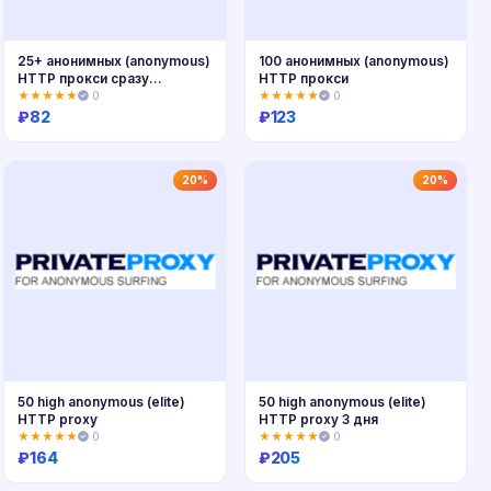
25+ анонимных (anonymous)
100 анонимных (anonymous)
HTTP прокси сразу
HTTP прокси
(манибэк!)
★★★★★
0
★★★★★
0
₽
82
₽
123
Купить
Купить
20%
20%
50 high anonymous (elite)
50 high anonymous (elite)
HTTP proxy
HTTP proxy 3 дня
★★★★★
0
★★★★★
0
₽
164
₽
205