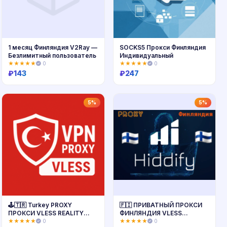
1 месяц Финляндия V2Ray —
SOCKS5 Прокси Финляндия
Безлимитный пользователь
Индивидуальный
★★★★★
0
★★★★★
0
₽
143
₽
247
Купить
Купить
5%
5%
🕹🇹🇷 Turkey PROXY
🇫🇮 ПРИВАТНЫЙ ПРОКСИ
ПРОКСИ VLESS REALITY
ФИНЛЯНДИЯ VLESS
ВПН VPN ТУРЦИИ
БЕЗЛИМИТ 🇫🇮
★★★★★
0
★★★★★
0