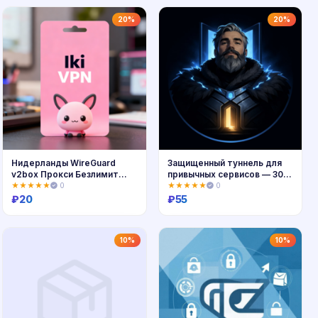
Купить
Купить
20%
20%
Нидерланды WireGuard
Защищенный туннель для
v2box Прокси Безлимит
привычных сервисов — 30
Авто
дней
★★★★★
0
★★★★★
0
₽
20
₽
55
Купить
Купить
10%
10%