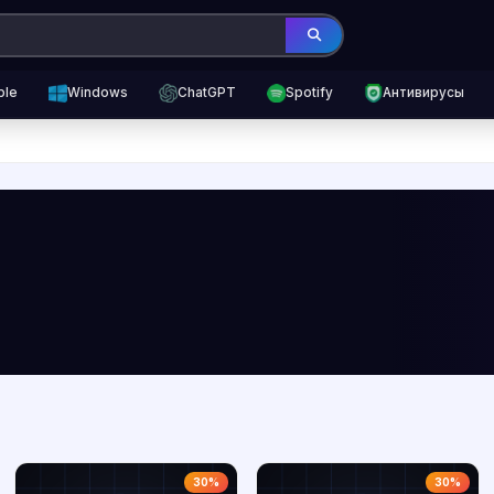
ple
Windows
ChatGPT
Spotify
Антивирусы
30%
30%