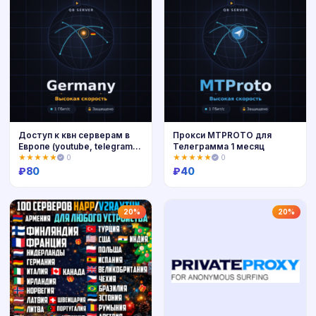
Доступ к квн серверам в
Прокси MTPROTO для
Европе (youtube, telegram,
Телеграмма 1 месяц
ChatGPT и т.д)
★★★★★
0
★★★★★
0
₽
80
₽
40
Купить
Купить
20%
20%