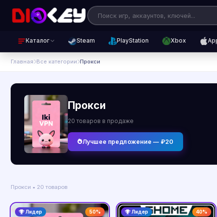
Каталог
Steam
PlayStation
Xbox
Ap
Главная
Все категории
Прокси
Прокси
20 товаров в продаже
Лучшее предложение — ₽20
Прокси • 20 товаров
Лидер
50%
Лидер
40%