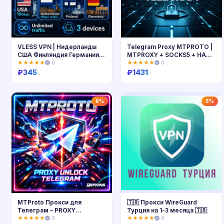
VLESS VPN | Нидерланды
Telegram Proxy MTPROTO |
США Финляндия Германия |
MTPROXY + SOCKS5 + HAPP
25 Гбит/с | Безлимит 🌷
. 100% РАБОЧЕЕ РЕШЕНИЕ
★★★★★
0
★★★★★
0
₽
345
₽
1431
Купить
Купить
6%
5%
MTProto Прокси для
🇹🇷 Прокси WireGuard
Телеграм – PROXY
Турция на 1-3 месяца 🇹🇷
БЕЗЛИМИТ ЛИЧНЫЙ ВПН
★★★★★
0
★★★★★
0