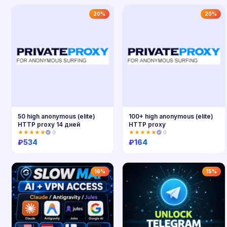
Купить
Купить
20%
20%
50 high anonymous (elite)
100+ high anonymous (elite)
HTTP proxy 14 дней
HTTP proxy
★★★★★
0
★★★★★
0
₽
534
₽
164
Купить
Купить
16%
15%