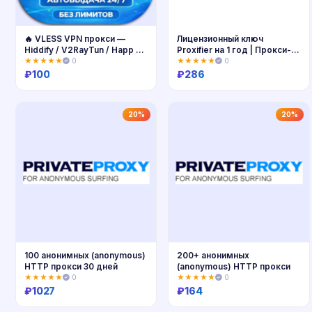
🔥 VLESS VPN прокси —
Лицензионный ключ
Hiddify / V2RayTun / Happ и
Proxifier на 1 год | Прокси-
др. | Германия | Высокая
клиент
★★★★★
0
★★★★★
0
скорость
₽
100
₽
286
Купить
Купить
20%
20%
100 анонимных (anonymous)
200+ анонимных
HTTP прокси 30 дней
(anonymous) HTTP прокси
★★★★★
0
★★★★★
0
₽
1027
₽
164