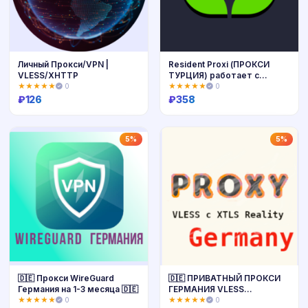
Личный Прокси/VPN |
Resident Proxi (ПРОКСИ
VLESS/XHTTP
ТУРЦИЯ) работает с
PlayStation.
★★★★★
0
★★★★★
0
₽
126
₽
358
Купить
Купить
5%
5%
🇩🇪 Прокси WireGuard
🇩🇪 ПРИВАТНЫЙ ПРОКСИ
Германия на 1-3 месяца 🇩🇪
ГЕРМАНИЯ VLESS
БЕЗЛИМИТ 3 сервера 🇩🇪
★★★★★
0
★★★★★
0