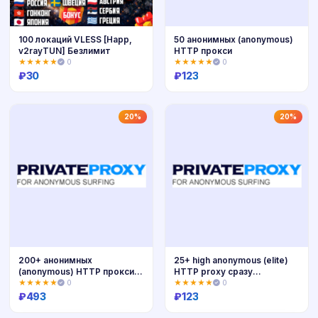
100 локаций VLESS [Happ,
50 анонимных (anonymous)
v2rayTUN] Безлимит
HTTP прокси
★★★★★
0
★★★★★
0
₽
30
₽
123
Купить
Купить
20%
20%
200+ анонимных
25+ high anonymous (elite)
(anonymous) HTTP прокси 7
HTTP proxy сразу
дней
(манибэк!)
★★★★★
0
★★★★★
0
₽
493
₽
123