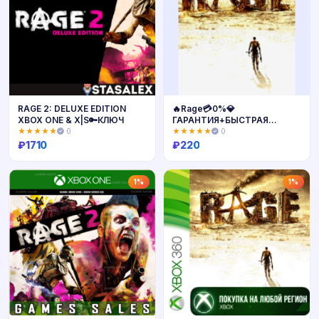
RAGE 2: DELUXE EDITION
🔥Rage💳0%💎
XBOX ONE & X|S🔑КЛЮЧ
ГАРАНТИЯ+БЫСТРАЯ
ДОСТАВКА🔥
★★★★★
0
★★★★★
0
₽
1710
₽
220
Купить
Купить
1%
1%