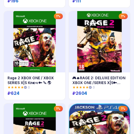
₽
196
₽
111
Купить
Купить
1%
1%
Rage 2 XBOX ONE / XBOX
🎮🔥RAGE 2: DELUXE EDITION
SERIES X|S Ключ 🔑 🔪 🌎
XBOX ONE /SERIES X|S🔑
КЛЮЧ🔥
★★★★★
0
★★★★★
0
₽
624
₽
2604
Купить
Купить
1%
1%