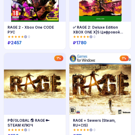
RAGE 2 - Xbox One CODE
✅ RAGE 2: Deluxe Edition
РУС
XBOX ONE X|S Цифровой
ключ 🔑
★★★★★
0
★★★★★
0
₽
2457
₽
1780
Купить
Купить
1%
1%
РФ/GLOBAL 🌎 RAGE 🔑
RAGE + Sewers (Steam,
STEAM КЛЮЧ
RU+CIS)
★★★★★
0
★★★★★
0