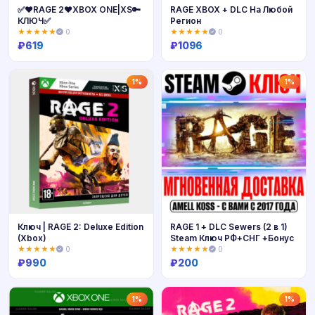
✅❤️RAGE 2❤️XBOX ONE|XS🔑
RAGE XBOX + DLC На Любой
КЛЮЧ✅
Регион
★★★★★
0
★★★★★
0
₽
619
₽
1096
Купить
Купить
1%
1%
Ключ | RAGE 2: Deluxe Edition
RAGE 1 + DLC Sewers (2 в 1)
(Xbox)
Steam Ключ РФ+СНГ +Бонус
★★★★★
0
★★★★★
0
₽
990
₽
200
Купить
Купить
1%
1%