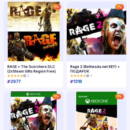
Купить
Купить
1%
1%
RAGE + The Scorchers DLC
Rage 2 (Bethesda.net KEY) +
(2xSteam Gifts Region Free)
ПОДАРОК
★★★★★
0
★★★★★
0
₽
2977
₽
1318
Купить
Купить
1%
1%