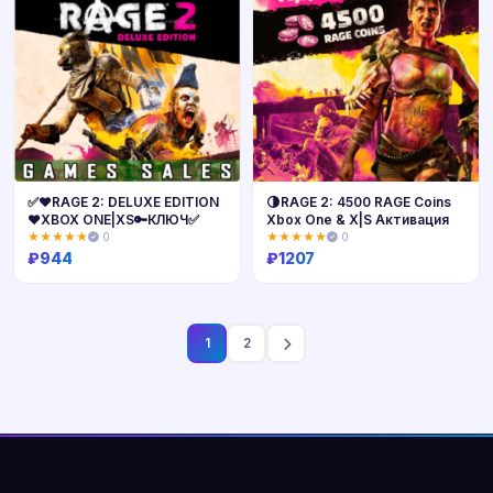
✅❤️RAGE 2: DELUXE EDITION
🌗RAGE 2: 4500 RAGE Coins
❤️XBOX ONE|XS🔑КЛЮЧ✅
Xbox One & X|S Активация
★★★★★
0
★★★★★
0
₽
944
₽
1207
Купить
Купить
1
2