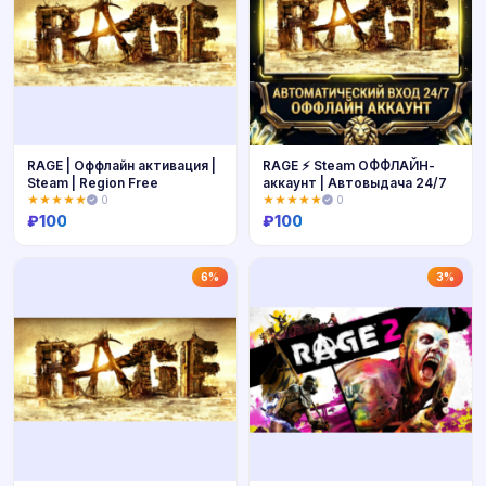
RAGE | Оффлайн активация |
RAGE ⚡ Steam ОФФЛАЙН-
Steam | Region Free
аккаунт | Автовыдача 24/7
★★★★★
0
★★★★★
0
₽
100
₽
100
Купить
Купить
6%
3%