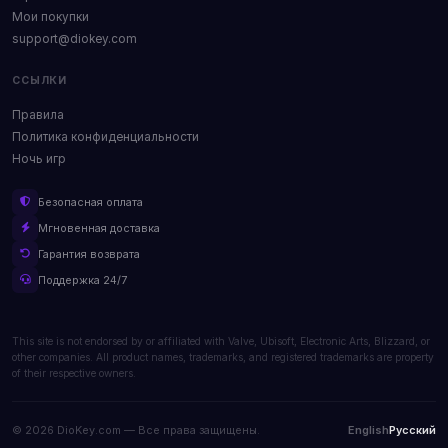
Мои покупки
support@diokey.com
ССЫЛКИ
Правила
Политика конфиденциальности
Ночь игр
Безопасная оплата
Мгновенная доставка
Гарантия возврата
Поддержка 24/7
This site is not endorsed by or affiliated with Valve, Ubisoft, Electronic Arts, Blizzard, or
other companies. All product names, trademarks, and registered trademarks are property
of their respective owners.
© 2026 DioKey.com — Все права защищены.
English
Русский