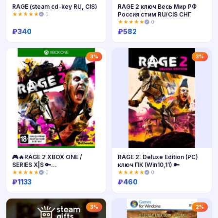
RAGE (steam cd-key RU, CIS)
RAGE 2 ключ Весь Мир РФ
Россия стим RU/CIS СНГ
★★★★★
0
★★★★★
0
₽
340
₽
582
Купить
Купить
3%
3%
🎮🔥RAGE 2 XBOX ONE /
RAGE 2: Deluxe Edition (PC)
SERIES X|S 🔑
ключ ПК (Win10,11) 🔑
КЛЮЧ+ПОМОЩЬ🔥
★★★★★
0
★★★★★
0
₽
1133
₽
460
Купить
Купить
3%
2%