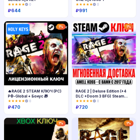
★★★★★
0
★★★★★
0
₽
644
₽
991
Купить
Купить
1%
1%
🔥RAGE 2 STEAM КЛЮЧ (PC)
RAGE 2 | Deluxe Edition (+4
РФ-Global + Бонус 🎁
DLC +Doom 3 BFG) Steam
Ключ
★★★★★
0
★★★★★
0
₽
470
₽
720
Купить
Купить
1%
1%