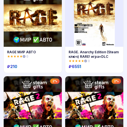
RAGE МИР АВТО
RAGE. Anarchy Edition (Steam
ключ) RARE! игра+DLC
★★★★★
0
★★★★★
0
₽
210
₽
6551
Купить
Купить
2%
2%