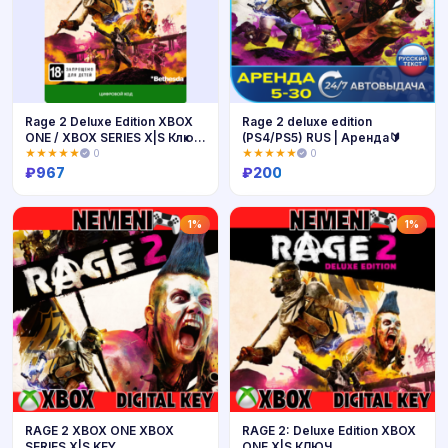
Rage 2 Deluxe Edition XBOX
Rage 2 deluxe edition
ONE / XBOX SERIES X|S Ключ
(PS4/PS5) RUS | Аренда🔰
🔑
★★★★★
0
★★★★★
0
₽
967
₽
200
Купить
Купить
1%
1%
RAGE 2 XBOX ONE XBOX
RAGE 2: Deluxe Edition XBOX
SERIES X|S KEY
ONE X|S КЛЮЧ