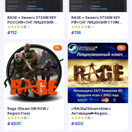
RAGE + Sewers STEAM KEY
RAGE + Sewers STEAM KEY
РОССИЯ+СНГ ЛИЦЕНЗИЯ
РФ+СНГ ЛИЦЕНЗИЯ СТИМ
СТИМ КЛЮЧ
КЛЮЧ
★★★★★
0
★★★★★
0
₽
112
₽
116
Купить
Купить
1%
1%
Rage (Steam Gift ROW /
✅RAGE✔️Steam⭐Ключ
Region Free)
Активации🔑Region
Free✔️АКЦИЯ🎁0% Карты💳
★★★★★
0
★★★★★
0
₽
4501
₽
400