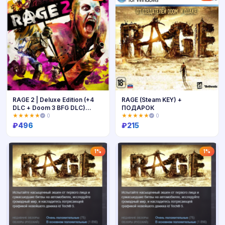
RAGE 2 | Deluxe Edition (+4
RAGE (Steam KEY) +
DLC + Doom 3 BFG DLC)
ПОДАРОК
(Steam Ключ / РФ + Весь
★★★★★
0
★★★★★
0
Мир)
₽
496
₽
215
Купить
Купить
1%
1%