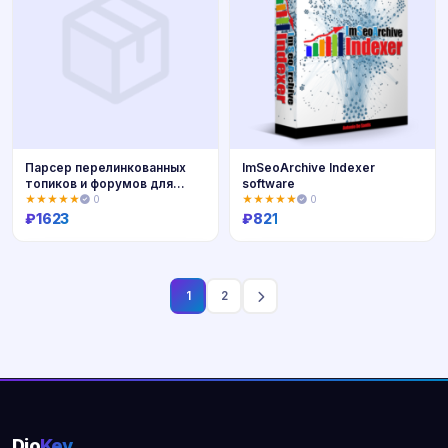
Парсер перелинкованных
ImSeoArchive Indexer
топиков и форумов для
software
хрумера
★★★★★
0
★★★★★
0
₽
1623
₽
821
Купить
Купить
1
2
Dio
Key