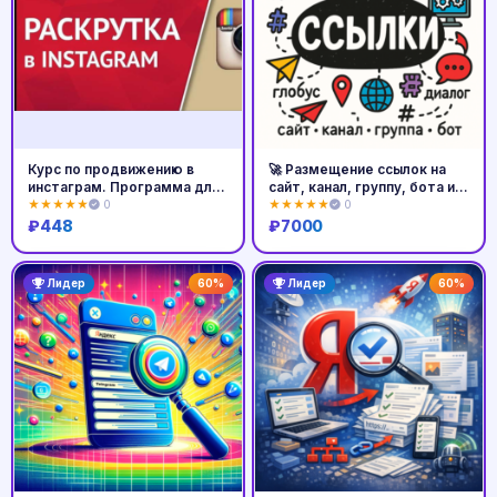
Курс по продвижению в
🚀 Размещение ссылок на
инстаграм. Программа для
сайт, канал, группу, бота и
продвиже
т.д
★★★★★
0
★★★★★
0
₽
448
₽
7000
Купить
Купить
Лидер
60%
Лидер
60%