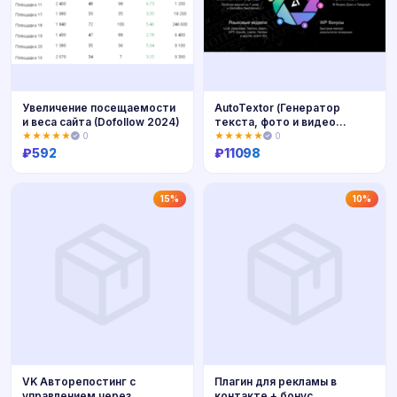
Увеличение посещаемости
AutoTextor (Генератор
и веса сайта (Dofollow 2024)
текста, фото и видео
анлим)
★★★★★
0
★★★★★
0
₽
592
₽
11098
Купить
Купить
15%
10%
VK Авторепостинг с
Плагин для рекламы в
управлением через
контакте + бонус