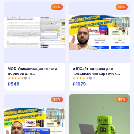
Купить
Купить
20%
20%
MOD Уникализация текста
🔥💵Сайт витрина для
дорвеев для
продвижения карточек
Autodor.SQLite.Wmsn
товара Ozon
★★★★★
0
★★★★★
0
₽
548
₽
1679
Купить
Купить
20%
20%