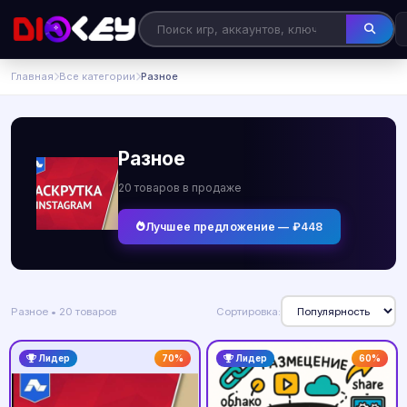
Главная
Все категории
Разное
Разное
20 товаров в продаже
Лучшее предложение — ₽448
Разное • 20 товаров
Сортировка:
Лидер
70%
Лидер
60%