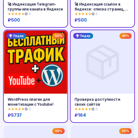
🚀 Индексация Telegram-
🚀 Индексация ссылок в
группы или канала в Яндексе
Яндексе: списка страниц,
постов
★★★★★
0
★★★★★
0
₽
500
₽
500
Купить
Купить
Лидер
50%
Лидер
40%
WordPress плагин для
Проверка доступности
монетизации с Youtube!
своих сайтов
★★★★★
0
★★★★★
0
₽
5737
₽
164
Купить
Купить
35%
35%