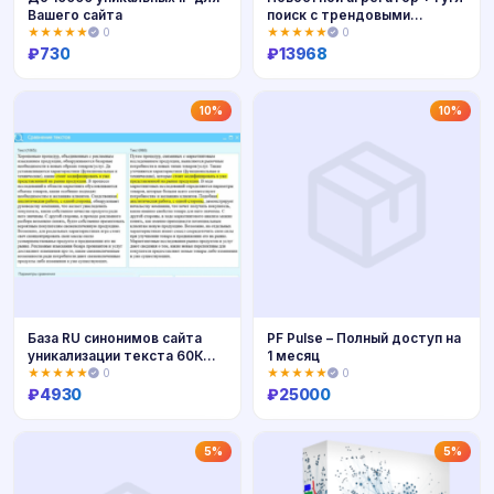
Вашего сайта
поиск с трендовыми
словами
★★★★★
0
★★★★★
0
₽
730
₽
13968
Купить
Купить
10%
10%
База RU синонимов сайта
PF Pulse – Полный доступ на
уникализации текста 60К
1 месяц
слов
★★★★★
0
★★★★★
0
₽
4930
₽
25000
Купить
Купить
5%
5%