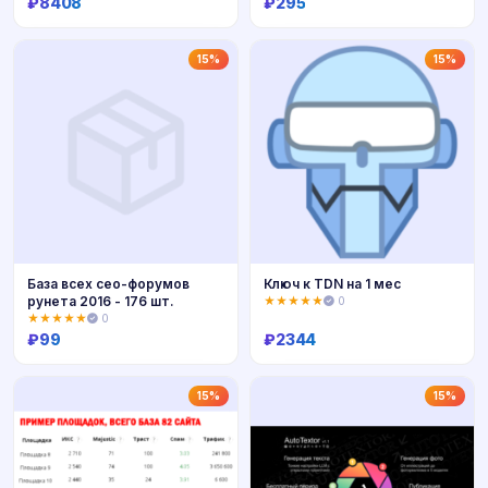
₽
8408
₽
295
Купить
Купить
15%
15%
База всех сео-форумов
Ключ к TDN на 1 мес
рунета 2016 - 176 шт.
★★★★★
0
★★★★★
0
₽
99
₽
2344
Купить
Купить
15%
15%