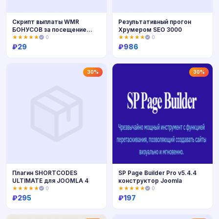
Скрипт выплаты WMR
Результативный прогон
БОНУСОВ за посещение
Хрумером SEO 3000
вашего сайта
★★★★★
0
★★★★★
0
₽
29
₽
986
Купить
Купить
30%
30%
Плагин SHORTCODES
SP Page Builder Pro v5.4.4
ULTIMATE для JOOMLA 4
конструктор Joomla
★★★★★
0
★★★★★
0
₽
295
₽
197