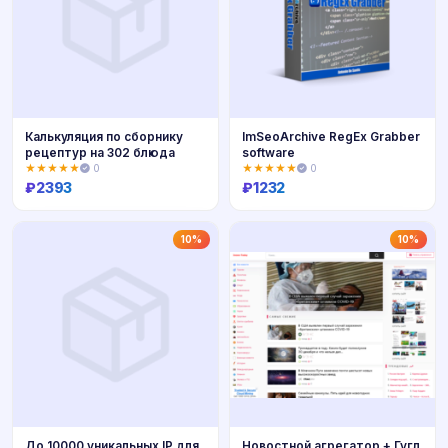
Калькуляция по сборнику
ImSeoArchive RegEx Grabber
рецептур на 302 блюда
software
★★★★★
0
★★★★★
0
₽
2393
₽
1232
Купить
Купить
10%
10%
До 10000 уникальных IP для
Новостной агрегатор + Гугл