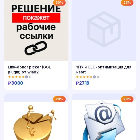
Купить
Купить
30%
23%
Link-donor picker (GGL
ЧПУ и СЕО-оптимизация для
plugin) от wlad2
I-soft
★★★★★
0
★★★★★
0
₽
3000
₽
2718
Купить
Купить
20%
20%