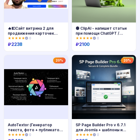
🔥💵Сайт витрина 2 для
🟢 ClipAI - напишет статьи
продвижения карточек
при помощи ChatGPT /
товара Ozon
Gemini
★★★★★
0
★★★★★
0
₽
2238
₽
2100
Купить
Купить
20%
20%
AutoTextor (Генератор
SP Page Builder Pro v 6.7.1
текста, фото + публикатор
для Joomla + шаблоны и
анлим)
русификация — полный
★★★★★
0
★★★★★
0
набор