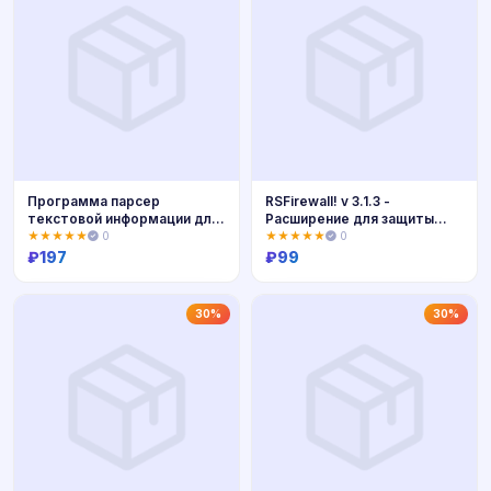
Программа парсер
RSFirewall! v 3.1.3 -
текстовой информации для
Расширение для защиты
ВК ОК
Joomla
★★★★★
0
★★★★★
0
₽
197
₽
99
Купить
Купить
30%
30%