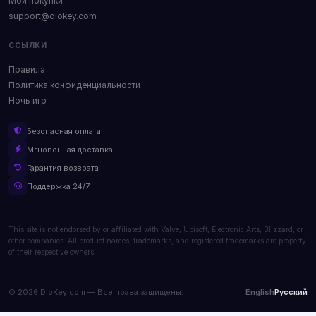
Мои покупки
support@diokey.com
ССЫЛКИ
Правила
Политика конфиденциальности
Ночь игр
Безопасная оплата
Мгновенная доставка
Гарантия возврата
Поддержка 24/7
This site is not endorsed by or affiliated with Valve, Ubisoft, Electronic Arts, Blizzard, or
other companies. All product names, trademarks, and registered trademarks are property
of their respective owners.
© 2026 DioKey.com — Все права защищены.
English
Русский