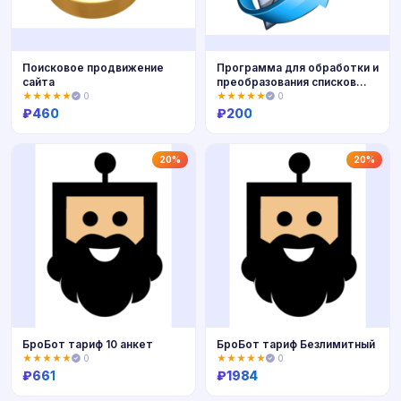
Поисковое продвижение
Программа для обработки и
сайта
преобразования списков
email
★★★★★
0
★★★★★
0
₽
460
₽
200
Купить
Купить
20%
20%
БроБот тариф 10 анкет
БроБот тариф Безлимитный
★★★★★
0
★★★★★
0
₽
661
₽
1984