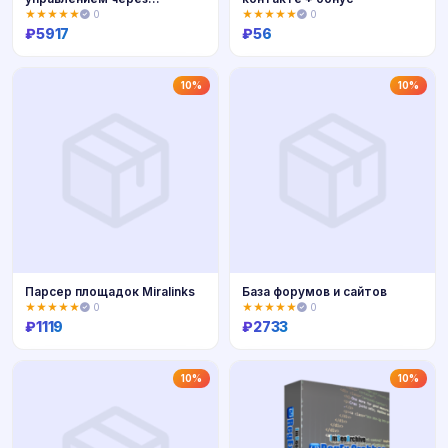
Telegram | 31 день
★★★★★
0
★★★★★
0
₽
5917
₽
56
Купить
Купить
10%
10%
Парсер площадок Miralinks
База форумов и сайтов
★★★★★
0
★★★★★
0
₽
1119
₽
2733
Купить
Купить
10%
10%