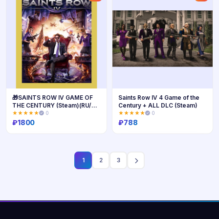
🎁SAINTS ROW IV GAME OF
Saints Row IV 4 Game of the
THE CENTURY (Steam)(RU/
Century + ALL DLC (Steam)
CIS)
★★★★★
0
★★★★★
0
₽
1800
₽
788
Купить
Купить
1
2
3