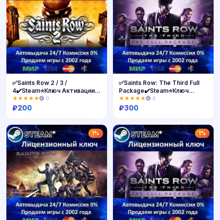
✅Saints Row 2 / 3 /
✅Saints Row: The Third Full
4✔️Steam⭐Ключ Активации🔑
Package✔️Steam⭐Ключ
РФ+СНГ✔️АКЦИЯ🎁0% Карты
Активации🔑
★★★★★
0
★★★★★
0
💳
РФ+СНГ✔️АКЦИЯ🎁0% Карты
₽
200
₽
300
💳
Купить
Купить
1%
1%