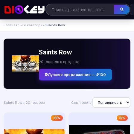
Главная
Все категории
Saints Row
Saints Row
20 товаров в продаже
Лучшее предложение — ₽100
Saints Row • 20 товаров
Сортировка:
20%
15%