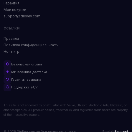
Гарантия
Мои покупки
support@diokey.com
ССЫЛКИ
Правила
Политика конфиденциальности
Ночь игр
Безопасная оплата
Мгновенная доставка
Гарантия возврата
Поддержка 24/7
This site is not endorsed by or affiliated with Valve, Ubisoft, Electronic Arts, Blizzard, or
other companies. All product names, trademarks, and registered trademarks are property
of their respective owners.
© 2026 DioKey.com — Все права защищены.
English
Русский