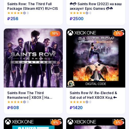
Saints Row: The Third Full
☘️💳 Saints Row (2022) на ваш
Package (Steam KEY) RU+CIS
аккаунт Epic Games 💳☘️
★★★★★
0
★★★★★
0
₽
256
₽
2500
Купить
Купить
10%
5%
Saints Row The Third
Saints Row IV: Re-Elected &
Remastered | XBOX | На
Gat out of Hell XBOX Код 🔑
любой аккаунт
★★★★★
0
★★★★★
0
₽
608
₽
1420
Купить
Купить
5%
5%