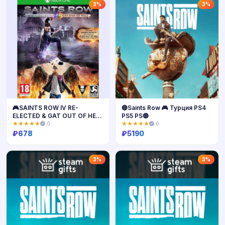
Купить
Купить
3%
3%
🎮SAINTS ROW IV RE-
🔴Saints Row 🎮 Турция PS4
ELECTED & GAT OUT OF HELL
PS5 PS🔴
XBOX🔑КЛЮЧ
★★★★★
0
★★★★★
0
₽
678
₽
5190
Купить
Купить
3%
3%