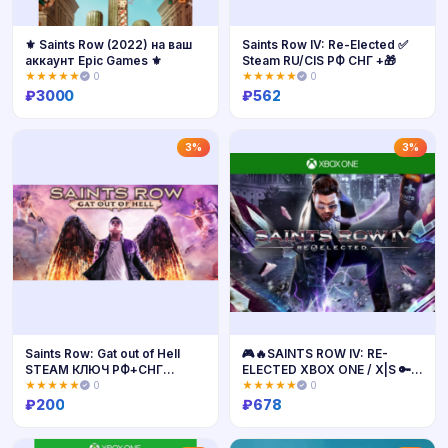
⚜️ Saints Row (2022) на ваш
Saints Row IV: Re-Elected ✅
аккаунт Epic Games ⚜️
Steam RU/CIS РФ СНГ +🎁
★★★★★
0
★★★★★
0
₽
3000
₽
562
Купить
Купить
3%
3%
Saints Row: Gat out of Hell
🎮🔥SAINTS ROW IV: RE-
STEAM КЛЮЧ РФ+СНГ
ELECTED XBOX ONE / X|S 🔑
РУССКИЙ ЯЗЫК
КЛЮЧ🔥
★★★★★
0
★★★★★
0
₽
200
₽
678