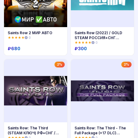
Saints Row 2 МИР АВТО
Saints Row (2022) / GOLD
STEAM РОССИЯ+СНГ
★★★★★
0
РУССКИЙ ЯЗЫК
★★★★★
0
₽
680
₽
300
Купить
Купить
2%
2%
Saints Row: The Third
Saints Row: The Third - The
(STEAM КЛЮЧ) РФ+СНГ /
Full Package (+17 DLC)
РУССКИЙ ЯЗЫК
STEAM КЛЮЧ
★★★★★
0
★★★★★
0