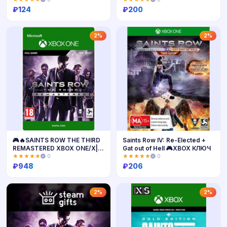
₽
124
₽
200
Купить
Купить
2%
2%
🎮🔥SAINTS ROW THE THIRD
Saints Row IV: Re-Elected +
REMASTERED XBOX ONE/X|S
Gat out of Hell 🎮XBOX КЛЮЧ
🔑КЛЮЧ
★★★★★
0
★★★★★
0
₽
948
₽
206
Купить
Купить
2%
2%