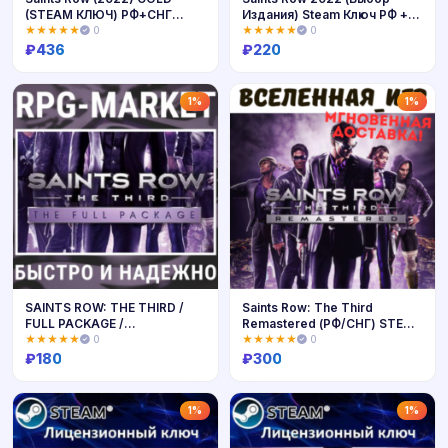
(STEAM КЛЮЧ) РФ+СНГ
Издания) Steam Ключ РФ +
РУССКИЙ ЯЗЫК
СНГ
★★★★★
0
★★★★★
0
₽
436
₽
220
Купить
Купить
1%
1%
SAINTS ROW: THE THIRD /
Saints Row: The Third
FULL PACKAGE /
Remastered (РФ/СНГ) STEAM
REMASTERED STEAM
КЛЮЧ 🔑
★★★★★
0
★★★★★
0
₽
180
₽
300
Купить
Купить
1%
1%