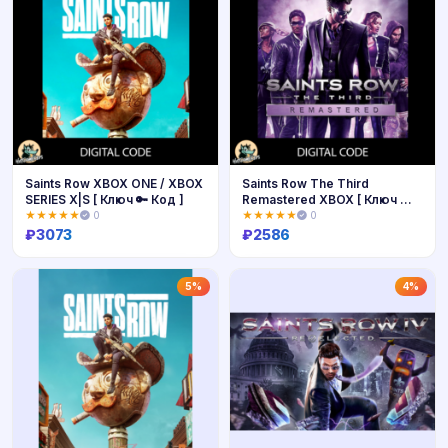
Saints Row XBOX ONE / XBOX
Saints Row The Third
SERIES X|S [ Ключ 🔑 Код ]
Remastered XBOX [ Ключ 🔑
Код ]
★★★★★
0
★★★★★
0
₽
3073
₽
2586
Купить
Купить
5%
4%