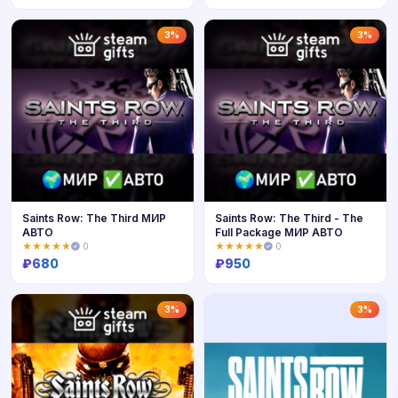
Купить
Купить
3%
3%
Saints Row: The Third МИР
Saints Row: The Third - The
АВТО
Full Package МИР АВТО
★★★★★
0
★★★★★
0
₽
680
₽
950
Купить
Купить
3%
3%