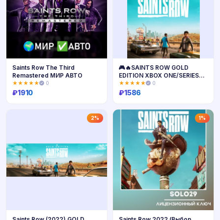
Saints Row The Third
🎮🔥SAINTS ROW GOLD
Remastered МИР АВТО
EDITION XBOX ONE/SERIES
X|S🔑КЛЮЧ🔥
★★★★★
0
★★★★★
0
₽
1910
₽
1586
Купить
Купить
2%
1%
Saints Row (2022) GOLD
Saints Row 2022 (Выбор