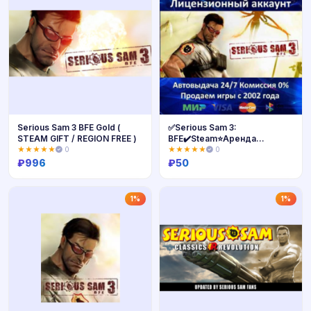
Serious Sam 3 BFE Gold (
✅Serious Sam 3:
STEAM GIFT / REGION FREE )
BFE✔️Steam⭐Аренда
Аккаунта✔️Онлайн⭐0%
★★★★★
0
★★★★★
0
Карты💳
₽
996
₽
50
Купить
Купить
1%
1%