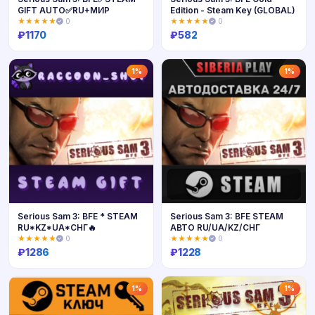
GIFT AUTO✅RU+МИР
Edition - Steam Key (GLOBAL)
★★★★★
0
★★★★★
0
₽
1170
₽
582
Купить
Купить
1%
1%
Serious Sam 3: BFE * STEAM
Serious Sam 3: BFE STEAM
RU*KZ*UA*СНГ🔥
АВТО RU/UA/KZ/СНГ
★★★★★
0
★★★★★
0
₽
1286
₽
1228
Купить
Купить
1%
1%