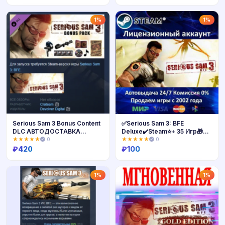
Купить
Купить
1%
1%
Serious Sam 3 Bonus Content
✅Serious Sam 3: BFE
DLC АВТОДОСТАВКА
Deluxe✔️Steam⭐+ 35 Игр🎁
STEAM РОССИЯ
АКЦИЯ⭐0% Карты💳
★★★★★
0
★★★★★
0
₽
420
₽
100
Купить
Купить
1%
1%