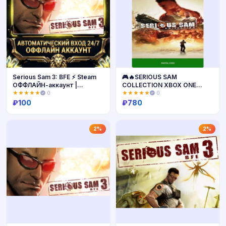
Serious Sam 3: BFE ⚡ Steam
🎮🔥SERIOUS SAM
ОФФЛАЙН-аккаунт |
COLLECTION XBOX ONE
Автовыдача 24/7
/SERIES X|S🔑КЛЮЧ🔥
★★★★★
0
★★★★★
0
₽
100
₽
780
Купить
Купить
2%
2%