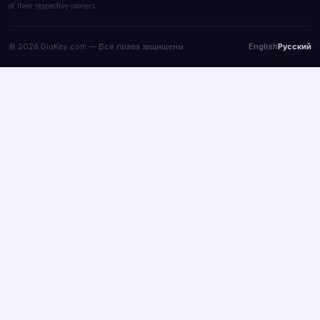
of their respective owners.
© 2026 DioKey.com — Все права защищены.
English
Русский