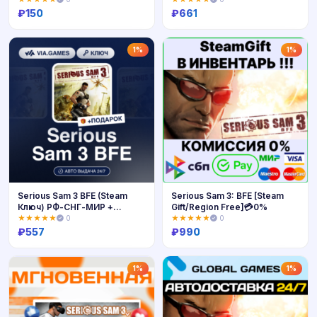
₽
150
₽
661
Купить
Купить
1%
1%
Serious Sam 3 BFE (Steam
Serious Sam 3: BFE [Steam
Ключ) РФ-СНГ-МИР +
Gift/Region Free]💳0%
ПОДАРОК
★★★★★
0
★★★★★
0
₽
557
₽
990
Купить
Купить
1%
1%