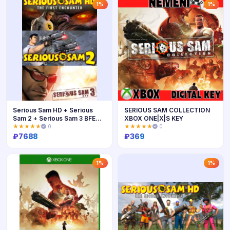
Купить
Купить
1%
1%
Serious Sam HD + Serious
SERIOUS SAM COLLECTION
Sam 2 + Serious Sam 3 BFE
XBOX ONE|X|S KEY
GOLD
★★★★★
0
★★★★★
0
₽
7688
₽
369
Купить
Купить
1%
1%