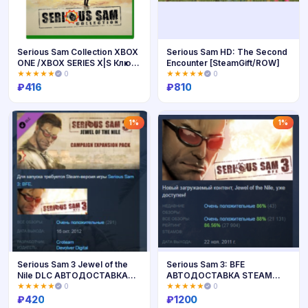
Serious Sam Collection XBOX
Serious Sam HD: The Second
ONE /XBOX SERIES X|S Ключ
Encounter [SteamGift/ROW]
🔑
★★★★★
0
★★★★★
0
₽
416
₽
810
Купить
Купить
1%
1%
Serious Sam 3 Jewel of the
Serious Sam 3: BFE
Nile DLC АВТОДОСТАВКА
АВТОДОСТАВКА STEAM
STEAM РОССИЯ
РОССИЯ
★★★★★
0
★★★★★
0
₽
420
₽
1200