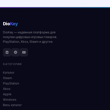
Dio
Key
DioKey — надёжная платформа для
покупки цифровых игровых товаров.
PlayStation, Xbox, Steam и другое.
КАТЕГОРИИ
Каталог
Steam
PlayStation
Xbox
Apple
Windows
Весь каталог