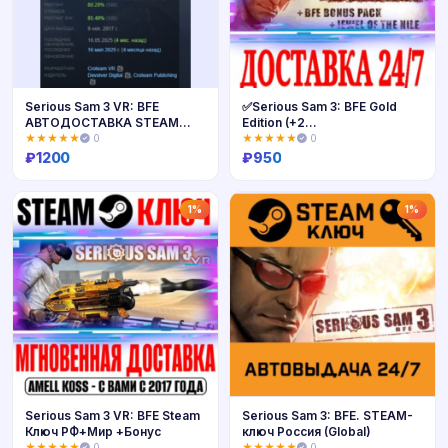
Serious Sam 3 VR: BFE
✅Serious Sam 3: BFE Gold
АВТОДОСТАВКА STEAM
Edition (+2
РОССИЯ
DLC)⭐Steam\Key⭐+🎁
★★★★★
0
★★★★★
0
₽
1200
₽
950
Купить
Купить
1%
1%
Serious Sam 3 VR: BFE Steam
Serious Sam 3: BFE. STEAM-
Ключ РФ+Мир +Бонус
ключ Россия (Global)
★★★★★
0
★★★★★
0