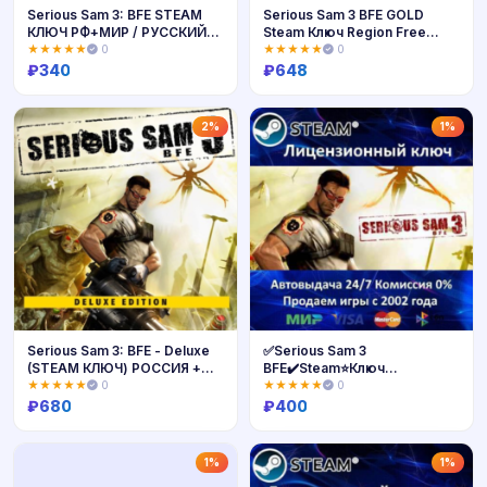
Serious Sam 3: BFE STEAM
Serious Sam 3 BFE GOLD
КЛЮЧ РФ+МИР / РУССКИЙ
Steam Ключ Region Free
ЯЗЫК
Global🔑
★★★★★
0
★★★★★
0
₽
340
₽
648
Купить
Купить
2%
1%
Serious Sam 3: BFE - Deluxe
✅Serious Sam 3
(STEAM КЛЮЧ) РОССИЯ +
BFE✔️Steam⭐Ключ
МИР
Активации🔑
★★★★★
0
★★★★★
0
РФ+СНГ+МИР✔️АКЦИЯ🎁0%
₽
680
₽
400
Карты💳
Купить
Купить
1%
1%