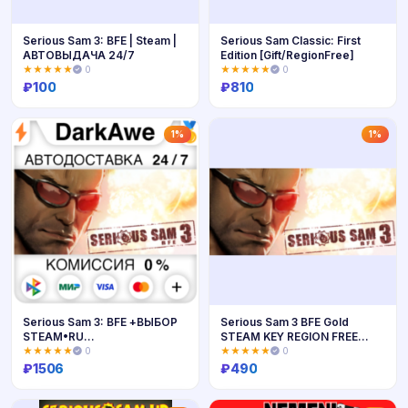
Serious Sam 3: BFE | Steam |
Serious Sam Classic: First
АВТОВЫДАЧА 24/7
Edition [Gift/RegionFree]
★★★★★
0
★★★★★
0
₽
100
₽
810
Купить
Купить
1%
1%
Serious Sam 3: BFE +ВЫБОР
Serious Sam 3 BFE Gold
STEAM•RU
STEAM KEY REGION FREE
⚡️АВТОДОСТАВКА 💳0%
GLOBAL 🎁
★★★★★
0
★★★★★
0
₽
1506
₽
490