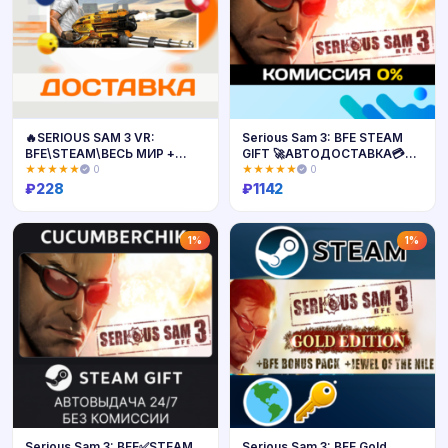
🔥SERIOUS SAM 3 VR:
Serious Sam 3: BFE STEAM
BFE\STEAM\ВЕСЬ МИР +
GIFT 🚀АВТОДОСТАВКА💳
РФ\КЛЮЧ
0%
★★★★★
0
★★★★★
0
₽
228
₽
1142
Купить
Купить
1%
1%
Serious Sam 3: BFE✅STEAM
Serious Sam 3: BFE Gold