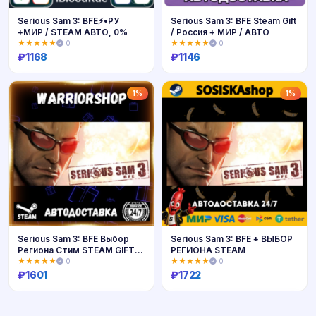
Serious Sam 3: BFE⚡️•РУ
Serious Sam 3: BFE Steam Gift
+МИР / STEAM АВТО, 0%
/ Россия + МИР / АВТО
★★★★★
0
★★★★★
0
₽
1168
₽
1146
Купить
Купить
1%
1%
Serious Sam 3: BFE Выбор
Serious Sam 3: BFE + ВЫБОР
Региона Стим STEAM GIFT
РЕГИОНА STEAM
АВТО 24/7 ГАРАНТИЯ
★★★★★
0
★★★★★
0
₽
1601
₽
1722
Купить
Купить